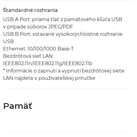
Štandardné rozhrania
USB A Port: priama tlač z pamäťového kľúča USB
v prípade súborov JPEG/PDF
USB B Port: vstavané vysokorýchlostné rozhranie
USB
Ethernet: 10/100/1000 Base-T
Bezdrôtová sieť LAN:
IEEE802.11n/IEEE802.11g/IEEE802.11b
* Informácie o zapnutí a vypnutí bezdrôtovej siete
LAN nájdete v používateľskej príručke
Pamäť