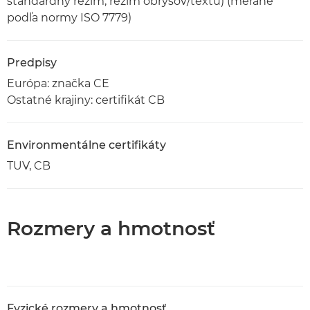
štandardný režim, režim obrysov/textu) (merané
podľa normy ISO 7779)
Predpisy
Európa: značka CE
Ostatné krajiny: certifikát CB
Environmentálne certifikáty
TUV, CB
Rozmery a hmotnosť
Fyzické rozmery a hmotnosť