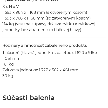
Š x H x V
1 593 x 984 x 1 168 mm (s otvoreným košom)
1 593 x 766 x 1 168 mm (so zatvoreným košom)
114 kg (vrátane súpravy držiaka zvitku a zvitkovej
jednotky, bez atramentu a tlačovej hlavy)
Rozmery a hmotnosť zabaleného produktu
Tlačiareň (hlavná jednotka s paletou): 1 820 x 915 x
1 061 mm
161 kg
Zvitková jednotka: 1 727 x 562 x 461 mm
30 kg
Súčasti balenia