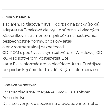
Obsah balenia
Tlačiareň, 1 x tlačová hlava, 1 x držiak na zvitky (rolka),
adaptér na 3-palcové cievky, 1 x súprava základných
zásobníkov s atramentom, príručka na nastavenie,
bezpečnostné normy, príbalový leták
o environmentálnej bezpečnosti
CD-ROM s používateľským softvérom (Windows), CD-
ROM so softvérom PosterArtist Lite
karta EÚ s informáciami o biocídoch, karta Eurázijskej
hospodárskej únie, karta s dôležitými informáciami
Dodávaný softvér
Ovládač tlačiarne imagePROGRAF TX a softvér
PosterArtist Lite
Ďalší softvér je k dispozícii na prevzatie z internetu.