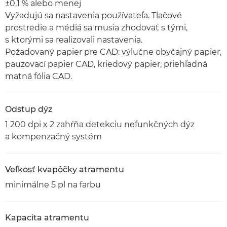
±0,1 % alebo menej
Vyžadujú sa nastavenia používateľa. Tlačové
prostredie a médiá sa musia zhodovať s tými,
s ktorými sa realizovali nastavenia.
Požadovaný papier pre CAD: výlučne obyčajný papier,
pauzovací papier CAD, kriedový papier, priehľadná
matná fólia CAD.
Odstup dýz
1 200 dpi x 2 zahŕňa detekciu nefunkčných dýz
a kompenzačný systém
Veľkosť kvapôčky atramentu
minimálne 5 pl na farbu
Kapacita atramentu