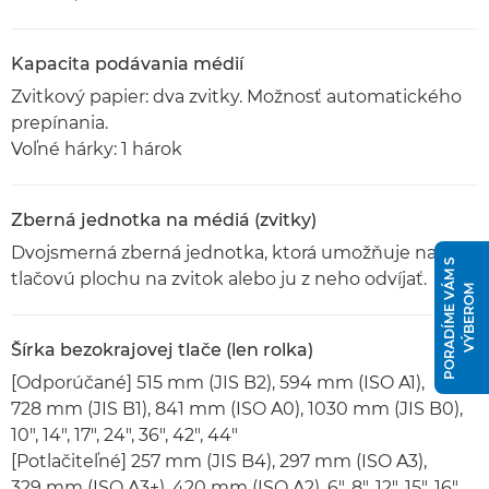
Kapacita podávania médií
Zvitkový papier: dva zvitky. Možnosť automatického
prepínania.
Voľné hárky: 1 hárok
Zberná jednotka na médiá (zvitky)
Dvojsmerná zberná jednotka, ktorá umožňuje navíjať
P
O
R
A
D
Í
M
E
V
Á
M
S
V
Ý
B
E
R
O
tlačovú plochu na zvitok alebo ju z neho odvíjať.
M
Šírka bezokrajovej tlače (len rolka)
[Odporúčané] 515 mm (JIS B2), 594 mm (ISO A1),
728 mm (JIS B1), 841 mm (ISO A0), 1030 mm (JIS B0),
10", 14", 17", 24", 36", 42", 44"
[Potlačiteľné] 257 mm (JIS B4), 297 mm (ISO A3),
329 mm (ISO A3+), 420 mm (ISO A2), 6", 8", 12", 15", 16",