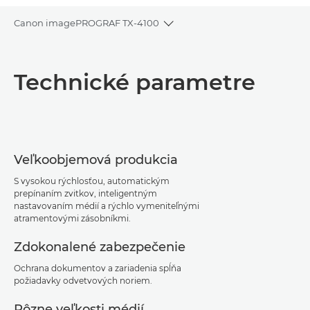
Canon imagePROGRAF TX-4100
Toggle breadcrumbs
Prehľad
Technické parametre
Technické parametre
Podpora
Veľkoobjemová produkcia
Stiahnuť súbor PDF
S vysokou rýchlosťou, automatickým
prepínaním zvitkov, inteligentným
nastavovaním médií a rýchlo vymeniteľnými
atramentovými zásobníkmi.
Zdokonalené zabezpečenie
Ochrana dokumentov a zariadenia spĺňa
požiadavky odvetvových noriem.
Rôzne veľkosti médií