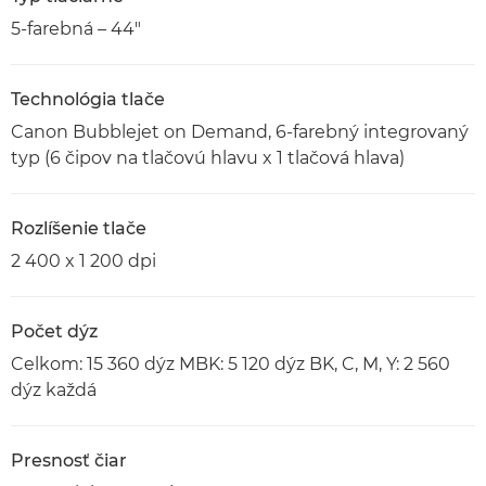
5-farebná – 44"
Technológia tlače
Canon Bubblejet on Demand, 6-farebný integrovaný
typ (6 čipov na tlačovú hlavu x 1 tlačová hlava)
Rozlíšenie tlače
2 400 x 1 200 dpi
Počet dýz
Celkom: 15 360 dýz MBK: 5 120 dýz BK, C, M, Y: 2 560
dýz každá
Presnosť čiar