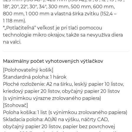
18", 20", 22", 30", 34", 300 mm, 500 mm, 600 mm,
800 mm, 1 000 mm a vlastná šírka zvitku (152,4 –
1 118 mm).
*„Potlačiteľná“ veľkosť je pri tlači pomocou
technológie mikro okrajov, takže sa nevyužíva diera
na valci.
Maximálny počet vyhotovených výtlačkov
[Polohovateľný košík]
Štandardná poloha: 1 hárok
Ploché rozloženie: A2 na šírku, lesklý papier 10 listov,
kriedový papier 20 listov, obyčajný papier 20 listov
(s výnimkou výrazne zrolovaného papiera)
[Stohovač]
Poloha košíka: 1 list (s výnimkou zrolovaného papiera)
Skladacia poloha: A0/A1 na výšku, náčrty CAD,
obyčajný papier 20 listov, papier bez povrchovej