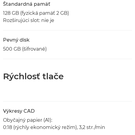
Štandardná pamäť
128 GB (fyzická pamäť 2 GB)
Rozširujúci slot: nie je
Pevný disk
500 GB (šifrované)
Rýchlosť tlače
Výkresy CAD
Obyčajný papier (A1):
0:18 (rýchly ekonomický režim), 3,2 str./min