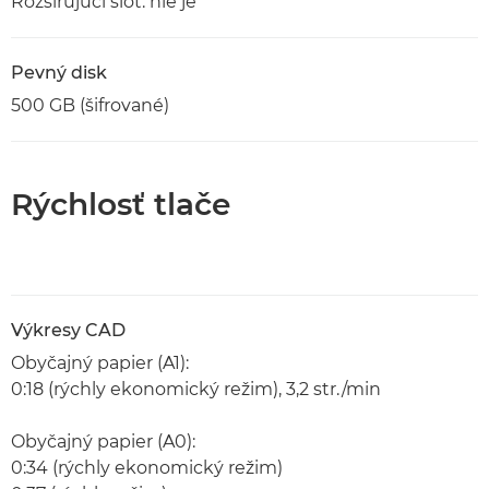
Rozširujúci slot: nie je
Pevný disk
500 GB (šifrované)
Rýchlosť tlače
Výkresy CAD
Obyčajný papier (A1):
0:18 (rýchly ekonomický režim), 3,2 str./min
Obyčajný papier (A0):
0:34 (rýchly ekonomický režim)