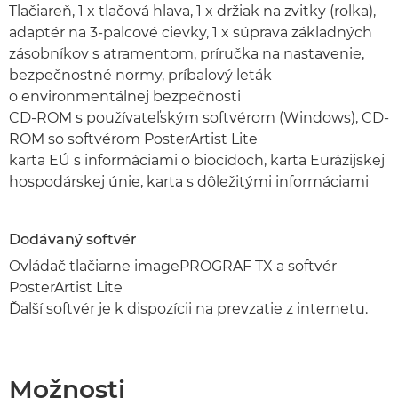
Tlačiareň, 1 x tlačová hlava, 1 x držiak na zvitky (rolka),
adaptér na 3-palcové cievky, 1 x súprava základných
zásobníkov s atramentom, príručka na nastavenie,
bezpečnostné normy, príbalový leták
o environmentálnej bezpečnosti
CD-ROM s používateľským softvérom (Windows), CD-
ROM so softvérom PosterArtist Lite
karta EÚ s informáciami o biocídoch, karta Eurázijskej
hospodárskej únie, karta s dôležitými informáciami
Dodávaný softvér
Ovládač tlačiarne imagePROGRAF TX a softvér
PosterArtist Lite
Ďalší softvér je k dispozícii na prevzatie z internetu.
Možnosti