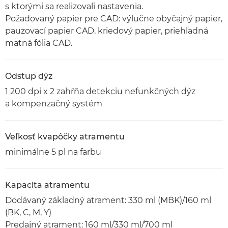
s ktorými sa realizovali nastavenia.
Požadovaný papier pre CAD: výlučne obyčajný papier,
pauzovací papier CAD, kriedový papier, priehľadná
matná fólia CAD.
Odstup dýz
1 200 dpi x 2 zahŕňa detekciu nefunkčných dýz
a kompenzačný systém
Veľkosť kvapôčky atramentu
minimálne 5 pl na farbu
Kapacita atramentu
Dodávaný základný atrament: 330 ml (MBK)/160 ml
(BK, C, M, Y)
Predajný atrament: 160 ml/330 ml/700 ml