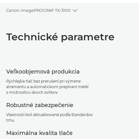
Canon imagePROGRAF TX-3100
Toggle breadcrumbs
Prehľad
Technické parametre
Technické parametre
Podpora
Veľkoobjemová produkcia
Stiahnuť súbor PDF
Rýchlejšia tlač bez prerušení pri výmene
atramentu a automatickom prepínaní médií
s možnosťou dvoch zvitkov.
Robustné zabezpečenie
Vlastnosti boli aktualizované podľa štandardov
trhu.
Maximálna kvalita tlače