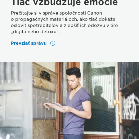
Tlač vzbudzuje emócie
Prečítajte si v správe spoločnosti Canon
o propagačných materiáloch, ako tlač dokáže
osloviť spotrebiteľov a zlepšiť ich odozvu v ére
„digitálneho detoxu“.
Prevziať správu