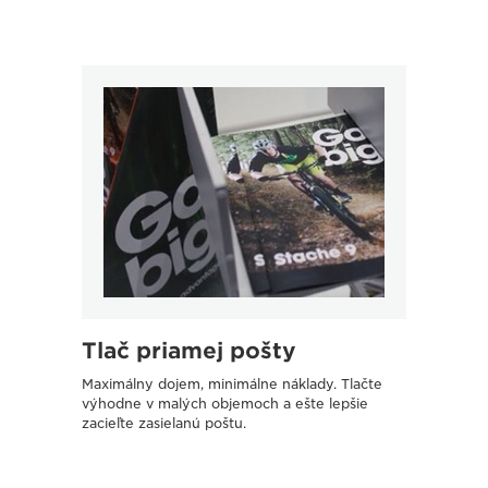
Tlač priamej pošty
Kom
Maximálny dojem, minimálne náklady. Tlačte
Transfo
výhodne v malých objemoch a ešte lepšie
požiada
zacieľte zasielanú poštu.
strate
a škole