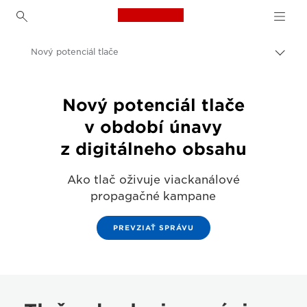
Canon Logo, back to h
Nový potenciál tlače
Prep
omrv
Canon
navig
Nový potenciál tlače
Riešenia a služby
v období únavy
Prehľady
z digitálneho obsahu
Články pre podniky a profesionálov
Ako tlač oživuje viackanálové
propagačné kampane
PREVZIAŤ SPRÁVU