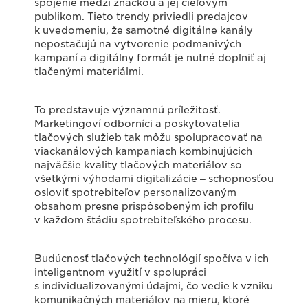
spojenie medzi značkou a jej cieľovým
publikom. Tieto trendy priviedli predajcov
k uvedomeniu, že samotné digitálne kanály
nepostačujú na vytvorenie podmanivých
kampaní a digitálny formát je nutné doplniť aj
tlačenými materiálmi.
To predstavuje významnú príležitosť.
Marketingoví odborníci a poskytovatelia
tlačových služieb tak môžu spolupracovať na
viackanálových kampaniach kombinujúcich
najväčšie kvality tlačových materiálov so
všetkými výhodami digitalizácie ‒ schopnosťou
osloviť spotrebiteľov personalizovaným
obsahom presne prispôsobeným ich profilu
v každom štádiu spotrebiteľského procesu.
Budúcnosť tlačových technológií spočíva v ich
inteligentnom využití v spolupráci
s individualizovanými údajmi, čo vedie k vzniku
komunikačných materiálov na mieru, ktoré