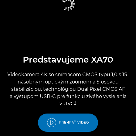
Predstavujeme XA70
Videokamera 4K so snímačom CMOS typu 1,0 s 15-
násobným optickým zoomom a 5-osovou
stabilizáciou, technológiou Dual Pixel CMOS AF
a výstupom USB-C pre funkciu živého vysielania
1
v UVC
.
PREHRAŤ VIDEO