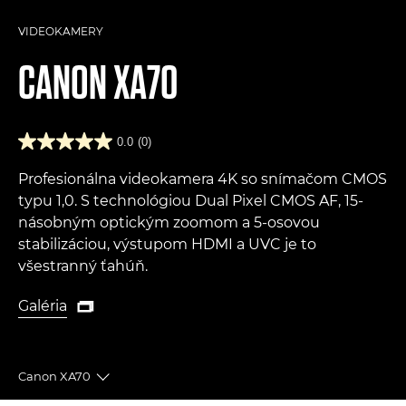
VIDEOKAMERY
CANON
XA70
0.0
(0)
Profesionálna videokamera 4K so snímačom CMOS
typu 1,0. S technológiou Dual Pixel CMOS AF, 15-
násobným optickým zoomom a 5-osovou
stabilizáciou, výstupom HDMI a UVC je to
všestranný ťahúň.
Galéria

Galéria
Canon XA70
Toggle breadcrumbs