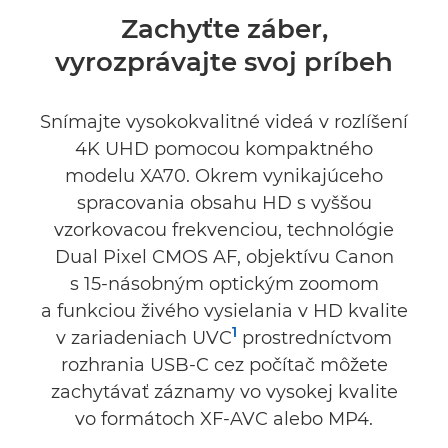
Prehľad
Zachyťte záber,
vyrozprávajte svoj príbeh
Technické parametre
Recenzie
Snímajte vysokokvalitné videá v rozlíšení
4K UHD pomocou kompaktného
Podpora
modelu XA70. Okrem vynikajúceho
spracovania obsahu HD s vyššou
vzorkovacou frekvenciou, technológie
Dual Pixel CMOS AF, objektívu Canon
s 15-násobným optickým zoomom
a funkciou živého vysielania v HD kvalite
1
v zariadeniach UVC
prostredníctvom
rozhrania USB-C cez počítač môžete
zachytávať záznamy vo vysokej kvalite
vo formátoch XF-AVC alebo MP4.