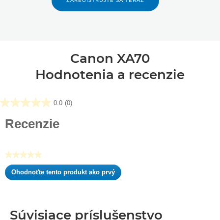
ZAREGISTRUJTE SA TERAZ
Canon XA70
Hodnotenia a recenzie
0.0
(0)
0.0
z
Recenzie
5
hviezdičiek.
★★★★★
Žiadna
Ohodnoťte tento produkt ako prvý
hodnota
.
hodnotenia
Takto
otvoríte
modálne
Súvisiace príslušenstvo
dialógové