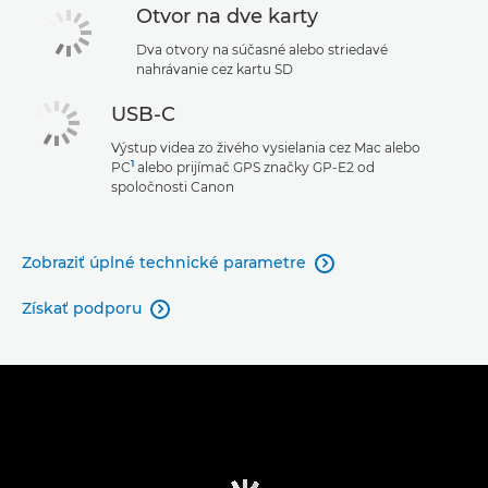
Otvor na dve karty
Dva otvory na súčasné alebo striedavé
nahrávanie cez kartu SD
USB-C
Výstup videa zo živého vysielania cez Mac alebo
1
PC
alebo prijímač GPS značky GP-E2 od
spoločnosti Canon
Zobraziť úplné technické parametre

Získať podporu
