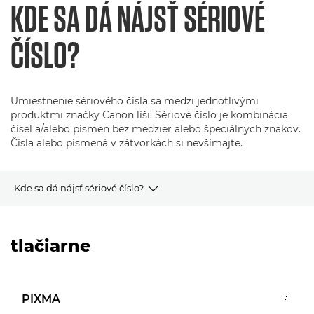
KDE SA DÁ NÁJSŤ SÉRIOVÉ
ČÍSLO?
Umiestnenie sériového čísla sa medzi jednotlivými
produktmi značky Canon líši. Sériové číslo je kombinácia
čísel a/alebo písmen bez medzier alebo špeciálnych znakov.
Čísla alebo písmená v zátvorkách si nevšímajte.
Kde sa dá nájsť sériové číslo?
tlačiarne
tlačiarne
Fotoaparáty, objektívy a príslušenstvo
Ďalšie produkty
PIXMA