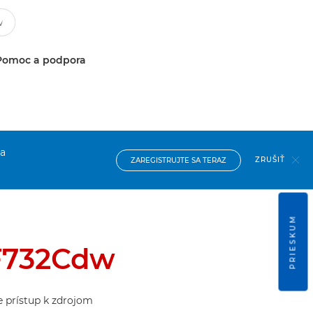
Pomoc a podpora
na
ZRUŠIŤ
ZAREGISTRUJTE SA TERAZ
PRIESKUM
F732Cdw
te prístup k zdrojom