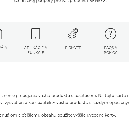
technickej podpory pre váš produkt i-SENSYS.
ÁLY
APLIKÁCIE A
FIRMVÉR
FAQS A
FUNKCIE
POMOC
žnenie prepojenia vášho produktu s počítačom. Na tejto karte ná
čov, vysvetlenie kompatibility vášho produktu s každým operač
manuálom a ďalšiemu obsahu použite vyššie uvedené karty.