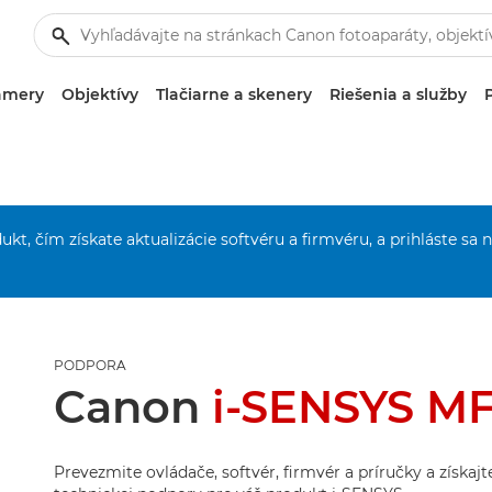
amery
Objektívy
Tlačiarne a skenery
Riešenia a služby
ukt, čím získate aktualizácie softvéru a firmvéru, a prihláste sa 
PODPORA
Canon
i-SENSYS M
Prevezmite ovládače, softvér, firmvér a príručky a získaj