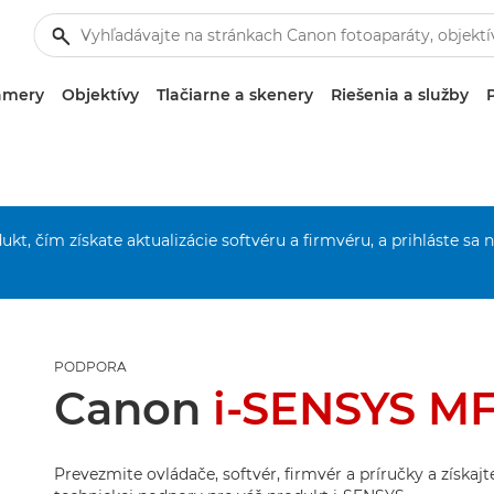
amery
Objektívy
Tlačiarne a skenery
Riešenia a služby
ukt, čím získate aktualizácie softvéru a firmvéru, a prihláste sa 
PODPORA
Canon
i-SENSYS M
Prevezmite ovládače, softvér, firmvér a príručky a získaj