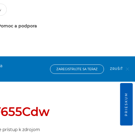
Pomoc a podpora
na
ZRUŠIŤ
ZAREGISTRUJTE SA TERAZ
PRIESKUM
F655Cdw
te prístup k zdrojom