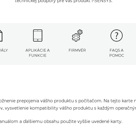
technickej podpory pre váš produkt i-SENSYS.
ÁLY
APLIKÁCIE A
FIRMVÉR
FAQS A
FUNKCIE
POMOC
žnenie prepojenia vášho produktu s počítačom. Na tejto karte ná
čov, vysvetlenie kompatibility vášho produktu s každým operač
manuálom a ďalšiemu obsahu použite vyššie uvedené karty.