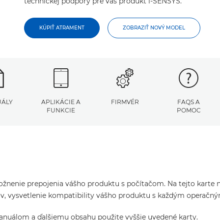
technickej podpory pre váš produkt i-SENSYS.
KÚPIŤ ATRAMENT
ZOBRAZIŤ NOVÝ MODEL
ÁLY
APLIKÁCIE A
FIRMVÉR
FAQS A
FUNKCIE
POMOC
žnenie prepojenia vášho produktu s počítačom. Na tejto karte ná
čov, vysvetlenie kompatibility vášho produktu s každým operač
manuálom a ďalšiemu obsahu použite vyššie uvedené karty.