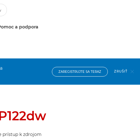
Pomoc a podpora
na
ZRUŠIŤ
ZAREGISTRUJTE SA TERAZ
BP122dw
te prístup k zdrojom