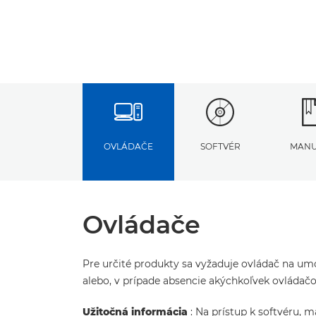
OVLÁDAČE
SOFTVÉR
MANU
Ovládače
Pre určité produkty sa vyžaduje ovládač na umo
alebo, v prípade absencie akýchkoľvek ovláda
Užitočná informácia
: Na prístup k softvéru, 