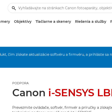
amery
Objektívy
Tlačiarne a skenery
Riešenia a služby
ukt, čím získate aktualizácie softvéru a firmvéru, a prihláste sa 
PODPORA
Canon
i-SENSYS L
Prevezmite ovládače, softvér, firmvér a príručky a získaj