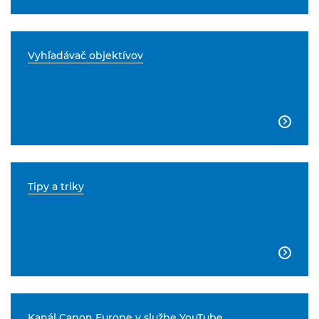
Vyhľadávač objektívov

Tipy a triky

Kanál Canon Europe v službe YouTube