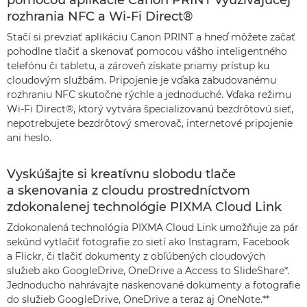
pomocou aplikácie Canon PRINT využívajúcej
rozhrania NFC a Wi-Fi Direct®
Stačí si prevziať aplikáciu Canon PRINT a hneď môžete začať
pohodlne tlačiť a skenovať pomocou vášho inteligentného
telefónu či tabletu, a zároveň získate priamy prístup ku
cloudovým službám. Pripojenie je vďaka zabudovanému
rozhraniu NFC skutočne rýchle a jednoduché. Vďaka režimu
Wi-Fi Direct®, ktorý vytvára špecializovanú bezdrôtovú sieť,
nepotrebujete bezdrôtový smerovač, internetové pripojenie
ani heslo.
Vyskúšajte si kreatívnu slobodu tlače
a skenovania z cloudu prostredníctvom
zdokonalenej technológie PIXMA Cloud Link
Zdokonalená technológia PIXMA Cloud Link umožňuje za pár
sekúnd vytlačiť fotografie zo sietí ako Instagram, Facebook
a Flickr, či tlačiť dokumenty z obľúbených cloudových
služieb ako GoogleDrive, OneDrive a Access to SlideShare*.
Jednoducho nahrávajte naskenované dokumenty a fotografie
do služieb GoogleDrive, OneDrive a teraz aj OneNote.**