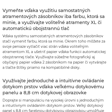
Vymeňte vďaka využitiu samostatných
atramentových zásobníkov iba farbu, ktorá sa
minie, a využívajte voliteľné atramenty XL či
automatickú obojstrannú tlač
Vďaka systému samostatných atramentových zásobníkov
stačí vymeniť farbu, ktorá sa minie. Okrem toho môžete za
svoje peniaze vytlačiť viac strán vďaka voliteľným
atramentom XL a ušetriť papier vďaka funkcii automatickej
obojstrannej tlače. Využívajte súbežne fotografický aj
obyčajný papier vďaka 2 zásobníkom na papier či vytvárajte
a tlačte štítky priamo na kompatibilné disky.
Využívajte jednoduché a intuitívne ovládanie
dotykom prstov vďaka veľkému dotykovému
panelu a 8,8 cm dotykovej obrazovke
Doprajte si manipuláciu na vysokej úrovni s jednoduchým
a intuitívnym ovládaním dotykom prstov. Veľký dotykový
panel s 8,8 cm farebnou dotykovou obrazovkou umožňuje