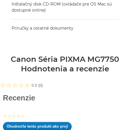
Inštalačný disk CD-ROM (ovládače pre OS Mac sú
dostupné online)
Príručky a ostatné dokumenty
Canon Séria PIXMA MG7750
Hodnotenia a recenzie
0.0
(0)
0.0
z
Recenzie
5
hviezdičiek.
★★★★★
Žiadna
Ohodnoťte tento produkt ako prvý
hodnota