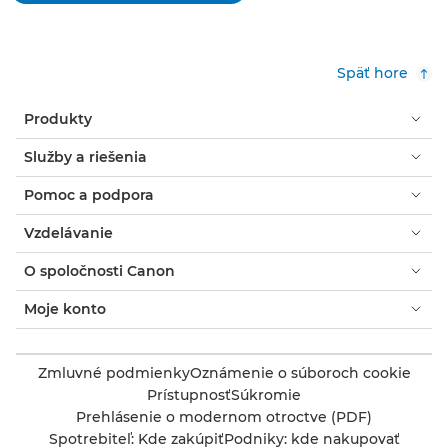
.
hodnotenia
Takto
otvoríte
modálne
Späť hore
dialógové
okno.
Produkty
Služby a riešenia
Pomoc a podpora
Vzdelávanie
O spoločnosti Canon
Moje konto
Zmluvné podmienky
Oznámenie o súboroch cookie
Prístupnosť
Súkromie
Prehlásenie o modernom otroctve (PDF)
Spotrebiteľ: Kde zakúpiť
Podniky: kde nakupovať