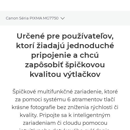
Canon Séria PIXMA MG7750
Toggle breadcrumbs
Prehľad
Určené pre používateľov,
ktorí žiadajú jednoduché
Technické parametre
pripojenie a chcú
Recenzie
zapôsobiť špičkovou
kvalitou výtlačkov
Podpora
KÚPIŤ ATRAMENT
Špičkové multifunkčné zariadenie, ktoré
za pomoci systému 6 atramentov tlačí
krásne fotografie bez zníženia rýchlosti či
kvality. Pripojte sa k inteligentným
zariadeniam či cloudu pomocou