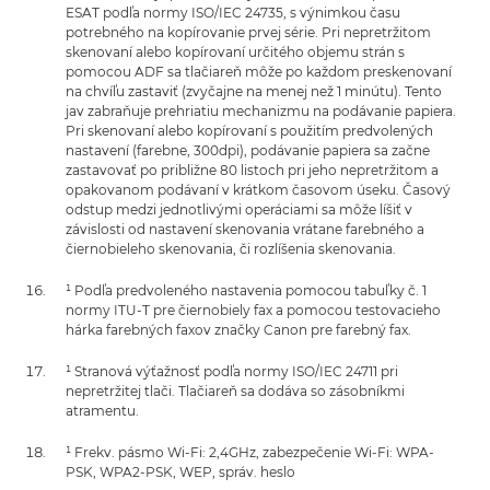
ESAT podľa normy ISO/IEC 24735, s výnimkou času
potrebného na kopírovanie prvej série. Pri nepretržitom
skenovaní alebo kopírovaní určitého objemu strán s
pomocou ADF sa tlačiareň môže po každom preskenovaní
na chvíľu zastaviť (zvyčajne na menej než 1 minútu). Tento
jav zabraňuje prehriatiu mechanizmu na podávanie papiera.
Pri skenovaní alebo kopírovaní s použitím predvolených
nastavení (farebne, 300dpi), podávanie papiera sa začne
zastavovať po približne 80 listoch pri jeho nepretržitom a
opakovanom podávaní v krátkom časovom úseku. Časový
odstup medzi jednotlivými operáciami sa môže líšiť v
závislosti od nastavení skenovania vrátane farebného a
čiernobieleho skenovania, či rozlíšenia skenovania.
¹ Podľa predvoleného nastavenia pomocou tabuľky č. 1
normy ITU-T pre čiernobiely fax a pomocou testovacieho
hárka farebných faxov značky Canon pre farebný fax.
¹ Stranová výťažnosť podľa normy ISO/IEC 24711 pri
nepretržitej tlači. Tlačiareň sa dodáva so zásobníkmi
atramentu.
¹ Frekv. pásmo Wi-Fi: 2,4GHz, zabezpečenie Wi-Fi: WPA-
PSK, WPA2-PSK, WEP, správ. heslo