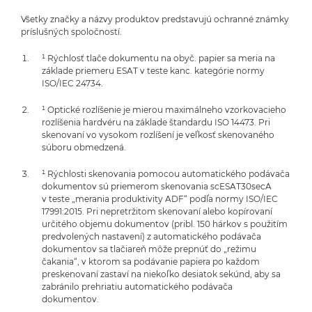
Všetky značky a názvy produktov predstavujú ochranné známky
príslušných spoločností.
¹ Rýchlosť tlače dokumentu na obyč. papier sa meria na
základe priemeru ESAT v teste kanc. kategórie normy
ISO/IEC 24734.
¹ Optické rozlíšenie je mierou maximálneho vzorkovacieho
rozlíšenia hardvéru na základe štandardu ISO 14473. Pri
skenovaní vo vysokom rozlíšení je veľkosť skenovaného
súboru obmedzená.
¹ Rýchlosti skenovania pomocou automatického podávača
dokumentov sú priemerom skenovania scESAT30secA
v teste „merania produktivity ADF“ podľa normy ISO/IEC
17991:2015. Pri nepretržitom skenovaní alebo kopírovaní
určitého objemu dokumentov (pribl. 150 hárkov s použitím
predvolených nastavení) z automatického podávača
dokumentov sa tlačiareň môže prepnúť do „režimu
čakania“, v ktorom sa podávanie papiera po každom
preskenovaní zastaví na niekoľko desiatok sekúnd, aby sa
zabránilo prehriatiu automatického podávača
dokumentov.