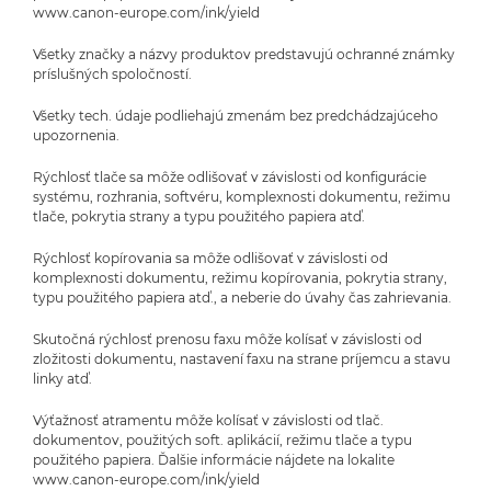
www.canon-europe.com/ink/yield
Všetky značky a názvy produktov predstavujú ochranné známky
príslušných spoločností.
Všetky tech. údaje podliehajú zmenám bez predchádzajúceho
upozornenia.
Rýchlosť tlače sa môže odlišovať v závislosti od konfigurácie
systému, rozhrania, softvéru, komplexnosti dokumentu, režimu
tlače, pokrytia strany a typu použitého papiera atď.
Rýchlosť kopírovania sa môže odlišovať v závislosti od
komplexnosti dokumentu, režimu kopírovania, pokrytia strany,
typu použitého papiera atď., a neberie do úvahy čas zahrievania.
Skutočná rýchlosť prenosu faxu môže kolísať v závislosti od
zložitosti dokumentu, nastavení faxu na strane príjemcu a stavu
linky atď.
Výťažnosť atramentu môže kolísať v závislosti od tlač.
dokumentov, použitých soft. aplikácií, režimu tlače a typu
použitého papiera. Ďalšie informácie nájdete na lokalite
www.canon-europe.com/ink/yield