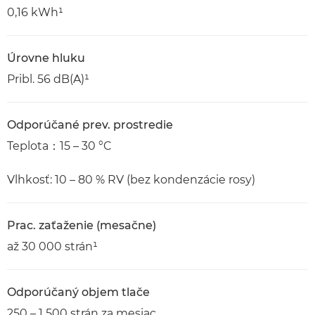
0,16 kWh¹
Úrovne hluku
Pribl. 56 dB(A)¹
Odporúčané prev. prostredie
Teplota：15 – 30 °C
Vlhkosť: 10 – 80 % RV (bez kondenzácie rosy)
Prac. zaťaženie (mesačne)
až 30 000 strán¹
Odporúčaný objem tlače
250 – 1 500 strán za mesiac