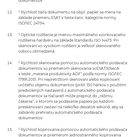
dokumentov.
¹ Rýchlosť tlače dokumentu na obyč. papier sa meria na
základe priemeru ESAT v teste kanc. kategórie normy
ISO/IEC 24734.
¹ Optické rozlíšenie je mierou maximálneho vzorkovacieho
rozlíšenia hardvéru na základe štandardu ISO 14473. Pri
skenovaní vo vysokom rozlíšení je veľkosť skenovaného
súboru obmedzená.
¹ Rýchlosti skenovania pomocou automatického podávača
dokumentov sú priemerom skenovania scESAT30secA
v teste „merania produktivity ADF“ podľa normy ISO/IEC
17991:2015. Pri nepretržitom skenovaní alebo kopírovaní
určitého objemu dokumentov (pribl. 150 hárkov s použitím
predvolených nastavení) z automatického podávača
dokumentov sa tlačiareň môže prepnúť do „režimu
čakania“, v ktorom sa podávanie papiera po každom
preskenovaní zastaví na niekoľko desiatok sekúnd, aby sa
zabránilo prehriatiu automatického podávača
dokumentov.
¹ Rýchlosť kopírovania pomocou automatického podávača
dokumentov je priemerom jednostranného kopírovania