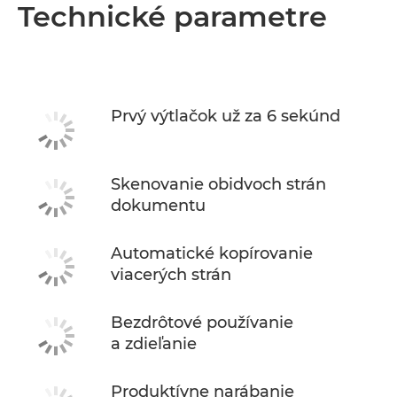
Prehľad
Technické parametre
Technické parametre
Podpora
Prvý výtlačok už za 6 sekúnd
KÚPIŤ ATRAMENT
Skenovanie obidvoch strán
dokumentu
Automatické kopírovanie
viacerých strán
Bezdrôtové používanie
a zdieľanie
Produktívne narábanie