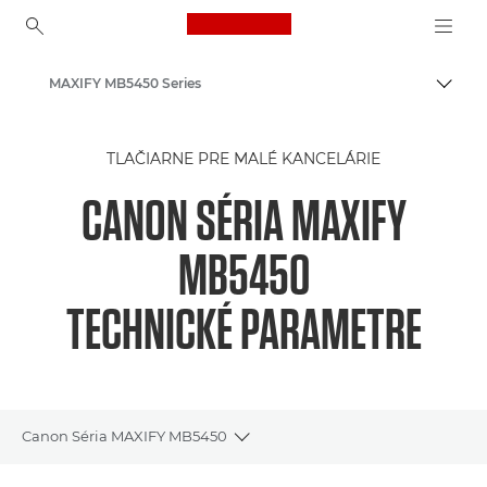
Canon Logo, back to ho
MAXIFY MB5450 Series
Prepn
Canon
TLAČIARNE PRE MALÉ KANCELÁRIE
Tlačiarne značky Canon
CANON SÉRIA MAXIFY
Atramentové podnikové tlačiarne – Inkjet
MB5450
TECHNICKÉ PARAMETRE
Canon Séria MAXIFY MB5450
Toggle breadcrumbs