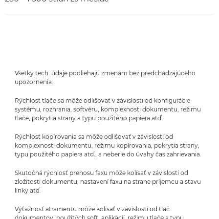
Všetky tech. údaje podliehajú zmenám bez predchádzajúceho
upozornenia.
Rýchlosť tlače sa môže odlišovať v závislosti od konfigurácie
systému, rozhrania, softvéru, komplexnosti dokumentu, režimu
tlače, pokrytia strany a typu použitého papiera atď.
Rýchlosť kopírovania sa môže odlišovať v závislosti od
komplexnosti dokumentu, režimu kopírovania, pokrytia strany,
typu použitého papiera atď., a neberie do úvahy čas zahrievania.
Skutočná rýchlosť prenosu faxu môže kolísať v závislosti od
zložitosti dokumentu, nastavení faxu na strane príjemcu a stavu
linky atď.
Výťažnosť atramentu môže kolísať v závislosti od tlač.
dokumentov, použitých soft. aplikácií, režimu tlače a typu