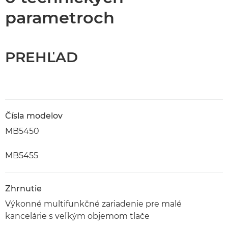
parametroch
PREHĽAD
Čísla modelov
MB5450
MB5455
Zhrnutie
Výkonné multifunkčné zariadenie pre malé
kancelárie s veľkým objemom tlače