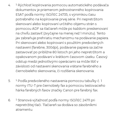
¹ Rýchlosť kopírovania pomocou automatického podávača
dokumentov je priemerom jednostranného kopírovania
ESAT podľa normy ISO/IEC 24735, s výnimkou času
potrebného na kopírovanie prvej série. Pri nepretržitom
skenovaní alebo kopírovaní určitého objemu strán s
pomocou ADF sa tlačiareň môže po každom preskenovaní
na chvíľu zastaviť (zvyčajne na menej než 1 minútu). Tento
jav zabraňuje prehriatiu mechanizmu na podávanie papiera.
Pri skenovaní alebo kopírovaní s použitím predvolených
nastavení (farebne, 300dpi), podávanie papiera sa začne
zastavovať po približne 80 listoch pri jeho nepretržitom a
opakovanom podávaní v krátkom časovom úseku. Časový
odstup medzi jednotlivými operáciami sa môže líšiť v
závislosti od nastavení skenovania vrátane farebného a
čiernobieleho skenovania, či rozlíšenia skenovania.
¹ Podľa predvoleného nastavenia pomocou tabuľky č. 1
normy ITU-T pre čiernobiely fax a pomocou testovacieho
hárka farebných faxov značky Canon pre farebný fax.
¹ Stranová výťažnosť podľa normy ISO/IEC 24711 pri
nepretržitej tlači. Tlačiareň sa dodáva so zásobníkmi
atramentu.