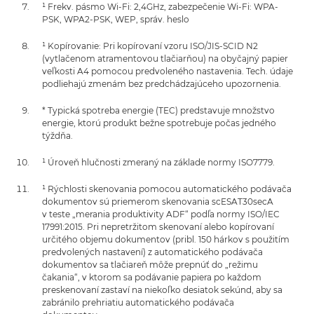
¹ Frekv. pásmo Wi-Fi: 2,4GHz, zabezpečenie Wi-Fi: WPA-
PSK, WPA2-PSK, WEP, správ. heslo
¹ Kopírovanie: Pri kopírovaní vzoru ISO/JIS-SCID N2
(vytlačenom atramentovou tlačiarňou) na obyčajný papier
veľkosti A4 pomocou predvoleného nastavenia. Tech. údaje
podliehajú zmenám bez predchádzajúceho upozornenia.
* Typická spotreba energie (TEC) predstavuje množstvo
energie, ktorú produkt bežne spotrebuje počas jedného
týždňa.
¹ Úroveň hlučnosti zmeraný na základe normy ISO7779.
¹ Rýchlosti skenovania pomocou automatického podávača
dokumentov sú priemerom skenovania scESAT30secA
v teste „merania produktivity ADF“ podľa normy ISO/IEC
17991:2015. Pri nepretržitom skenovaní alebo kopírovaní
určitého objemu dokumentov (pribl. 150 hárkov s použitím
predvolených nastavení) z automatického podávača
dokumentov sa tlačiareň môže prepnúť do „režimu
čakania“, v ktorom sa podávanie papiera po každom
preskenovaní zastaví na niekoľko desiatok sekúnd, aby sa
zabránilo prehriatiu automatického podávača