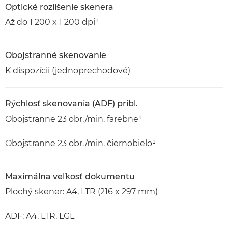
Optické rozlíšenie skenera
Až do 1 200 x 1 200 dpi¹
Obojstranné skenovanie
K dispozícii (jednoprechodové)
Rýchlosť skenovania (ADF) pribl.
Obojstranne 23 obr./min. farebne¹
Obojstranne 23 obr./min. čiernobielo¹
Maximálna veľkosť dokumentu
Plochý skener: A4, LTR (216 x 297 mm)
ADF: A4, LTR, LGL