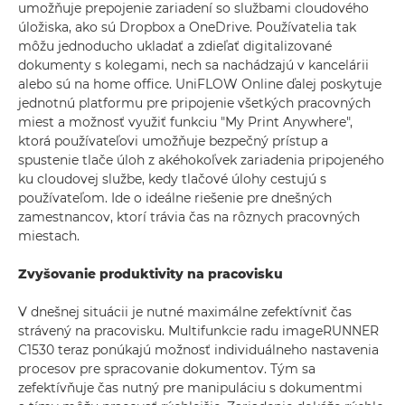
umožňuje prepojenie zariadení so službami cloudového
úložiska, ako sú Dropbox a OneDrive. Používatelia tak
môžu jednoducho ukladať a zdieľať digitalizované
dokumenty s kolegami, nech sa nachádzajú v kancelárii
alebo sú na home office. UniFLOW Online ďalej poskytuje
jednotnú platformu pre pripojenie všetkých pracovných
miest a možnosť využiť funkciu "My Print Anywhere",
ktorá používateľovi umožňuje bezpečný prístup a
spustenie tlače úloh z akéhokoľvek zariadenia pripojeného
ku cloudovej službe, kedy tlačové úlohy cestujú s
používateľom. Ide o ideálne riešenie pre dnešných
zamestnancov, ktorí trávia čas na rôznych pracovných
miestach.
Zvyšovanie produktivity na pracovisku
V dnešnej situácii je nutné maximálne zefektívniť čas
strávený na pracovisku. Multifunkcie radu imageRUNNER
C1530 teraz ponúkajú možnosť individuálneho nastavenia
procesov pre spracovanie dokumentov. Tým sa
zefektívňuje čas nutný pre manipuláciu s dokumentmi