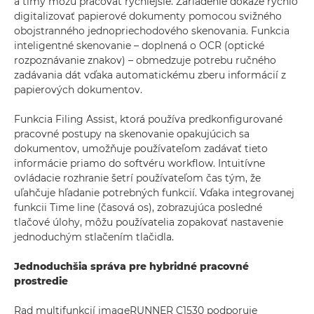
a tímy môžu pracovať rýchlejšie. Zariadenie dokáže rýchlo
digitalizovať papierové dokumenty pomocou svižného
obojstranného jednopriechodového skenovania. Funkcia
inteligentné skenovanie – doplnená o OCR (optické
rozpoznávanie znakov) – obmedzuje potrebu ručného
zadávania dát vďaka automatickému zberu informácií z
papierových dokumentov.
Funkcia Filing Assist, ktorá používa predkonfigurované
pracovné postupy na skenovanie opakujúcich sa
dokumentov, umožňuje používateľom zadávať tieto
informácie priamo do softvéru workflow. Intuitívne
ovládacie rozhranie šetrí používateľom čas tým, že
uľahčuje hľadanie potrebných funkcií. Vďaka integrovanej
funkcii Time line (časová os), zobrazujúca posledné
tlačové úlohy, môžu používatelia zopakovať nastavenie
jednoduchým stlačením tlačidla.
Jednoduchšia správa pre hybridné pracovné
prostredie
Rad multifunkcií imageRUNNER C1530 podporuje