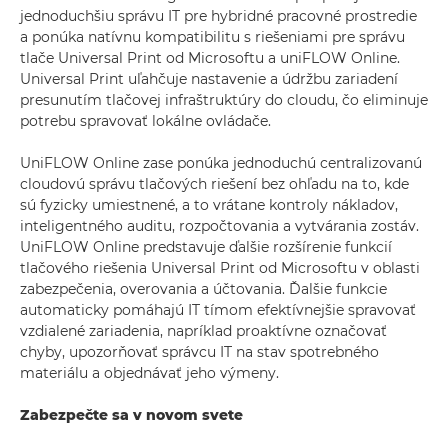
jednoduchšiu správu IT pre hybridné pracovné prostredie
a ponúka natívnu kompatibilitu s riešeniami pre správu
tlače Universal Print od Microsoftu a uniFLOW Online.
Universal Print uľahčuje nastavenie a údržbu zariadení
presunutím tlačovej infraštruktúry do cloudu, čo eliminuje
potrebu spravovať lokálne ovládače.
UniFLOW Online zase ponúka jednoduchú centralizovanú
cloudovú správu tlačových riešení bez ohľadu na to, kde
sú fyzicky umiestnené, a to vrátane kontroly nákladov,
inteligentného auditu, rozpočtovania a vytvárania zostáv.
UniFLOW Online predstavuje ďalšie rozšírenie funkcií
tlačového riešenia Universal Print od Microsoftu v oblasti
zabezpečenia, overovania a účtovania. Ďalšie funkcie
automaticky pomáhajú IT tímom efektívnejšie spravovať
vzdialené zariadenia, napríklad proaktívne označovať
chyby, upozorňovať správcu IT na stav spotrebného
materiálu a objednávať jeho výmeny.
Zabezpečte sa v novom svete