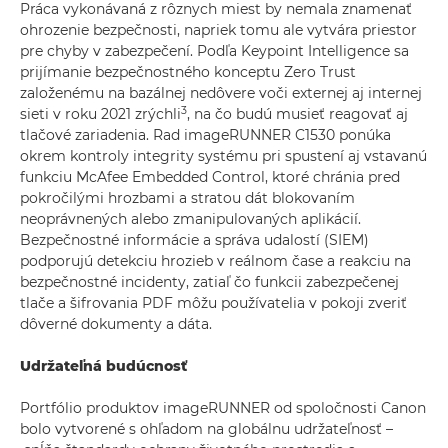
Práca vykonávaná z rôznych miest by nemala znamenať
ohrozenie bezpečnosti, napriek tomu ale vytvára priestor
pre chyby v zabezpečení. Podľa Keypoint Intelligence sa
prijímanie bezpečnostného konceptu Zero Trust
založenému na bazálnej nedôvere voči externej aj internej
3
sieti v roku 2021 zrýchli
, na čo budú musieť reagovať aj
tlačové zariadenia. Rad imageRUNNER C1530 ponúka
okrem kontroly integrity systému pri spustení aj vstavanú
funkciu McAfee Embedded Control, ktoré chránia pred
pokročilými hrozbami a stratou dát blokovaním
neoprávnených alebo zmanipulovaných aplikácií.
Bezpečnostné informácie a správa udalostí (SIEM)
podporujú detekciu hrozieb v reálnom čase a reakciu na
bezpečnostné incidenty, zatiaľ čo funkcii zabezpečenej
tlače a šifrovania PDF môžu používatelia v pokoji zveriť
dôverné dokumenty a dáta.
Udržateľná budúcnosť
Portfólio produktov imageRUNNER od spoločnosti Canon
bolo vytvorené s ohľadom na globálnu udržateľnosť –