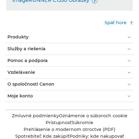
imageRUNNER C1530 Obrázky

Späť hore
Produkty
Služby a riešenia
Pomoc a podpora
Vzdelávanie
O spoločnosti Canon
Moje konto
Zmluvné podmienky
Oznámenie o súboroch cookie
Prístupnosť
Súkromie
Prehlásenie o modernom otroctve (PDF)
Spotrebiteľ: Kde zakúpiť
Podniky: kde nakupovať