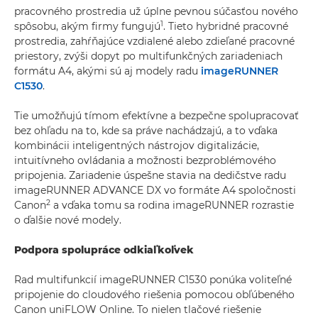
pracovného prostredia už úplne pevnou súčasťou nového
1
spôsobu, akým firmy fungujú
. Tieto hybridné pracovné
prostredia, zahŕňajúce vzdialené alebo zdieľané pracovné
priestory, zvýši dopyt po multifunkčných zariadeniach
formátu A4, akými sú aj modely radu
imageRUNNER
C1530
.
Tie umožňujú tímom efektívne a bezpečne spolupracovať
bez ohľadu na to, kde sa práve nachádzajú, a to vďaka
kombinácii inteligentných nástrojov digitalizácie,
intuitívneho ovládania a možnosti bezproblémového
pripojenia. Zariadenie úspešne stavia na dedičstve radu
imageRUNNER ADVANCE DX vo formáte A4 spoločnosti
2
Canon
a vďaka tomu sa rodina imageRUNNER rozrastie
o ďalšie nové modely.
Podpora spolupráce odkiaľkoľvek
Rad multifunkcií imageRUNNER C1530 ponúka voliteľné
pripojenie do cloudového riešenia pomocou obľúbeného
Canon uniFLOW Online. To nielen tlačové riešenie