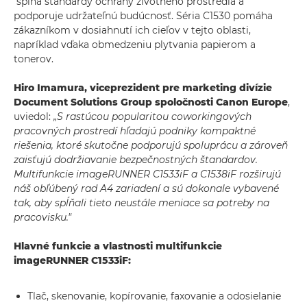
spĺňa štandardy ochrany životného prostredia a
podporuje udržateľnú budúcnosť. Séria C1530 pomáha
zákazníkom v dosiahnutí ich cieľov v tejto oblasti,
napríklad vďaka obmedzeniu plytvania papierom a
tonerov.
Hiro Imamura, viceprezident pre marketing divízie
Document Solutions Group spoločnosti Canon Europe
,
uviedol:
„S rastúcou popularitou coworkingových
pracovných prostredí hľadajú podniky kompaktné
riešenia, ktoré skutočne podporujú spoluprácu a zároveň
zaisťujú dodržiavanie bezpečnostných štandardov.
Multifunkcie imageRUNNER C1533iF a C1538iF rozširujú
náš obľúbený rad A4 zariadení a sú dokonale vybavené
tak, aby spĺňali tieto neustále meniace sa potreby na
pracovisku."
Hlavné funkcie a vlastnosti multifunkcie
imageRUNNER C1533iF:
Tlač, skenovanie, kopírovanie, faxovanie a odosielanie