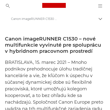
Canon Logo, back to ho
Canon imageRUNNER C1530 – nové multifunkcie vyvinuté pre spoluprácu v hybridnom pracovnom prostredí - Tlačové stredisko Canon
Prepn
Canon
Tlačové stredisko
Canon imageRUNNER C1530 – nové
multifunkcie vyvinuté pre spoluprácu
Tlačové vyhlásenia – Tlačové stredisko Canon
v hybridnom pracovnom prostredí
BRATISLAVA, 15. marec 2021 – Mnoho
podnikov prehodnocuje úlohu tradičnej
kancelárie a vie, že kľúčom k úspechu v
súčasnej dynamickej dobe sú flexibilné
pracoviská, ktoré umožňujú kolegom
kooperovať, a to bez ohľadu kde sa
nachádzajú. Spoločnosť Canon Europe preto
uvádza na trh multifunkčné zariadenia radu