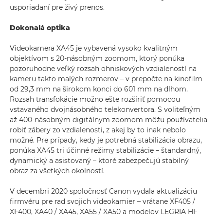
usporiadaní pre živý prenos.
Dokonalá optika
Videokamera XA45 je vybavená vysoko kvalitným
objektívom s 20-násobným zoomom, ktorý ponúka
pozoruhodne veľký rozsah ohniskových vzdialeností na
kameru takto malých rozmerov – v prepočte na kinofilm
od 29,3 mm na širokom konci do 601 mm na dlhom.
Rozsah transfokácie možno ešte rozšíriť pomocou
vstavaného dvojnásobného telekonvertora. S voliteľným
až 400-násobným digitálnym zoomom môžu používatelia
robiť zábery zo vzdialenosti, z akej by to inak nebolo
možné. Pre prípady, kedy je potrebná stabilizácia obrazu,
ponúka XA45 tri účinné režimy stabilizácie – štandardný,
dynamický a asistovaný – ktoré zabezpečujú stabilný
obraz za všetkých okolností.
V decembri 2020 spoločnosť Canon vydala aktualizáciu
firmvéru pre rad svojich videokamier – vrátane XF405 /
XF400, XA40 / XA45, XA55 / XA50 a modelov LEGRIA HF