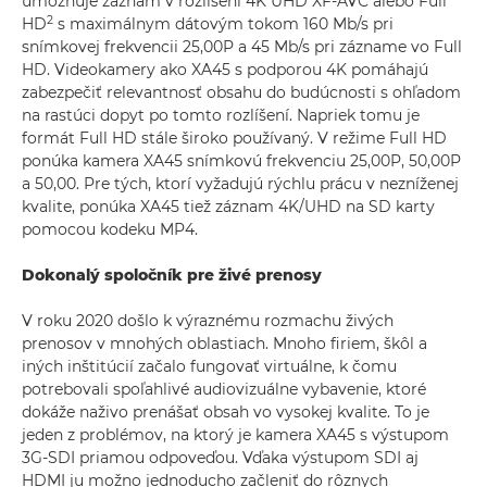
umožňuje záznam v rozlíšení 4K UHD XF-AVC alebo Full
2
HD
s maximálnym dátovým tokom 160 Mb/s pri
snímkovej frekvencii 25,00P a 45 Mb/s pri zázname vo Full
HD. Videokamery ako XA45 s podporou 4K pomáhajú
zabezpečiť relevantnosť obsahu do budúcnosti s ohľadom
na rastúci dopyt po tomto rozlíšení. Napriek tomu je
formát Full HD stále široko používaný. V režime Full HD
ponúka kamera XA45 snímkovú frekvenciu 25,00P, 50,00P
a 50,00. Pre tých, ktorí vyžadujú rýchlu prácu v nezníženej
kvalite, ponúka XA45 tiež záznam 4K/UHD na SD karty
pomocou kodeku MP4.
Dokonalý spoločník pre živé prenosy
V roku 2020 došlo k výraznému rozmachu živých
prenosov v mnohých oblastiach. Mnoho firiem, škôl a
iných inštitúcií začalo fungovať virtuálne, k čomu
potrebovali spoľahlivé audiovizuálne vybavenie, ktoré
dokáže naživo prenášať obsah vo vysokej kvalite. To je
jeden z problémov, na ktorý je kamera XA45 s výstupom
3G-SDI priamou odpoveďou. Vďaka výstupom SDI aj
HDMI ju možno jednoducho začleniť do rôznych