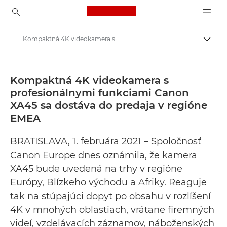
Canon Logo, back to ho
Kompaktná 4K videokamera s profesionálnymi funkciami Canon XA45 sa dostáva do predaja v regióne EMEA - Tlačové stredisko Canon
Prepn
Canon
Tlačové stredisko
Kompaktná 4K videokamera s
profesionálnymi funkciami Canon
Tlačové vyhlásenia – Tlačové stredisko Canon
XA45 sa dostáva do predaja v regióne
EMEA
BRATISLAVA, 1. februára 2021 – Spoločnosť
Canon Europe dnes oznámila, že kamera
XA45 bude uvedená na trhy v regióne
Európy, Blízkeho východu a Afriky. Reaguje
tak na stúpajúci dopyt po obsahu v rozlíšení
4K v mnohých oblastiach, vrátane firemných
videí, vzdelávacích záznamov, náboženských