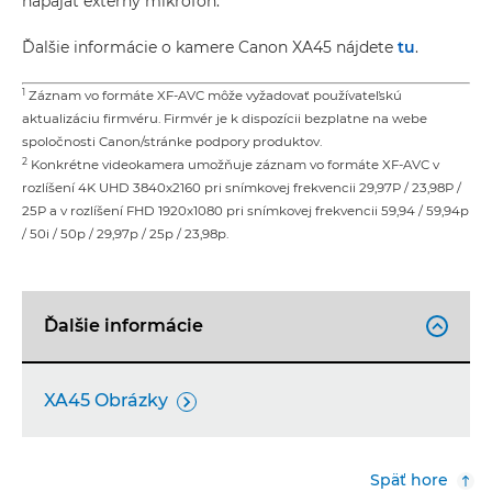
napájať externý mikrofón.
Ďalšie informácie o kamere Canon XA45 nájdete
tu
.
1
Záznam vo formáte XF-AVC môže vyžadovať používateľskú
aktualizáciu firmvéru. Firmvér je k dispozícii bezplatne na webe
spoločnosti Canon/stránke podpory produktov.
2
Konkrétne videokamera umožňuje záznam vo formáte XF-AVC v
rozlíšení 4K UHD 3840x2160 pri snímkovej frekvencii 29,97P / 23,98P /
25P a v rozlíšení FHD 1920x1080 pri snímkovej frekvencii 59,94 / 59,94p
/ 50i / 50p / 29,97p / 25p / 23,98p.
Ďalšie informácie

XA45 Obrázky

Späť hore