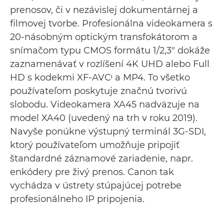
prenosov, či v nezávislej dokumentárnej a
filmovej tvorbe. Profesionálna videokamera s
20-násobným optickým transfokátorom a
snímačom typu CMOS formátu 1/2,3" dokáže
zaznamenávať v rozlíšení 4K UHD alebo Full
HD s kodekmi XF-AVCᶦ a MP4. To všetko
používateľom poskytuje značnú tvorivú
slobodu. Videokamera XA45 nadväzuje na
model XA40 (uvedený na trh v roku 2019).
Navyše ponúkne výstupný terminál 3G-SDI,
ktorý používateľom umožňuje pripojiť
štandardné záznamové zariadenie, napr.
enkódery pre živý prenos. Canon tak
vychádza v ústrety stúpajúcej potrebe
profesionálneho IP pripojenia.