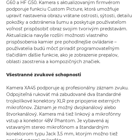
G60 a HF G50. Kamera s aktualizovaným firmvérom
podporuje funkciu Custom Picture, ktorá umožňuje
upraviť nastavenia obrazu vrátane ostrosti, sýtosti, detailu
pokožky a odstránenia šumu a poskytuje používateľom
voľnosť prispôsobiť obraz svojim tvorivým predstavám.
Aktualizácia navyše rozšíri možnosti vlastného
prispôsobenia kamier pre pohodlnejšie ovládanie –
používatelia budú môcť priradiť programovateľným
tlačidlám ďalšie funkcie, ako je zobrazenie prepalov,
oblasti zaostrenia a kompozičných značiek.
Všestranné zvukové schopnosti
Kamera XA45 podporuje aj profesionálny záznam zvuku.
Odpojiteľná rukoväť má zabudované dva štandardné
trojkolíkové konektory XLR pre pripojenie externých
mikrofónov. Záznam je možný dvojkanálový alebo
štvorkanálový. Kamera má tiež linkový a mikrofónny
vstup a konektor 48V Phantom. Je vybavená aj
vstavaným stereo mikrofónom a štandardným
konektorom typu Jack 3,5 mm, ktorým možno tiež