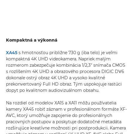
Kompaktná a výkonná
XA45
s hmotnosťou približne 730 g (iba telo) je veľmi
kompaktná 4K UHD videokamera. Napriek malým
rozmerom zabezpečuje kombinácia 1/2,3" snímača CMOS
s rozlíšením 4K UHD a obrazového procesora DIGIC DV6
dokonale ostrý obraz 4K UHD a vysoko kvalitné
prekonvertovaný Full HD obraz. Tým uspokojuje rastúci
dopyt po kvalitnom audiovizuálnom obsahu.
Na rozdiel od modelov XA15 a XA11 môžu používatelia
kamery XA45 robiť záznam v profesionálnom formáte XF-
AVC, ktorý umožňuje zapojenie do profesionálnych
pracovných postupov a poskytuje dodatočné metadáta
rozširujúce kreatívne možnosti pri postprodukcii. Kamera