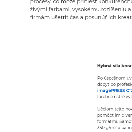
procesy, čo môže priniesť konkurenčnú
živými farbami, vysokému rozlíšeniu 
firmám ušetriť čas a posunúť ich kreatí
Hybná sila kreat
Po úspešnom uve
dopyt po profesi
imagePRESS C1
farebné ostré vý
Účelom tejto nov
pomôcť im diverz
formátmi. Samoz
350 g/m2 a bann