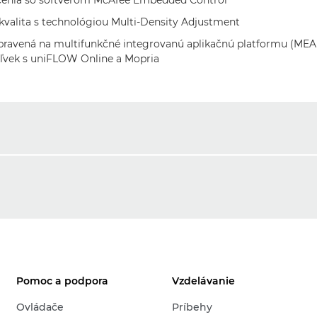
čenia so softvérom McAfee Embedded Control
kvalita s technológiou Multi-Density Adjustment
pravená na multifunkčné integrovanú aplikačnú platformu (MEAP
oľvek s uniFLOW Online a Mopria
Pomoc a podpora
Vzdelávanie
Ovládače
Príbehy