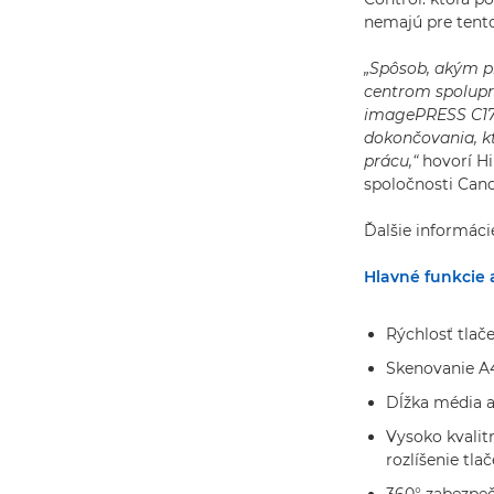
nemajú pre tento
„Spôsob, akým p
centrom spoluprá
imagePRESS C170
dokončovania, k
prácu,“
hovorí Hi
spoločnosti Can
Ďalšie informáci
Hlavné funkcie 
Rýchlosť tlače
Skenovanie A4
Dĺžka média 
Vysoko kvalit
rozlíšenie tl