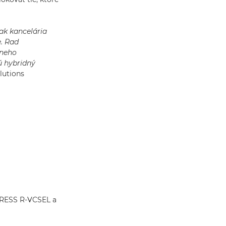
ak kancelária
e. Rad
lneho
ú hybridný
lutions
ePRESS R-VCSEL a