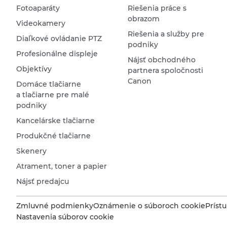
Fotoaparáty
Riešenia práce s
obrazom
Videokamery
Riešenia a služby pre
Diaľkové ovládanie PTZ
podniky
Profesionálne displeje
Nájsť obchodného
Objektívy
partnera spoločnosti
Canon
Domáce tlačiarne
a tlačiarne pre malé
podniky
Kancelárske tlačiarne
Produkčné tlačiarne
Skenery
Atrament, toner a papier
Nájsť predajcu
Zmluvné podmienky
Oznámenie o súboroch cookie
Príst
Nastavenia súborov cookie