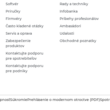
Softvér
Rady a techniky
Príručky
Infobanka
Firmvéry
Príbehy profesionálov
Často kladené otázky
Ambasádori
Servis a oprava
Udalosti
Zabezpečenie
Obchodné poznatky
produktov
Kontaktujte podporu
pre spotrebiteľov
Kontaktujte podporu
pre podniky
upnosť
Súkromie
Prehlásenie o modernom otroctve (PDF)
Spotr