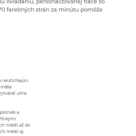
u ovládaniu, personalizovanej tlače so
 70 farebných strán za minútu pomôže
 neutíchajúci
rináša
ytvárať ultra
potrieb a
ifickými
ch médií až do
ch médií aj