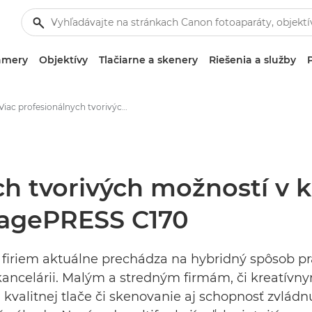
amery
Objektívy
Tlačiarne a skenery
Riešenia a služby
Viac profesionálnych tvorivých možností v kancelárií. Canon predstavuje rad imagePRESS C170 -Tlačové stredisko Canon
ch tvorivých možností v k
magePRESS C170
firiem aktuálne prechádza na hybridný spôsob prác
 kancelárii. Malým a stredným firmám, či kreatív
valitnej tlače či skenovanie aj schopnosť zvládn