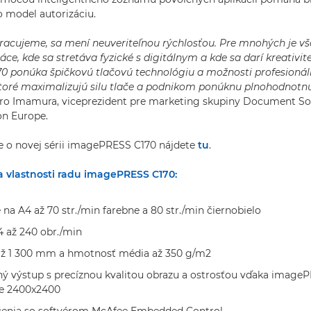
 model autorizáciu.
racujeme, sa mení neuveriteľnou rýchlosťou. Pre mnohých je vš
ce, kde sa stretáva fyzické s digitálnym a kde sa darí kreativit
 ponúka špičkovú tlačovú technológiu a možnosti profesioná
toré maximalizujú silu tlače a podnikom ponúknu plnohodnotn
ro Imamura, viceprezident pre marketing skupiny Document So
on Europe.
e o novej sérii imagePRESS C170 nájdete
tu
.
a vlastnosti radu imagePRESS C170:
 na A4 až 70 str./min farebne a 80 str./min čiernobielo
 až 240 obr./min
až 1 300 mm a hmotnosť média až 350 g/m2
ný výstup s precíznou kvalitou obrazu a ostrosťou vďaka imag
ače 2400x2400