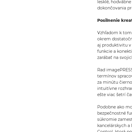
lesklé, hodvábne
dokončovania pre
Posilnenie kreat
Vzhľadom k tomu,
okrem dostatočn
aj produktivitu 
funkcie a konekt
zarábať na svojic
Rad imagePRESS C
termínov spracov
za minútu čierno
intuitívne rozhr
ešte viac šetrí ča
Podobne ako mo
bezpečnostné fun
súkromie zamest
kancelárskych a
Control. ktorá p