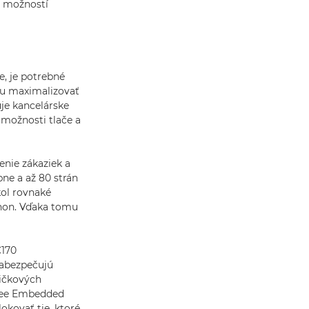
ne možností
, je potrebné
cu maximalizovať
je kancelárske
 možnosti tlače a
enie zákaziek a
ne a až 80 strán
kol rovnaké
anon. Vďaka tomu
170
zabezpečujú
pičkových
Afee Embedded
kovať tie, ktoré