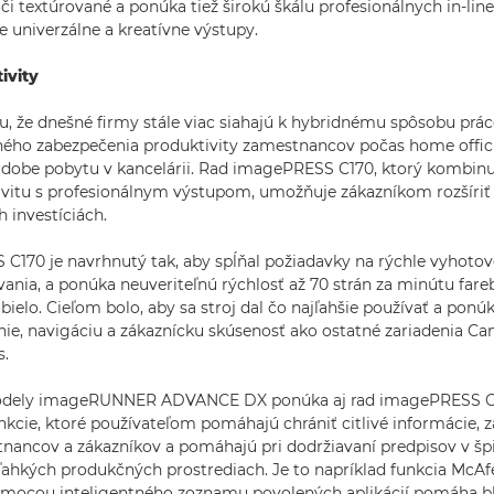
 či textúrované a ponúka tiež širokú škálu profesionálnych in-li
 univerzálne a kreatívne výstupy.
ivity
 že dnešné firmy stále viac siahajú k hybridnému spôsobu práce
ého zabezpečenia produktivity zamestnancov počas home offi
v dobe pobytu v kancelárii. Rad imagePRESS C170, ktorý kombinu
ivitu s profesionálnym výstupom, umožňuje zákazníkom rozšíriť
h investíciách.
170 je navrhnutý tak, aby spĺňal požiadavky na rýchle vyhotov
ania, a ponúka neuveriteľnú rýchlosť až 70 strán za minútu fareb
bielo. Cieľom bolo, aby sa stroj dal čo najľahšie používať a ponú
anie, navigáciu a zákaznícku skúsenosť ako ostatné zariadenia C
s.
dely imageRUNNER ADVANCE DX ponúka aj rad imagePRESS C
kcie, ktoré používateľom pomáhajú chrániť citlivé informácie, 
nancov a zákazníkov a pomáhajú pri dodržiavaní predpisov v š
 ľahkých produkčných prostrediach. Je to napríklad funkcia Mc
omocou inteligentného zoznamu povolených aplikácií pomáha blo