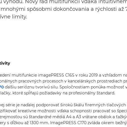
 výhodu. Nový rad multifunkcií vďaka intuitívnem
a mnohými spôsobmi dokončovania a rýchlosti až
vne limity.
ivity
dení multifunkcie imagePRESS C165 v roku 2019 a vzhľadom na
onálnych pracovných procesoch v kancelárskych prostrediach p
70
ďalšiu serióznu tvorivú silu. Spoločnostiam ponúka možnosť v
tlačky, ktoré spĺňajú požiadavky na profesionálny štandard.
ej série je naďalej podporovať širokú škálu firemných tlačových 
ifikovať kreatívne možnosti vďaka schopnosti pracovať so špec
rejmosťou sú štandardné médiá A4 a A3 vrátane obálok a ťažký
ery s dĺžkou až 1300 mm. ImagePRESS C170 zvláda okrem bežný