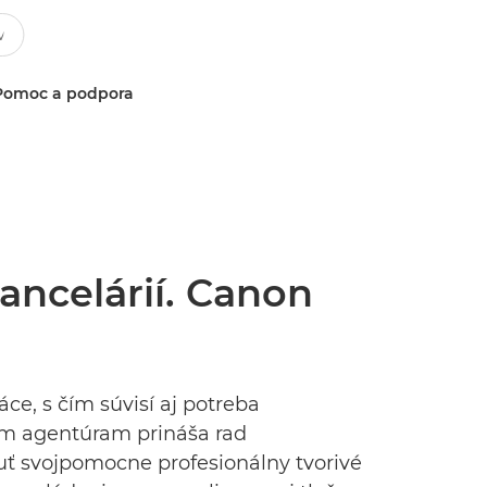
Pomoc a podpora
ancelárií. Canon
e, s čím súvisí aj potreba
nym agentúram prináša rad
uť svojpomocne profesionálny tvorivé