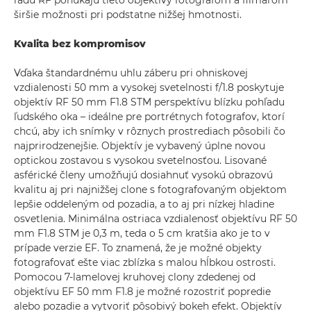
radu RF ponúkajú tieto objektívy fotografom a filmárom
širšie možnosti pri podstatne nižšej hmotnosti.
Kvalita bez kompromisov
Vďaka štandardnému uhlu záberu pri ohniskovej
vzdialenosti 50 mm a vysokej svetelnosti f/1.8 poskytuje
objektív RF 50 mm F1.8 STM perspektívu blízku pohľadu
ľudského oka – ideálne pre portrétnych fotografov, ktorí
chcú, aby ich snímky v rôznych prostrediach pôsobili čo
najprirodzenejšie. Objektív je vybavený úplne novou
optickou zostavou s vysokou svetelnosťou. Lisované
asférické členy umožňujú dosiahnuť vysokú obrazovú
kvalitu aj pri najnižšej clone s fotografovaným objektom
lepšie oddeleným od pozadia, a to aj pri nízkej hladine
osvetlenia. Minimálna ostriaca vzdialenosť objektívu RF 50
mm F1.8 STM je 0,3 m, teda o 5 cm kratšia ako je to v
prípade verzie EF. To znamená, že je možné objekty
fotografovať ešte viac zblízka s malou hĺbkou ostrosti.
Pomocou 7-lamelovej kruhovej clony zdedenej od
objektívu EF 50 mm F1.8 je možné rozostriť popredie
alebo pozadie a vytvoriť pôsobivý bokeh efekt. Objektív