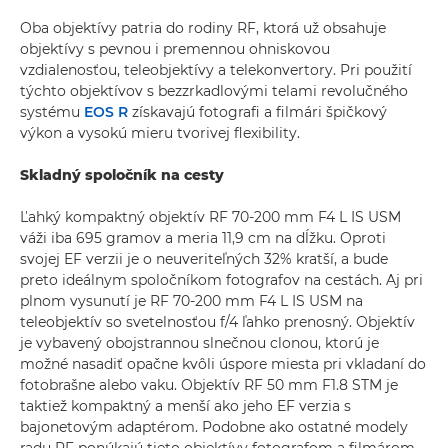
Oba objektívy patria do rodiny RF, ktorá už obsahuje
objektívy s pevnou i premennou ohniskovou
vzdialenosťou, teleobjektívy a telekonvertory. Pri použití
týchto objektívov s bezzrkadlovými telami revolučného
systému
EOS R
získavajú fotografi a filmári špičkový
výkon a vysokú mieru tvorivej flexibility.
Skladný spoločník na cesty
Ľahký kompaktný objektív RF 70-200 mm F4 L IS USM
váži iba 695 gramov a meria 11,9 cm na dĺžku. Oproti
svojej EF verzii je o neuveriteľných 32% kratší, a bude
preto ideálnym spoločníkom fotografov na cestách. Aj pri
plnom vysunutí je RF 70-200 mm F4 L IS USM na
teleobjektív so svetelnosťou f/4 ľahko prenosný. Objektív
je vybavený obojstrannou slnečnou clonou, ktorú je
možné nasadiť opačne kvôli úspore miesta pri vkladaní do
fotobrašne alebo vaku. Objektív RF 50 mm F1.8 STM je
taktiež kompaktný a menší ako jeho EF verzia s
bajonetovým adaptérom. Podobne ako ostatné modely