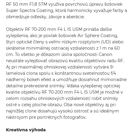
RF 50 mm F1.8 STM využíva povrchovú úpravu šošoviek
Super Spectra Coating, ktorá harmonicky vyvažuje farby a
obmedzuje odlesky, závoje a aberácie.
Objektív RF 70-200 mm F4 L IS USM prináša ďalšie
vylepšenia, ako je povlak šošoviek Air Sphere Coating,
štyri optické členy s veľmi nízkym rozptylom (UD) alebo
skrátenie minimálnej ostriacej vzdialenosti z 1 m na 60
cm. To všetko je dôkazom úsilia spoločnosti Canon
neustále vylepšovať obrazovú kvalitu objektívov radu RF.
Aj pri maximálnej ohniskovej vzdialenosti vytvára 9-
lamelová clona spolu s konštantnou svetelnosťou f/4
nádherný bokeh efekt a umožňuje dosiahnuť mimoriadne
detailne prekreslené snímky. Vďaka vylepšenej optickej
kvalite objektívu RF 70-200 mm F4 L IS USM je možné v
celom rozsahu ohniskových vzdialeností robiť snímky
ostré v celej ploche obrazu. Oba nové objektívy aj pri
najnižšej clone dosahujú vysokú ostrosť a sú ideálnym
nástrojom pre portrétnych fotografov.
Kreatívna výhoda