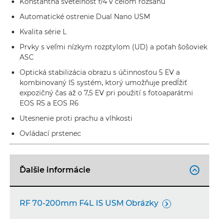
Konštantná svetelnosť f/4 v celom rozsahu
Automatické ostrenie Dual Nano USM
Kvalita série L
Prvky s veľmi nízkym rozptylom (UD) a poťah šošoviek
ASC
Optická stabilizácia obrazu s účinnosťou 5 EV a
kombinovaný IS systém, ktorý umožňuje predĺžiť
expozičný čas až o 7,5 EV pri použití s fotoaparátmi
EOS R5 a EOS R6
Utesnenie proti prachu a vlhkosti
Ovládací prstenec
Ďalšie informácie

RF 70-200mm F4L IS USM Obrázky
