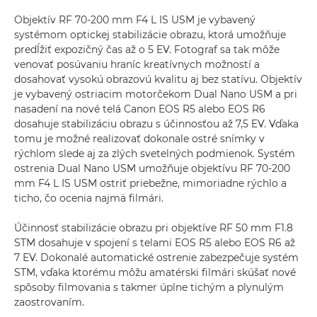
Objektív RF 70-200 mm F4 L IS USM je vybavený
systémom optickej stabilizácie obrazu, ktorá umožňuje
predĺžiť expozičný čas až o 5 EV. Fotograf sa tak môže
venovať posúvaniu hraníc kreatívnych možností a
dosahovať vysokú obrazovú kvalitu aj bez statívu. Objektív
je vybavený ostriacim motorčekom Dual Nano USM a pri
nasadení na nové telá Canon EOS R5 alebo EOS R6
dosahuje stabilizáciu obrazu s účinnosťou až 7,5 EV. Vďaka
tomu je možné realizovať dokonale ostré snímky v
rýchlom slede aj za zlých svetelných podmienok. Systém
ostrenia Dual Nano USM umožňuje objektívu RF 70-200
mm F4 L IS USM ostriť priebežne, mimoriadne rýchlo a
ticho, čo ocenia najmä filmári.
Účinnosť stabilizácie obrazu pri objektíve RF 50 mm F1.8
STM dosahuje v spojení s telami EOS R5 alebo EOS R6 až
7 EV. Dokonalé automatické ostrenie zabezpečuje systém
STM, vďaka ktorému môžu amatérski filmári skúšať nové
spôsoby filmovania s takmer úplne tichým a plynulým
zaostrovaním.