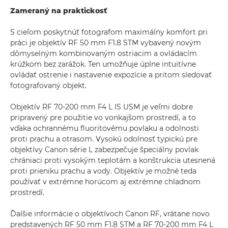
Zameraný na praktickosť
S cieľom poskytnúť fotografom maximálny komfort pri
práci je objektív RF 50 mm F1.8 STM vybavený novým
dômyselným kombinovaným ostriacim a ovládacím
krúžkom bez zarážok. Ten umožňuje úplne intuitívne
ovládať ostrenie i nastavenie expozície a pritom sledovať
fotografovaný objekt.
Objektív RF 70-200 mm F4 L IS USM je veľmi dobre
pripravený pre použitie vo vonkajšom prostredí, a to
vďaka ochrannému fluoritovému povlaku a odolnosti
proti prachu a otrasom. Vysokú odolnosť typickú pre
objektívy Canon série L zabezpečuje špeciálny povlak
chrániaci proti vysokým teplotám a konštrukcia utesnená
proti prieniku prachu a vody. Objektív je možné teda
používať v extrémne horúcom aj extrémne chladnom
prostredí.
Ďalšie informácie o objektívoch Canon RF, vrátane novo
predstavených RF 50 mm F1.8 STM a RF 70-200 mm F4 L