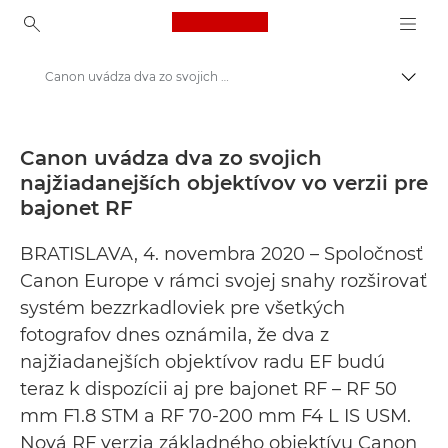
Canon Logo, back to ho
Canon uvádza dva zo svojich najžiadanejších objektívov vo verzii pre bajonet RF - Tlačové stredisko Canon
Prepn
Canon
Tlačové stredisko
Canon uvádza dva zo svojich
najžiadanejších objektívov vo verzii pre
Tlačové vyhlásenia – Tlačové stredisko Canon
bajonet RF
BRATISLAVA, 4. novembra 2020 – Spoločnosť
Canon Europe v rámci svojej snahy rozširovať
systém bezzrkadloviek pre všetkých
fotografov dnes oznámila, že dva z
najžiadanejších objektívov radu EF budú
teraz k dispozícii aj pre bajonet RF – RF 50
mm F1.8 STM a RF 70-200 mm F4 L IS USM.
Nová RF verzia základného objektívu Canon