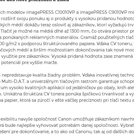
ch modelov imagePRESS C10010VP a imagePRESS C9010VP môž
 rozšíriť svoju ponuku aj o produkty s vysokou pridanou hodnot
ých médií dokážu teraz osloviť aj zákazníkov, ktorí vyžadujú trva
. Tlačiť je možné na médiá dlhé až 1300 mm, čo otvára priestor pr
tra ponúkaných reklamných materiálov. Gramáž použiteľných tla
00 g/m2 s podporou štruktúrovaného papiera. Vďaka CV toneru, 
tlačových médií a širším možnostiam dokončovania tak nové mo
 využitie pre zákazníkov. Vysoká pridaná hodnota zase znamená
 potenciál pre vyššie marže.
epredstavuje kvalita žiadny problém. Vďaka inovatívnej techno
b Multi-D.A.T. a univerzálnym tlačovým rastrom garantuje scho
um vysoko kvalitných aplikácií od jedálničkov po obaly, kníh al
Unikátna štruktúra CV tonera ponúka špičkovú trvanlivosť a vy
 papier, ktorá sa zúročí v ešte väčšej precíznosti pri tlači textu
exibilitu navyše spoločnosť Canon umožňuje zákazníkom navrhn
orá bude najlepšie vyhovovať potrebám danej spoločnosti. Vybrať
iešení pre dokončovanie, a to ako od Canonu, tak aj od ďalších d