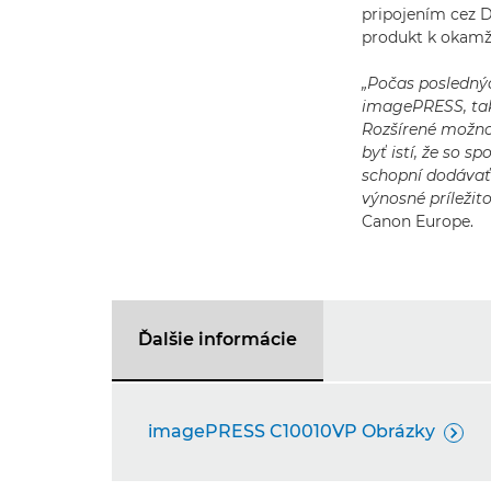
pripojením cez D
produkt k okamži
„Počas poslednýc
imagePRESS, tak
Rozšírené možno
byť istí, že so 
schopní dodávať
výnosné príležitos
Canon Europe.
Ďalšie informácie
imagePRESS C10010VP Obrázky
