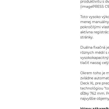
produktivitu s d
(imagePRESS C90
Toto vysoko výko
menej manuálnych
pokročilými vlas
aktívna registrác
stránky.
Duálna fixačná j
rôznych médií s 
vysokokapacitný 
tlačiť naozaj cel
Okrem toho je mo
zvládne automat
Deck XL pre pred
technológiou "t
dĺžky 762 mm. Pou
najvyššie objemy
Výzvy zákazníko