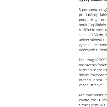
S pomocou nový
produkčnej tlače
podpore syntetick
odolné aplikácie
rozšírenie spek
siaha od 60 do 4
univerzálnosti 
vysoko kreatívne
tlačových riešení
Pre imagePRESS n
nastavenia farie
rozmanité spektr
dlhým formátom. 
prenosu obrazu na
každej stránke.
Pre maximálnu fl
konfiguráciu, kt
širokej ponuky r