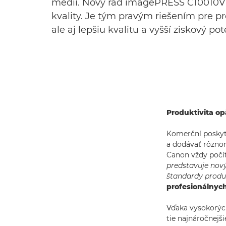
médií. Nový rad imagePRESS C10010VP 
kvality. Je tým pravým riešením pre pr
ale aj lepšiu kvalitu a vyšší ziskový pot
Produktivita op
Komerční poskyto
a dodávať rôznor
Canon vždy počí
predstavuje nový
štandardy produkt
profesionálnych
Vďaka vysokorých
tie najnáročnejš