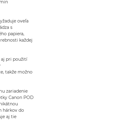
/min
vyžaduje oveľa
ádza s
ého papiera,
arebnosti každej
j pri použití
ý
če, takže možno
mu zariadenie
notky Canon POD
unikátnou
h hárkov do
e aj tie