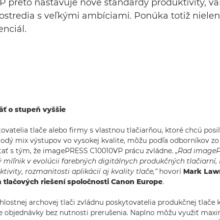
preto nastavuje nové štandardy produktivity, var
ostredia s veľkými ambíciami. Ponúka totiž nielen v
enciál.
äť o stupeň vyššie
vatelia tlače alebo firmy s vlastnou tlačiarňou, ktoré chcú posil
odý mix výstupov vo vysokej kvalite, môžu podľa odborníkov zo
tať s tým, že imagePRESS C10010VP prácu zvládne.
„Rad image
 míľnik v evolúcii farebných digitálnych produkčných tlačiarní,
ivity, rozmanitosti aplikácií aj kvality tlače,“
hovorí
Mark Lawn
 tlačových riešení spoločnosti Canon Europe
.
lostnej archovej tlači zvládnu poskytovatelia produkčnej tlače k
ie objednávky bez nutnosti prerušenia. Naplno môžu využiť max