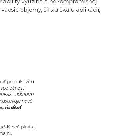
iability využitia a nekompromisnej
äčšie objemy, širšiu škálu aplikácií,
niť produktivitu
 spoločnosti
PRESS C10010VP
 nastavuje nové
, riaditeľ
aždý deň plniť aj
imálnu