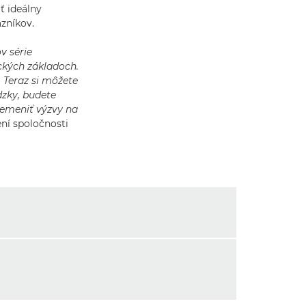
ť ideálny
zníkov.
v série
ckých základoch.
 Teraz si môžete
dzky, budete
emeniť výzvy na
ení spoločnosti