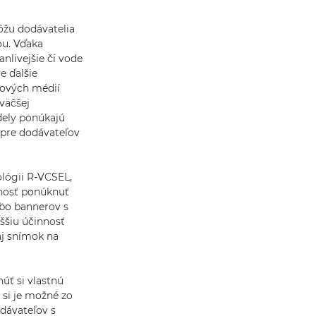
u dodávatelia
ou. Vďaka
nlivejšie či vode
e ďalšie
čových médií
väčšej
dely ponúkajú
 pre dodávateľov
lógii R-VCSEL,
pnosť ponúknuť
ebo bannerov s
ššiu účinnosť
 aj snímok na
úť si vlastnú
 si je možné zo
odávateľov s