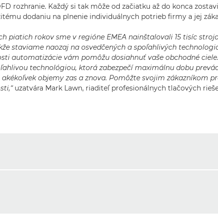
FD rozhranie. Každý si tak môže od začiatku až do konca zostavi
tému dodaniu na plnenie individuálnych potrieb firmy a jej záka
h piatich rokov sme v regióne EMEA nainštalovali 15 tisíc strojo
že staviame naozaj na osvedčených a spoľahlivých technologi
sti automatizácie vám pomôžu dosiahnuť vaše obchodné ciele.
spoľahlivou technológiou, ktorá zabezpečí maximálnu dobu prevá
 akékoľvek objemy zas a znova. Pomôžte svojim zákazníkom pr
ti,“
uzatvára Mark Lawn, riaditeľ profesionálnych tlačových rieš