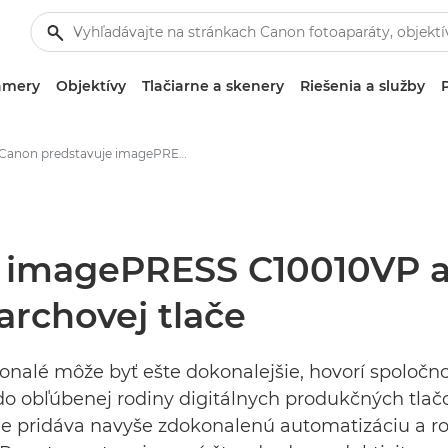
amery
Objektívy
Tlačiarne a skenery
Riešenia a služby
Canon predstavuje imagePRESS C10010VP a posúva štandardy farebnej digitálnej archovej tlače - Tlačové stredisko Canon
 imagePRESS C10010VP a
 archovej tlače
nalé môže byť ešte dokonalejšie, hovorí spoloč
o obľúbenej rodiny digitálnych produkčných tlačo
ale pridáva navyše zdokonalenú automatizáciu a ro