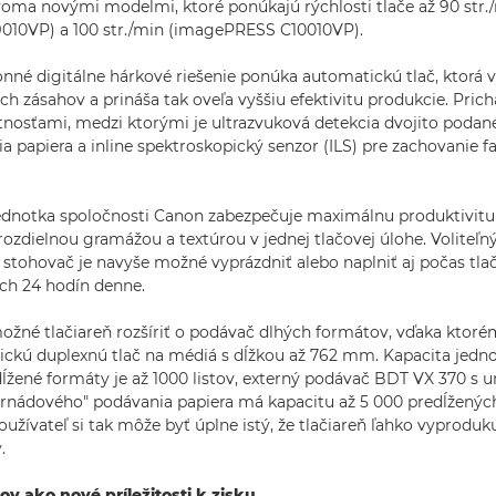
voma novými modelmi, ktoré ponúkajú rýchlosti tlače až 90 str.
10VP) a 100 str./min (imagePRESS C10010VP).
nné digitálne hárkové riešenie ponúka automatickú tlač, ktorá 
 zásahov a prináša tak oveľa vyššiu efektivitu produkcie. Prich
tnosťami, medzi ktorými je ultrazvuková detekcia dvojito podan
ia papiera a inline spektroskopický senzor (ILS) pre zachovanie f
ednotka spoločnosti Canon zabezpečuje maximálnu produktivitu a
rozdielnou gramážou a textúrou v jednej tlačovej úlohe. Voliteľn
stohovač je navyše možné vyprázdniť alebo naplniť aj počas tla
ých 24 hodín denne.
žné tlačiareň rozšíriť o podávač dlhých formátov, vďaka ktoré
ickú duplexnú tlač na médiá s dĺžkou až 762 mm. Kapacita jed
ĺžené formáty je až 1000 listov, externý podávač BDT VX 370 s 
ornádového" podávania papiera má kapacitu až 5 000 predĺženýc
žívateľ si tak môže byť úplne istý, že tlačiareň ľahko vyprodukuj
.
v ako nové príležitosti k zisku