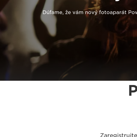
Dúfame, že vám nový fotoaparát Powe
P
Zaregistrujt