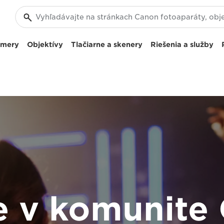
amery
Objektívy
Tlačiarne a skenery
Riešenia a služby
te v komunite