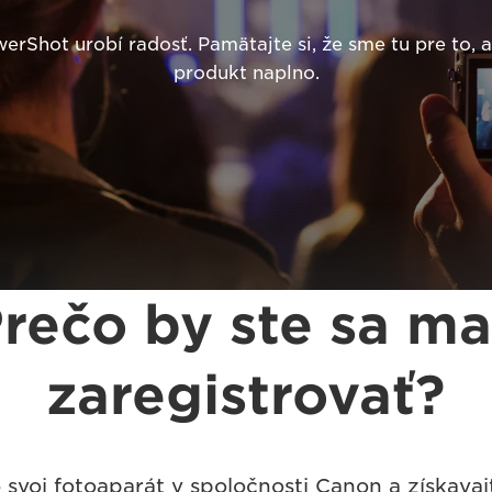
rShot urobí radosť. Pamätajte si, že sme tu pre to,
produkt naplno.
rečo by ste sa ma
zaregistrovať?
e svoj fotoaparát v spoločnosti Canon a získavaj