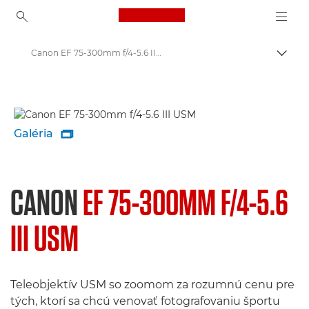
Canon Logo, back to ho
Canon EF 75-300mm f/4-5.6 III USM - Objektívy – objektívy pre kamery a fotoaparáty
Prepn
Canon
Objektívy Canon pre fotoaparáty
Galéria

CANON
EF 75-300MM F/4-5.6
III USM
Teleobjektív USM so zoomom za rozumnú cenu pre
tých, ktorí sa chcú venovať fotografovaniu športu