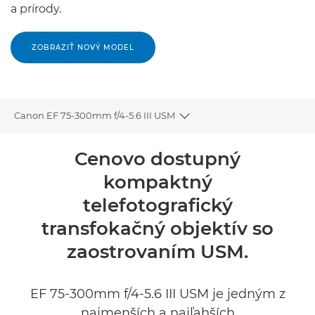
a prírody.
ZOBRAZIŤ NOVÝ MODEL
Canon EF 75-300mm f/4-5.6 III USM
Toggle breadcrumbs
Prehľad
Cenovo dostupný
kompaktný
Technické parametre
telefotografický
transfokačný objektív so
zaostrovaním USM.
EF 75-300mm f/4-5.6 III USM je jedným z
najmenších a najľahších