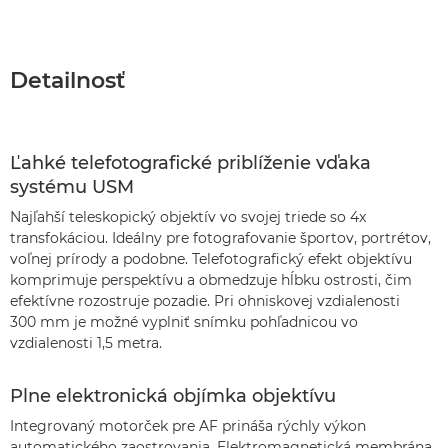
Detailnosť
Ľahké telefotografické priblíženie vďaka
systému USM
Najľahší teleskopický objektív vo svojej triede so 4x
transfokáciou. Ideálny pre fotografovanie športov, portrétov,
voľnej prírody a podobne. Telefotografický efekt objektívu
komprimuje perspektívu a obmedzuje hĺbku ostrosti, čim
efektívne rozostruje pozadie. Pri ohniskovej vzdialenosti
300 mm je možné vyplniť snímku pohľadnicou vo
vzdialenosti 1,5 metra.
Plne elektronická objímka objektívu
Integrovaný motorček pre AF prináša rýchly výkon
automatického zaostrovania. Elektromagnetická membrána