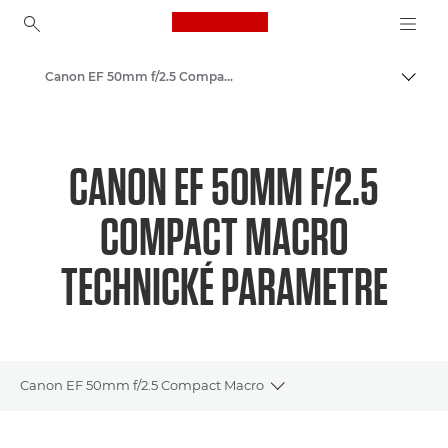
Canon Logo, back to ho
Canon EF 50mm f/2.5 Compact Macro - Objektívy – objektívy pre kamery a fotoaparáty
Prepn
Canon
Objektívy Canon pre fotoaparáty
CANON EF 50MM F/2.5
COMPACT MACRO
TECHNICKÉ PARAMETRE
Canon EF 50mm f/2.5 Compact Macro
Toggle breadcrumbs
Prehľad