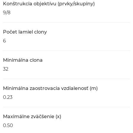
Konštrukcia objektívu (prvky/skupiny)
9/8
Počet lamiel clony
6
Minimálna clona
32
Minimálna zaostrovacia vzdialenosť (m)
0.23
Maximálne zväčšenie (x)
0.50