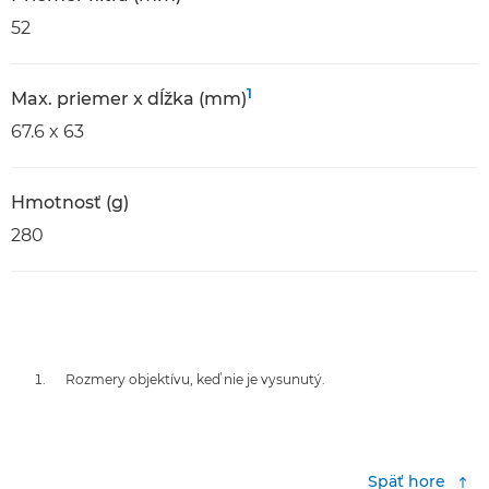
52
1
Max. priemer x dĺžka (mm)
67.6 x 63
Hmotnosť (g)
280
Rozmery objektívu, keď nie je vysunutý.
Späť hore