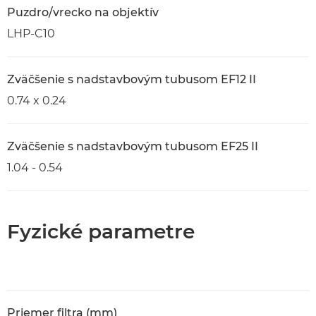
Puzdro/vrecko na objektív
LHP-C10
Zväčšenie s nadstavbovým tubusom EF12 II
0.74 x 0.24
Zväčšenie s nadstavbovým tubusom EF25 II
1.04 - 0.54
Fyzické parametre
Priemer filtra (mm)