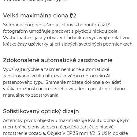
Veľká maximálna clona f/2
Snímanie pomocou širokej clony s hodnotou až f/2
fotografom umožňuje pracovať s plytkou hĺbkou poľa.
Vychutnajte si jasný obraz v hľadáčiku a využívajte relatívne
krátke časy uzávierky aj pri slabých svetelných podmienkach.
Zdokonalené automatické zaostrovanie
Využívajte rýchle a takmer nehlučné automatické
zaostrovanie vďaka ultrazvukovému motorčeku AF
prstencového typu. Snímanie môžete dokonale ovládať
vďaka možnosti nepretržitého vyradenia prostredníctvom
manuálneho zaostrovania.
Sofistikovaný optický dizajn
Asférický prvok objektívu maximalizuje kvalitu obrazu, kým
membrána clony so osem čepieľoki zaručuje hladké
rozostrenie pozadia. Objektív EF 35 mm f/2 IS USM dokáže