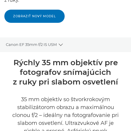
z ruky.
ZOBRAZIŤ NOVÝ MODEL
Canon EF 35mm f/2 IS USM
Toggle breadcrumbs
Prehľad
Rýchly 35 mm objektív pre
fotografov snímajúcich
Technické parametre
z ruky pri slabom osvetlení
35 mm objektív so štvorkrokovým
stabilizátorom obrazu a maximálnou
clonou f/2 – ideálny na fotografovanie pri
slabom osvetlení. Ultrazvukové AF je