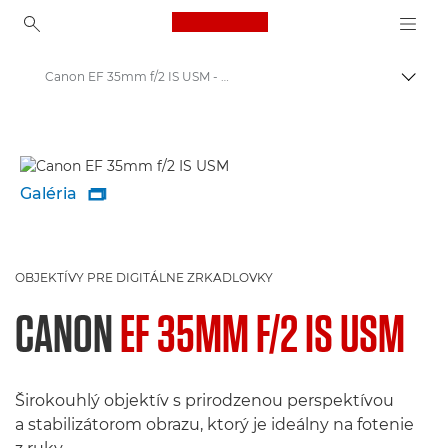
Canon Logo, back to ho
Canon EF 35mm f/2 IS USM - Objektívy – objektívy pre kamery a fotoaparáty
Prepn
Canon
Objektívy Canon pre fotoaparáty
Galéria

OBJEKTÍVY PRE DIGITÁLNE ZRKADLOVKY
CANON
EF 35MM F/2 IS USM
Širokouhlý objektív s prirodzenou perspektívou
a stabilizátorom obrazu, ktorý je ideálny na fotenie