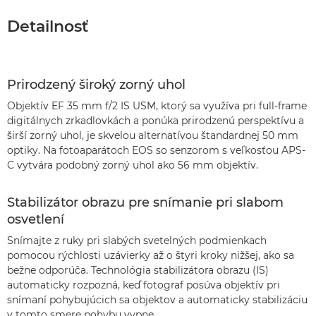
Detailnosť
Prirodzený široký zorný uhol
Objektív EF 35 mm f/2 IS USM, ktorý sa využíva pri full-frame
digitálnych zrkadlovkách a ponúka prirodzenú perspektívu a
širší zorný uhol, je skvelou alternatívou štandardnej 50 mm
optiky. Na fotoaparátoch EOS so senzorom s veľkosťou APS-
C vytvára podobný zorný uhol ako 56 mm objektív.
Stabilizátor obrazu pre snímanie pri slabom
osvetlení
Snímajte z ruky pri slabých svetelných podmienkach
pomocou rýchlosti uzávierky až o štyri kroky nižšej, ako sa
bežne odporúča. Technológia stabilizátora obrazu (IS)
automaticky rozpozná, keď fotograf posúva objektív pri
snímaní pohybujúcich sa objektov a automaticky stabilizáciu
v tomto smere pohybu vypne.