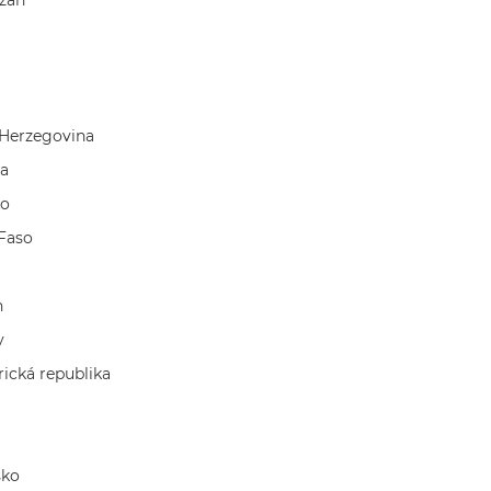
žan
 Herzegovina
a
ko
Faso
n
y
rická republika
sko