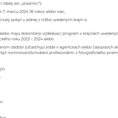
 (ďalej len „účastníci“):
 7. marcu 2024 18 rokov alebo viac,
rvalý pobyt v jednej z nižšie uvedených krajín a
i alebo majú dokončený vzdelávací program v krajinách uvedenýc
kého roku 2023 – 2024 alebo
danom období zúčastňujú stáže v agentúrach alebo časopisoch a
 byť nominovaní/schválení profesionálmi z fotografického priem
ín:
o
ko