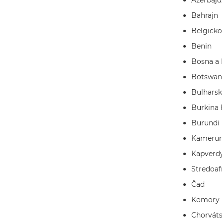
Azerbajd
Bahrajn
Belgicko
Benin
Bosna a
Botswan
Bulhars
Burkina 
Burundi
Kameru
Kapverd
Stredoaf
Čad
Komory
Chorvát