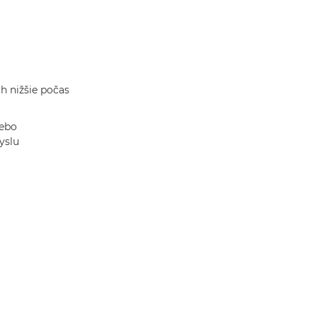
h nižšie počas
lebo
yslu