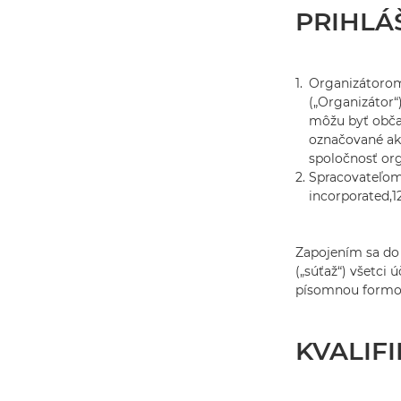
PRIHLÁ
1.
Organizátorom
(„Organizátor“
môžu byť obča
označované ako
spoločnosť org
2.
Spracovateľom 
incorporated,1
Zapojením sa do
(„súťaž“) všetci
písomnou formo
KVALIFI