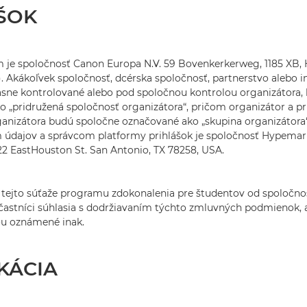
ŠOK
 je spoločnosť Canon Europa N.V. 59 Bovenkerkerweg, 1185 XB,
). Akákoľvek spoločnosť, dcérska spoločnosť, partnerstvo alebo in
sne kontrolované alebo pod spoločnou kontrolou organizátora, 
 „pridružená spoločnosť organizátora“, pričom organizátor a p
anizátora budú spoločne označované ako „skupina organizátora“
údajov a správcom platformy prihlášok je spoločnosť Hypemarks
22 EastHouston St. San Antonio, TX 78258, USA.
 tejto súťaže programu zdokonalenia pre študentov od spoločno
 účastníci súhlasia s dodržiavaním týchto zmluvných podmienok, 
u oznámené inak.
KÁCIA