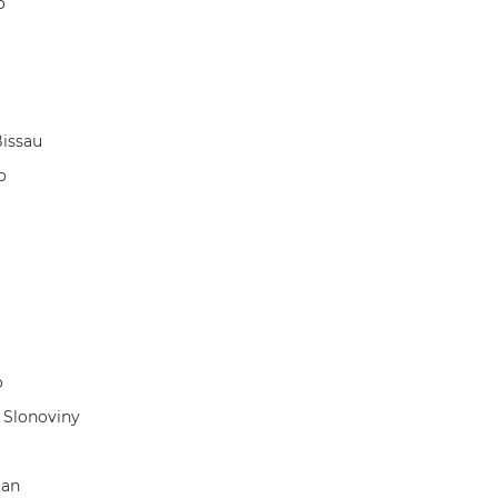
o
issau
o
o
 Slonoviny
tan