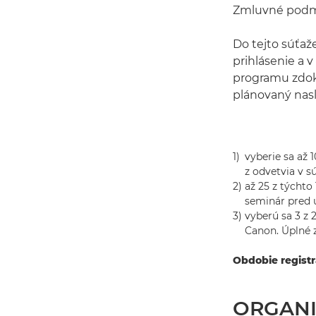
Zmluvné pod
Do tejto súťaž
prihlásenie a 
programu zdok
plánovaný nas
1)
vyberie sa až
z odvetvia v s
2)
až 25 z týchto
seminár pred ú
3)
vyberú sa 3 z 
Canon. Úplné 
Obdobie registr
ORGANI