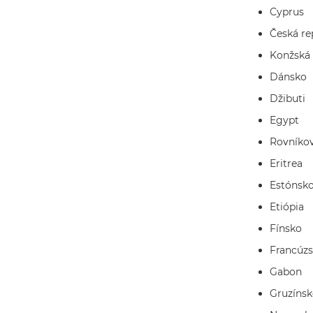
Cyprus
Česká re
Konžská 
Dánsko
Džibuti
Egypt
Rovníko
Eritrea
Estónsk
Etiópia
Fínsko
Francúz
Gabon
Gruzíns