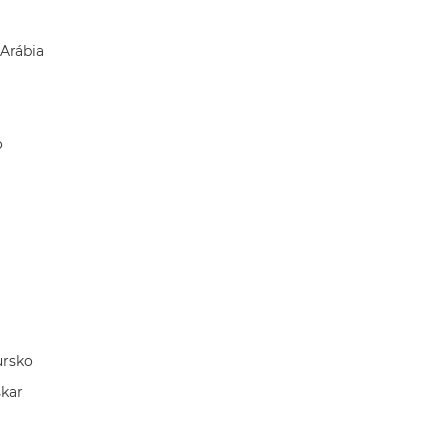
Arábia
o
rsko
kar