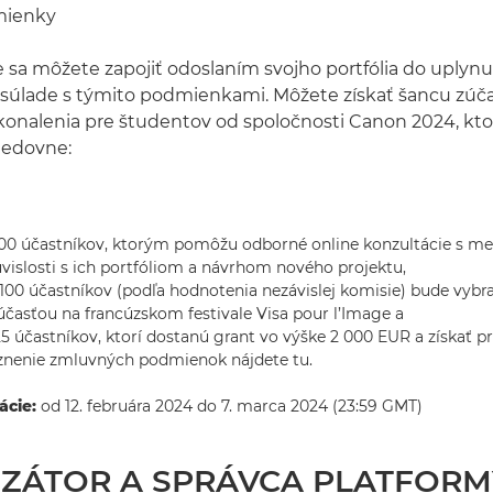
mienky
e sa môžete zapojiť odoslaním svojho portfólia do uplynu
v súlade s týmito podmienkami. Môžete získať šancu zúča
onalenia pre študentov od spoločnosti Canon 2024, ktor
ledovne:
 100 účastníkov, ktorým pomôžu odborné online konzultácie s m
úvislosti s ich portfóliom a návrhom nového projektu,
 100 účastníkov (podľa hodnotenia nezávislej komisie) bude vyb
časťou na francúzskom festivale Visa pour l’Image a
25 účastníkov, ktorí dostanú grant vo výške 2 000 EUR a získať 
znenie zmluvných podmienok nájdete tu.
ácie:
od 12. februára 2024 do 7. marca 2024 (23:59 GMT)
ZÁTOR A SPRÁVCA PLATFORM