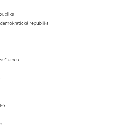
publika
demokratická republika
vá Guinea
o
sko
ko