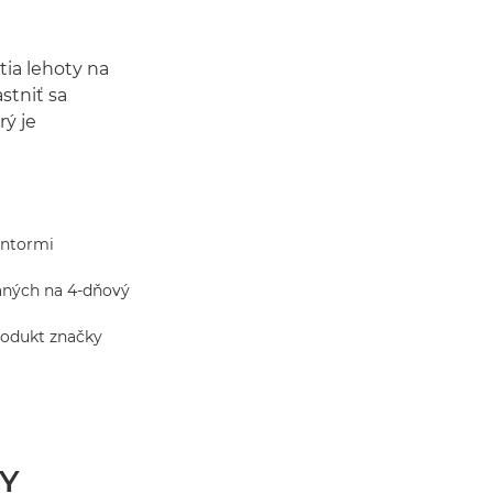
tia lehoty na
stniť sa
ý je
entormi
raných na 4-dňový
produkt značky
Y