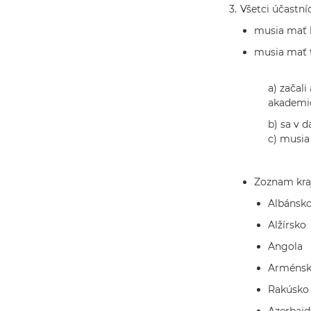
3.
Všetci účastníci
musia mať k
musia mať t
a) začal
akademic
b) sa v 
c) musia
Zoznam kraj
Albánsk
Alžírsko
Angola
Arméns
Rakúsko