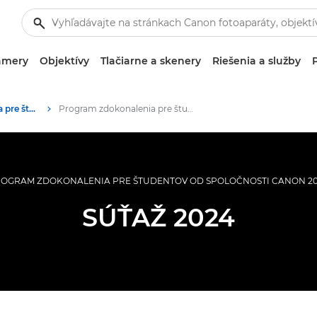
amery
Objektívy
Tlačiarne a skenery
Riešenia a služby
Program zdokonalenia pre študentov
Program zdokonalenia pre študentov – zmluvné podmienky
OGRAM ZDOKONALENIA PRE ŠTUDENTOV OD SPOLOČNOSTI CANON 2
SÚŤAŽ 2024