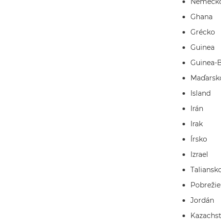
Nemeck
Ghana
Grécko
Guinea
Guinea-B
Maďarsk
Island
Irán
Irak
Írsko
Izrael
Taliansk
Pobrežie
Jordán
Kazachs