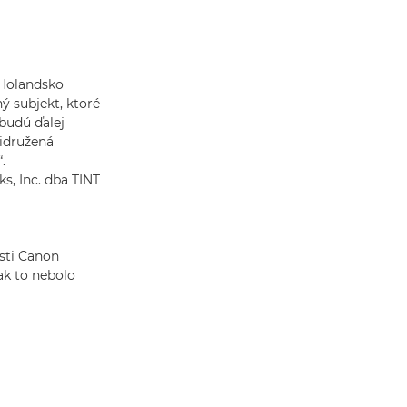
 Holandsko
ý subjekt, ktoré
budú ďalej
ridružená
.
, Inc. dba TINT
sti Canon
ak to nebolo