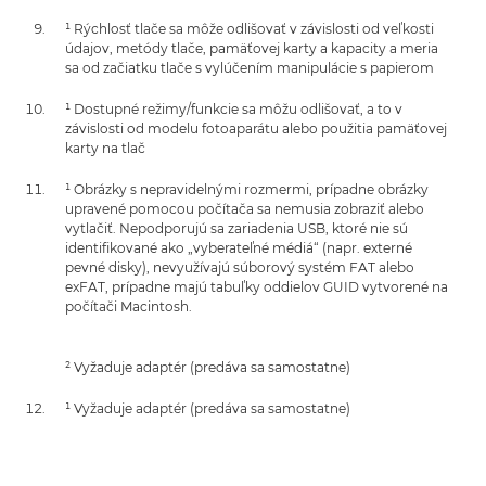
¹ Rýchlosť tlače sa môže odlišovať v závislosti od veľkosti
údajov, metódy tlače, pamäťovej karty a kapacity a meria
sa od začiatku tlače s vylúčením manipulácie s papierom
¹ Dostupné režimy/funkcie sa môžu odlišovať, a to v
závislosti od modelu fotoaparátu alebo použitia pamäťovej
karty na tlač
¹ Obrázky s nepravidelnými rozmermi, prípadne obrázky
upravené pomocou počítača sa nemusia zobraziť alebo
vytlačiť. Nepodporujú sa zariadenia USB, ktoré nie sú
identifikované ako „vyberateľné médiá“ (napr. externé
pevné disky), nevyužívajú súborový systém FAT alebo
exFAT, prípadne majú tabuľky oddielov GUID vytvorené na
počítači Macintosh.
² Vyžaduje adaptér (predáva sa samostatne)
¹ Vyžaduje adaptér (predáva sa samostatne)