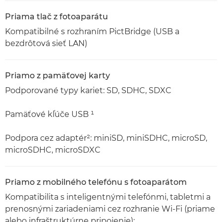
Priama tlač z fotoaparátu
Kompatibilné s rozhraním PictBridge (USB a
bezdrôtová sieť LAN)
Priamo z pamäťovej karty
Podporované typy kariet: SD, SDHC, SDXC
Pamäťové kľúče USB ¹
Podpora cez adaptér²: miniSD, miniSDHC, microSD,
microSDHC, microSDXC
Priamo z mobilného telefónu s fotoaparátom
Kompatibilita s inteligentnými telefónmi, tabletmi a
prenosnými zariadeniami cez rozhranie Wi-Fi (priame
alebo infraštruktúrne pripojenie):