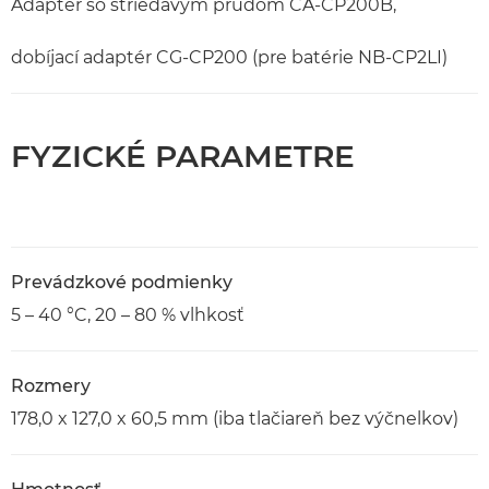
Adaptér so striedavým prúdom CA-CP200B,
dobíjací adaptér CG-CP200 (pre batérie NB-CP2LI)
FYZICKÉ PARAMETRE
Prevádzkové podmienky
5 – 40 °C, 20 – 80 % vlhkosť
Rozmery
178,0 x 127,0 x 60,5 mm (iba tlačiareň bez výčnelkov)