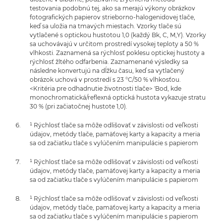
testovania podobnú tej, ako sa merajú výkony obrázkov
fotografických papierov strieborno-halogenidovej tlače,
keď sa uložia na tmavých miestach. Vzorky tlače sú
vytlačené s optickou hustotou 1,0 (každý Bk, C, M,Y). Vzorky
sa uchovávajú v určitom prostredí vysokej teploty a 50 %
vlhkosti. Zaznamená sa rýchlosť poklesu optickej hustoty a
rýchlosť žltého odfarbenia. Zaznamenané výsledky sa
následne konvertujú na dĺžku času, keď sa vytlačený
obrázok uchová v prostredí s 23 °C/50 % vlhkosťou.
<Kritéria pre odhadnutie životnosti tlače> 'Bod, kde
monochromatická/reflexná optická hustota vykazuje stratu
30 % (pri začiatočnej hustote 1,0).
¹ Rýchlosť tlače sa môže odlišovať v závislosti od veľkosti
údajov, metódy tlače, pamäťovej karty a kapacity a meria
sa od začiatku tlače s vylúčením manipulácie s papierom
¹ Rýchlosť tlače sa môže odlišovať v závislosti od veľkosti
údajov, metódy tlače, pamäťovej karty a kapacity a meria
sa od začiatku tlače s vylúčením manipulácie s papierom
¹ Rýchlosť tlače sa môže odlišovať v závislosti od veľkosti
údajov, metódy tlače, pamäťovej karty a kapacity a meria
sa od začiatku tlače s vylúčením manipulácie s papierom