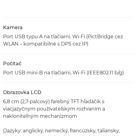
Kamera
Port USB typu A na tlačiarni, Wi-Fi (PictBridge cez
WLAN – kompatibilné s DPS cez IP)
Počítač
Port USB mini-B na tlačiarni, Wi-Fi (IEEE802.11 b/g)
Obrazovka LCD
6,8 cm (2,7-palcový) farebný TFT hľadáčik s
viacjazyčným používateľským rozhraním a
nakloniteľným mechanizmom
(Jazyky: anglický, nemecký, francúzsky, taliansky,