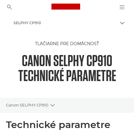
Canon Logo, back to ho
SELPHY CP910
Prepn
Canon
TLAČIARNE PRE DOMÁCNOSŤ
CANON SELPHY CP910
TECHNICKÉ PARAMETRE
Canon SELPHY CP910
Toggle breadcrumbs
Prehľad
Technické parametre