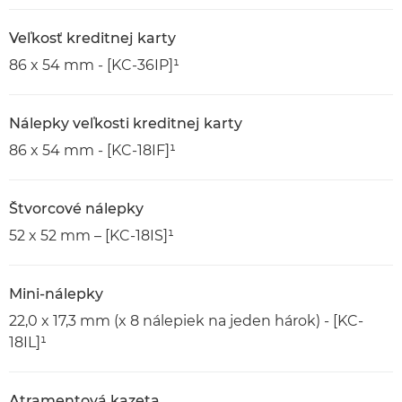
Veľkosť kreditnej karty
86 x 54 mm - [KC-36IP]¹
Nálepky veľkosti kreditnej karty
86 x 54 mm - [KC-18IF]¹
Štvorcové nálepky
52 x 52 mm – [KC-18IS]¹
Mini-nálepky
22,0 x 17,3 mm (x 8 nálepiek na jeden hárok) - [KC-
18IL]¹
Atramentová kazeta