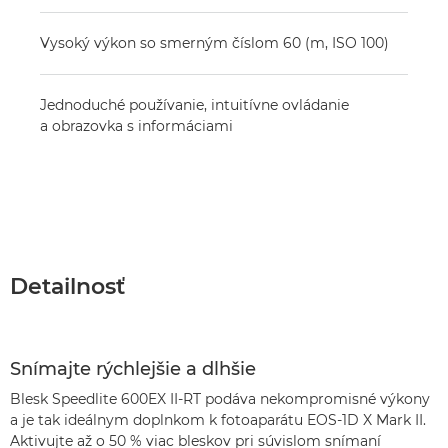
Vysoký výkon so smerným číslom 60 (m, ISO 100)
Jednoduché používanie, intuitívne ovládanie
a obrazovka s informáciami
Detailnosť
Snímajte rýchlejšie a dlhšie
Blesk Speedlite 600EX II-RT podáva nekompromisné výkony
a je tak ideálnym doplnkom k fotoaparátu EOS-1D X Mark II.
Aktivujte až o 50 % viac bleskov pri súvislom snímaní