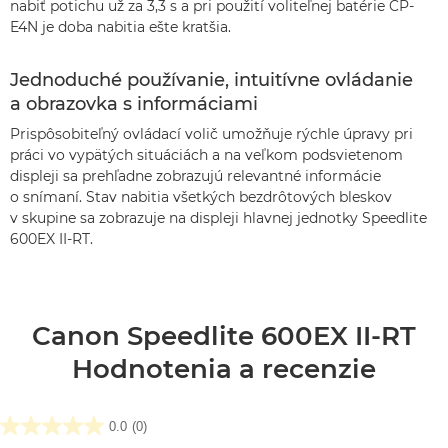
nabiť potichu už za 3,3 s a pri použití voliteľnej batérie CP-
E4N je doba nabitia ešte kratšia.
Jednoduché používanie, intuitívne ovládanie
a obrazovka s informáciami
Prispôsobiteľný ovládací volič umožňuje rýchle úpravy pri
práci vo vypätých situáciách a na veľkom podsvietenom
displeji sa prehľadne zobrazujú relevantné informácie
o snímaní. Stav nabitia všetkých bezdrôtových bleskov
v skupine sa zobrazuje na displeji hlavnej jednotky Speedlite
600EX II-RT.
Canon Speedlite 600EX II-RT
Hodnotenia a recenzie
0.0
(0)
0.0