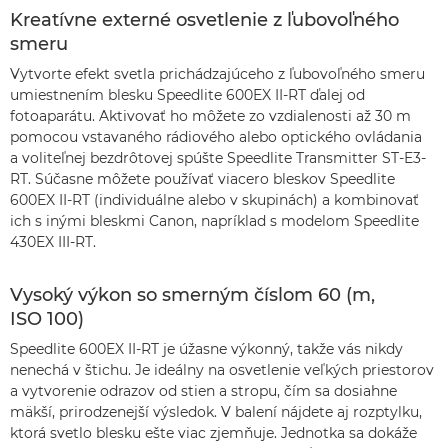
Kreatívne externé osvetlenie z ľubovoľného
smeru
Vytvorte efekt svetla prichádzajúceho z ľubovoľného smeru
umiestnením blesku Speedlite 600EX II-RT ďalej od
fotoaparátu. Aktivovať ho môžete zo vzdialenosti až 30 m
pomocou vstavaného rádiového alebo optického ovládania
a voliteľnej bezdrôtovej spúšte Speedlite Transmitter ST-E3-
RT. Súčasne môžete používať viacero bleskov Speedlite
600EX II-RT (individuálne alebo v skupinách) a kombinovať
ich s inými bleskmi Canon, napríklad s modelom Speedlite
430EX III-RT.
Vysoký výkon so smerným číslom 60 (m,
ISO 100)
Speedlite 600EX II-RT je úžasne výkonný, takže vás nikdy
nenechá v štichu. Je ideálny na osvetlenie veľkých priestorov
a vytvorenie odrazov od stien a stropu, čím sa dosiahne
mäkší, prirodzenejší výsledok. V balení nájdete aj rozptylku,
ktorá svetlo blesku ešte viac zjemňuje. Jednotka sa dokáže