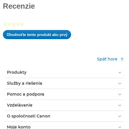
z
Recenzie
5
hviezdičiek.
★★★★★
Žiadna
Ohodnoťte tento produkt ako prvý
hodnota
.
hodnotenia
Takto
otvoríte
modálne
Späť hore
dialógové
okno.
Produkty
Služby a riešenia
Pomoc a podpora
Vzdelávanie
O spoločnosti Canon
Moje konto