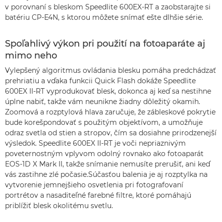
v porovnaní s bleskom Speedlite 600EX-RT a zaobstarajte si
batériu CP-E4N, s ktorou môžete snímať ešte dlhšie série.
Spoľahlivý výkon pri použití na fotoaparáte aj
mimo neho
Vylepšený algoritmus ovládania blesku pomáha predchádzať
prehriatiu a vďaka funkcii Quick Flash dokáže Speedlite
600EX II-RT vyprodukovať blesk, dokonca aj keď sa nestihne
úplne nabiť, takže vám neunikne žiadny dôležitý okamih.
Zoomová a rozptylová hlava zaručuje, že zábleskové pokrytie
bude korešpondovať s použitým objektívom, a umožňuje
odraz svetla od stien a stropov, čím sa dosiahne prirodzenejší
výsledok. Speedlite 600EX II-RT je voči nepriaznivým
poveternostným vplyvom odolný rovnako ako fotoaparát
EOS-1D X Mark II, takže snímanie nemusíte prerušiť, ani keď
vás zastihne zlé počasie.Súčasťou balenia je aj rozptylka na
vytvorenie jemnejšieho osvetlenia pri fotografovaní
portrétov a nasaditeľné farebné filtre, ktoré pomáhajú
priblížiť blesk okolitému svetlu.