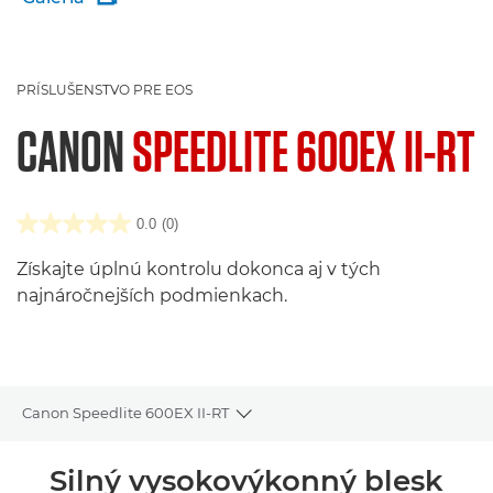
PRÍSLUŠENSTVO PRE EOS
CANON
SPEEDLITE 600EX II-RT
0.0
(0)
Získajte úplnú kontrolu dokonca aj v tých
najnáročnejších podmienkach.
Canon Speedlite 600EX II-RT
Toggle breadcrumbs
Prehľad
Silný vysokovýkonný blesk