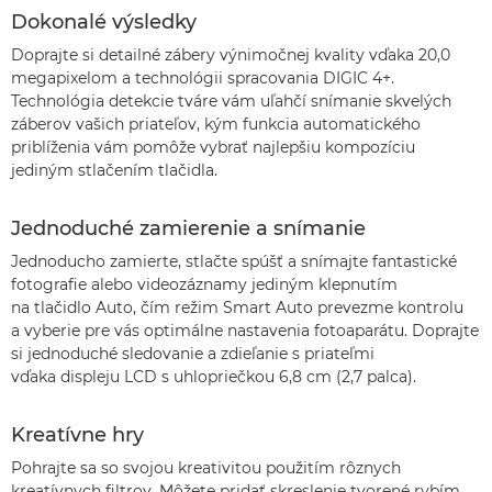
Dokonalé výsledky
Doprajte si detailné zábery výnimočnej kvality vďaka 20,0
megapixelom a technológii spracovania DIGIC 4+.
Technológia detekcie tváre vám uľahčí snímanie skvelých
záberov vašich priateľov, kým funkcia automatického
priblíženia vám pomôže vybrať najlepšiu kompozíciu
jediným stlačením tlačidla.
Jednoduché zamierenie a snímanie
Jednoducho zamierte, stlačte spúšť a snímajte fantastické
fotografie alebo videozáznamy jediným klepnutím
na tlačidlo Auto, čím režim Smart Auto prevezme kontrolu
a vyberie pre vás optimálne nastavenia fotoaparátu. Doprajte
si jednoduché sledovanie a zdieľanie s priateľmi
vďaka displeju LCD s uhlopriečkou 6,8 cm (2,7 palca).
Kreatívne hry
Pohrajte sa so svojou kreativitou použitím rôznych
kreatívnych filtrov. Môžete pridať skreslenie tvorené rybím