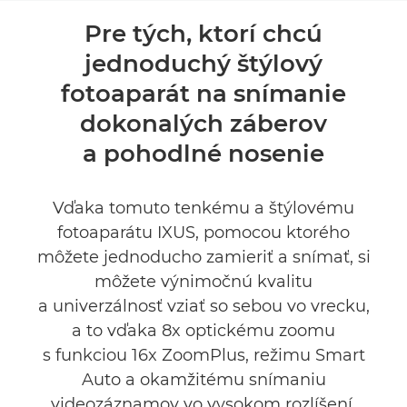
Prehľad
Pre tých, ktorí chcú
jednoduchý štýlový
Technické parametre
fotoaparát na snímanie
Recenzie
dokonalých záberov
a pohodlné nosenie
Vďaka tomuto tenkému a štýlovému
fotoaparátu IXUS, pomocou ktorého
môžete jednoducho zamieriť a snímať, si
môžete výnimočnú kvalitu
a univerzálnosť vziať so sebou vo vrecku,
a to vďaka 8x optickému zoomu
s funkciou 16x ZoomPlus, režimu Smart
Auto a okamžitému snímaniu
videozáznamov vo vysokom rozlíšení.