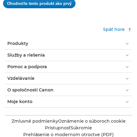
Ohodnoťte tento produkt ako prvý
hodnota
.
hodnotenia
Takto
otvoríte
modálne
Späť hore
dialógové
okno.
Produkty
Služby a riešenia
Pomoc a podpora
Vzdelávanie
O spoločnosti Canon
Moje konto
Zmluvné podmienky
Oznámenie o súboroch cookie
Prístupnosť
Súkromie
Prehlásenie o modernom otroctve (PDF)