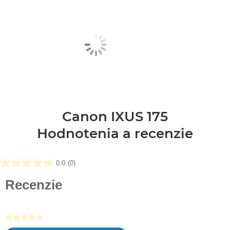
Canon IXUS 175
Hodnotenia a recenzie
0.0
(0)
0.0
z
Recenzie
5
hviezdičiek.
★★★★★
Žiadna