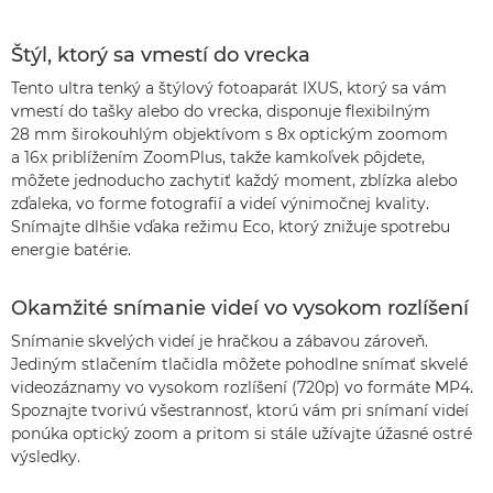
Štýl, ktorý sa vmestí do vrecka
Tento ultra tenký a štýlový fotoaparát IXUS, ktorý sa vám
vmestí do tašky alebo do vrecka, disponuje flexibilným
28 mm širokouhlým objektívom s 8x optickým zoomom
a 16x priblížením ZoomPlus, takže kamkoľvek pôjdete,
môžete jednoducho zachytiť každý moment, zblízka alebo
zďaleka, vo forme fotografií a videí výnimočnej kvality.
Snímajte dlhšie vďaka režimu Eco, ktorý znižuje spotrebu
energie batérie.
Okamžité snímanie videí vo vysokom rozlíšení
Snímanie skvelých videí je hračkou a zábavou zároveň.
Jediným stlačením tlačidla môžete pohodlne snímať skvelé
videozáznamy vo vysokom rozlíšení (720p) vo formáte MP4.
Spoznajte tvorivú všestrannosť, ktorú vám pri snímaní videí
ponúka optický zoom a pritom si stále užívajte úžasné ostré
výsledky.