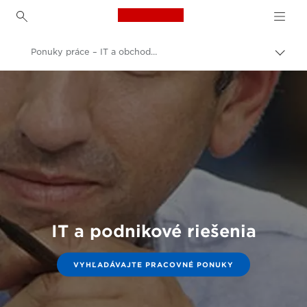
Canon Logo, back to h
Ponuky práce – IT a obchodné poradenstvo
Prep
omrv
Canon
navig
Práca a kariéra v spoločnosti Canon
IT a podnikové riešenia
VYHĽADÁVAJTE PRACOVNÉ PONUKY