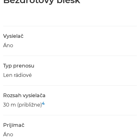
Bezdrôtový blesk
Vysielač
Áno
Typ prenosu
Len rádiové
Rozsah vysielača
4
30 m (približne)
Prijímač
Áno