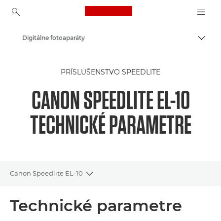
Canon Logo, back to ho
Digitálne fotoaparáty
Prepn
Canon
PRÍSLUŠENSTVO SPEEDLITE
CANON SPEEDLITE EL-10
TECHNICKÉ PARAMETRE
Canon Speedlite EL-10
Toggle breadcrumbs
Prehľad
Technické parametre