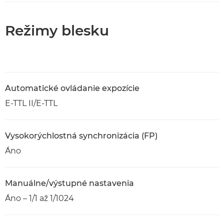
Režimy blesku
Automatické ovládanie expozície
E-TTL II/E-TTL
Vysokorýchlostná synchronizácia (FP)
Áno
Manuálne/výstupné nastavenia
Áno – 1/1 až 1/1024