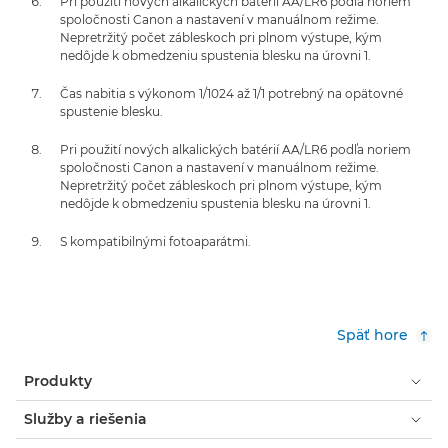
Pri použití nových alkalických batérií AA/LR6 podľa noriem
spoločnosti Canon a nastavení v manuálnom režime.
Nepretržitý počet zábleskoch pri plnom výstupe, kým
nedôjde k obmedzeniu spustenia blesku na úrovni 1.
Čas nabitia s výkonom 1/1024 až 1/1 potrebný na opätovné
spustenie blesku.
Pri použití nových alkalických batérií AA/LR6 podľa noriem
spoločnosti Canon a nastavení v manuálnom režime.
Nepretržitý počet zábleskoch pri plnom výstupe, kým
nedôjde k obmedzeniu spustenia blesku na úrovni 1.
S kompatibilnými fotoaparátmi.
Späť hore
Produkty
Služby a riešenia