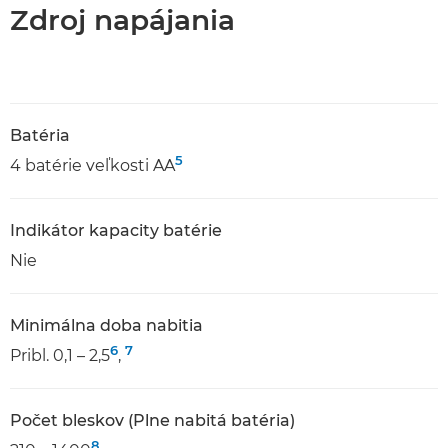
Zdroj napájania
Batéria
5
4 batérie veľkosti AA
Indikátor kapacity batérie
Nie
Minimálna doba nabitia
6
7
Pribl. 0,1 – 2,5
,
Počet bleskov (Plne nabitá batéria)
8