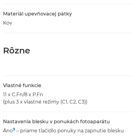
Materiál upevňovacej pätky
Kov
Rôzne
Vlastné funkcie
11 x C.Fn/8 x P.Fn
(plus 3 x vlastné režimy (C1, C2, C3))
Nastavenia blesku v ponukách fotoaparátu
9
Áno
– priame tlačidlo ponuky na zapnutie blesku