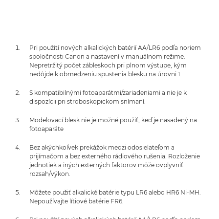
Pri použití nových alkalických batérií AA/LR6 podľa noriem
spoločnosti Canon a nastavení v manuálnom režime.
Nepretržitý počet zábleskoch pri plnom výstupe, kým
nedôjde k obmedzeniu spustenia blesku na úrovni 1.
S kompatibilnými fotoaparátmi/zariadeniami a nie je k
dispozícii pri stroboskopickom snímaní.
Modelovací blesk nie je možné použiť, keď je nasadený na
fotoaparáte
Bez akýchkoľvek prekážok medzi odosielateľom a
prijímačom a bez externého rádiového rušenia. Rozloženie
jednotiek a iných externých faktorov môže ovplyvniť
rozsah/výkon.
Môžete použiť alkalické batérie typu LR6 alebo HR6 Ni-MH.
Nepoužívajte lítiové batérie FR6.