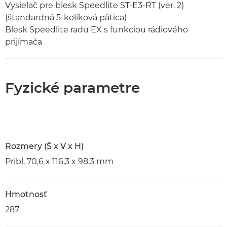
Vysielač pre blesk Speedlite ST-E3-RT (ver. 2)
(štandardná 5-kolíková pätica)
Blesk Speedlite radu EX s funkciou rádiového
prijímača
Fyzické parametre
Rozmery (Š x V x H)
Pribl. 70,6 x 116,3 x 98,3 mm
Hmotnosť
287