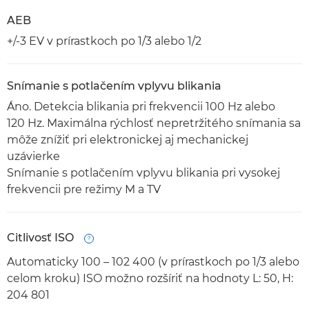
AEB
+/-3 EV v prírastkoch po 1/3 alebo 1/2
Snímanie s potlačením vplyvu blikania
Áno. Detekcia blikania pri frekvencii 100 Hz alebo
120 Hz. Maximálna rýchlosť nepretržitého snímania sa
môže znížiť pri elektronickej aj mechanickej
uzávierke
Snímanie s potlačením vplyvu blikania pri vysokej
frekvencii pre režimy M a TV
Citlivosť ISO
Open
Automaticky 100 – 102 400 (v prírastkoch po 1/3 alebo
celom kroku) ISO možno rozšíriť na hodnoty L: 50, H:
204 801