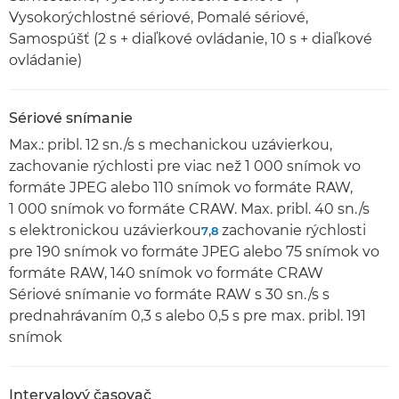
Vysokorýchlostné sériové, Pomalé sériové,
Samospúšť (2 s + diaľkové ovládanie, 10 s + diaľkové
ovládanie)
Sériové snímanie
Max.: pribl. 12 sn./s s mechanickou uzávierkou,
zachovanie rýchlosti pre viac než 1 000 snímok vo
formáte JPEG alebo 110 snímok vo formáte RAW,
1 000 snímok vo formáte CRAW. Max. pribl. 40 sn./s
s elektronickou uzávierkou
,
zachovanie rýchlosti
7
8
pre 190 snímok vo formáte JPEG alebo 75 snímok vo
formáte RAW, 140 snímok vo formáte CRAW
Sériové snímanie vo formáte RAW s 30 sn./s s
prednahrávaním 0,3 s alebo 0,5 s pre max. pribl. 191
snímok
Intervalový časovač