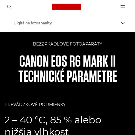
Canon Logo, back to ho
Digitálne fotoaparáty
Prepn
Canon
BEZZRKADLOVÉ FOTOAPARÁTY
CANON EOS R6 MARK II
TECHNICKÉ PARAMETRE
PREVÁDZKOVÉ PODMIENKY
2 – 40 °C, 85 % alebo
nižšia vlhkosť