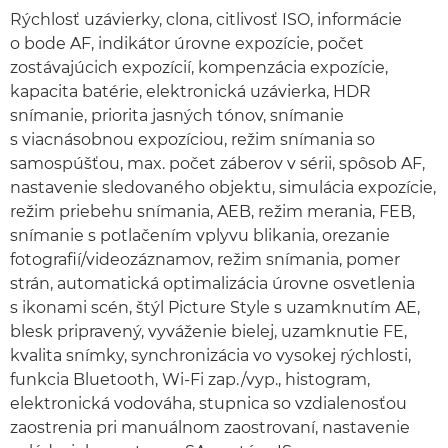
Rýchlosť uzávierky, clona, citlivosť ISO, informácie
o bode AF, indikátor úrovne expozície, počet
zostávajúcich expozícií, kompenzácia expozície,
kapacita batérie, elektronická uzávierka, HDR
snímanie, priorita jasných tónov, snímanie
s viacnásobnou expozíciou, režim snímania so
samospúšťou, max. počet záberov v sérii, spôsob AF,
nastavenie sledovaného objektu, simulácia expozície,
režim priebehu snímania, AEB, režim merania, FEB,
snímanie s potlačením vplyvu blikania, orezanie
fotografií/videozáznamov, režim snímania, pomer
strán, automatická optimalizácia úrovne osvetlenia
s ikonami scén, štýl Picture Style s uzamknutím AE,
blesk pripravený, vyváženie bielej, uzamknutie FE,
kvalita snímky, synchronizácia vo vysokej rýchlosti,
funkcia Bluetooth, Wi-Fi zap./vyp., histogram,
elektronická vodováha, stupnica so vzdialenosťou
zaostrenia pri manuálnom zaostrovaní, nastavenie