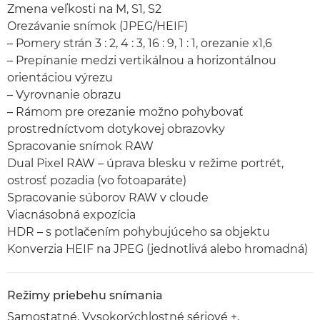
Zmena veľkosti na M, S1, S2
Orezávanie snímok (JPEG/HEIF)
– Pomery strán 3 : 2, 4 : 3, 16 : 9, 1 : 1, orezanie x1,6
– Prepínanie medzi vertikálnou a horizontálnou
orientáciou výrezu
– Vyrovnanie obrazu
– Rámom pre orezanie možno pohybovať
prostredníctvom dotykovej obrazovky
Spracovanie snímok RAW
Dual Pixel RAW – úprava blesku v režime portrét,
ostrosť pozadia (vo fotoaparáte)
Spracovanie súborov RAW v cloude
Viacnásobná expozícia
HDR – s potlačením pohybujúceho sa objektu
Konverzia HEIF na JPEG (jednotlivá alebo hromadná)
Režimy priebehu snímania
Samostatné, Vysokorýchlostné sériové +,