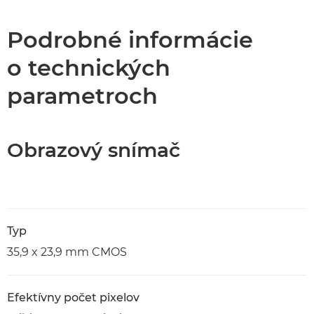
Technické parametre
Podrobné informácie
o technických
Podpora
parametroch
Obrazový snímač
Typ
35,9 x 23,9 mm CMOS
Efektívny počet pixelov