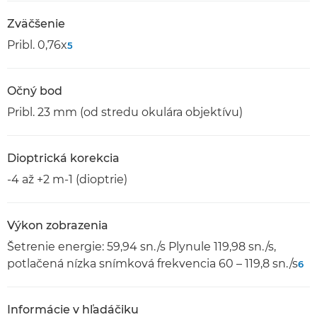
Zväčšenie
Pribl. 0,76x
5
Očný bod
Pribl. 23 mm (od stredu okulára objektívu)
Dioptrická korekcia
-4 až +2 m-1 (dioptrie)
Výkon zobrazenia
Šetrenie energie: 59,94 sn./s Plynule 119,98 sn./s,
potlačená nízka snímková frekvencia 60 – 119,8 sn./s
6
Informácie v hľadáčiku