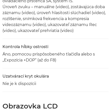
ovládacieho prstenca SA, systém IS.
Úroveň zvuku – manuálne (video), zostávajúca doba
záznamu (video), úroveň hlasitosti slúchadiel (video),
rozlíšenie, snímková frekvencia a kompresia
videozáznamu (video), ukazovateľ záznamu Rec
(video), ukazovateľ prehriatia (video)
Kontrola hĺbky ostrosti
Áno, pomocou prispôsobeného tlačidla alebo s
„Expozícia +DOP“ (až do F8)
Uzatvárací kryt okulára
Nie je k dispozícii
Obrazovka LCD