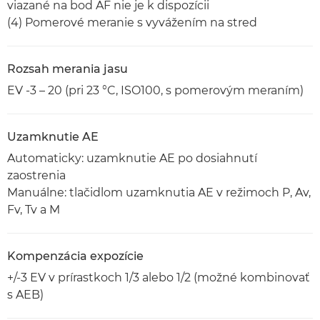
viazané na bod AF nie je k dispozícii
(4) Pomerové meranie s vyvážením na stred
Rozsah merania jasu
EV -3 – 20 (pri 23 °C, ISO100, s pomerovým meraním)
Uzamknutie AE
Automaticky: uzamknutie AE po dosiahnutí
zaostrenia
Manuálne: tlačidlom uzamknutia AE v režimoch P, Av,
Fv, Tv a M
Kompenzácia expozície
+/-3 EV v prírastkoch 1/3 alebo 1/2 (možné kombinovať
s AEB)