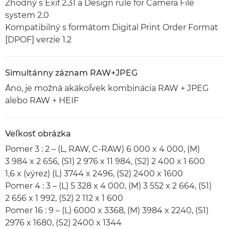
Zhodný s Exif 2.31 a Design rule for Camera File
system 2.0
Kompatibilný s formátom Digital Print Order Format
[DPOF] verzie 1.2
Simultánny záznam RAW+JPEG
Áno, je možná akákoľvek kombinácia RAW + JPEG
alebo RAW + HEIF
Veľkosť obrázka
Pomer 3 : 2 – (L, RAW, C-RAW) 6 000 x 4 000, (M)
3 984 x 2 656, (S1) 2 976 x 11 984, (S2) 2 400 x 1 600
1,6 x (výrez) (L) 3744 x 2496, (S2) 2400 x 1600
Pomer 4 : 3 – (L) 5 328 x 4 000, (M) 3 552 x 2 664, (S1)
2 656 x 1 992, (S2) 2 112 x 1 600
Pomer 16 : 9 – (L) 6000 x 3368, (M) 3984 x 2240, (S1)
2976 x 1680, (S2) 2400 x 1344