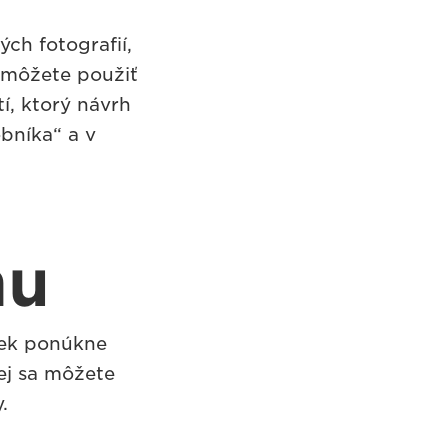
ých fotografií,
n môžete použiť
í, ktorý návrh
bníka“ a v
hu
iek ponúkne
rej sa môžete
.