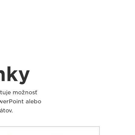
nky
ytuje možnosť
werPoint alebo
átov.