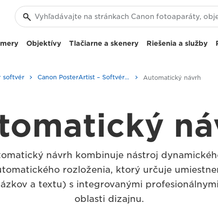
amery
Objektívy
Tlačiarne a skenery
Riešenia a služby
 softvér
Canon PosterArtist – Softvér pre firmy
Automatický návrh
tomatický ná
omatický návrh kombinuje nástroj dynamickéh
utomatického rozloženia, ktorý určuje umiestne
ázkov a textu) s integrovanými profesionálnym
oblasti dizajnu.