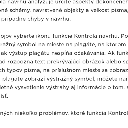
la návrhu analyzuje určité aspekty dokončenéh
bné schémy, navrstvené objekty a veľkosť písma
 prípadne chyby v návrhu.
rojov vyberte ikonu funkcie Kontrola návrhu. P
tražný symbol na mieste na plagáte, na ktorom 
ak výstup plagátu nespĺňa očakávania. Ak funk
ad rozpozná text prekrývajúci obrázok alebo s
ch typov písma, na príslušnom mieste sa zobraz
a plagáte zobrazí výstražný symbol, môžete naň
etné vysvetlenie výstrahy aj informácie o tom,
sť.
ených niekoľko problémov, ktoré funkcia Kontro