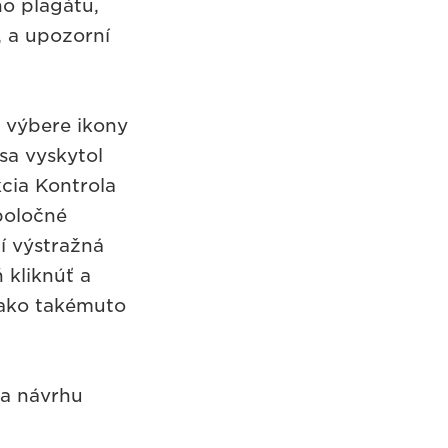
o plagátu,
, a upozorní
o výbere ikony
sa vyskytol
cia Kontrola
poločné
í výstražná
 kliknúť a
 ako takémuto
la návrhu