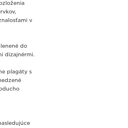
ozloženia
rvkov,
znalosťami v
členené do
i dizajnérmi.
ne plagáty s
bmedzené
dnoducho
nasledujúce