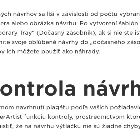
ch návrhov sa líši v závislosti od počtu vybran
iera alebo obrázka návrhu. Po vytvorení šabló
rary Tray“ (Dočasný zásobník), ak si nie ste ist
nite svoje obľúbené návrhy do „dočasného záso
y ich môžete použiť ako náhrady.
ontrola návr
nom navrhnutí plagátu podľa vašich požiadav
erArtist funkciu kontroly, prostredníctvom kto
uistiť, že na návrhu výtlačku nie sú žiadne chyby