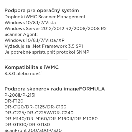
Podpora pre operačný systém
Doplnok iWMC Scanner Management:
Windows 10/8.1/7/Vista
Windows Server 2012/2012 R2/2008/2008 R2
Scanner Agent:
Windows 10/8.1/7/Vista/XP
Vyžaduje sa .Net Framework 3.5 SP1
Je potrebné sprístupniť protokol SNMP
Kompatibilita s iWMC
3.3.0 alebo novší
Podpora skenerov radu imageFORMULA
P-208II/P-215II
DR-F120
DR-C120/DR-C125/DR-C130
DR-C225/DR-C225W/DR-C240
DR-M140/DR-M160/DR-M160II/DR-M1060
DR-G1100/DR-G1130
ScanFront 300/300P/330