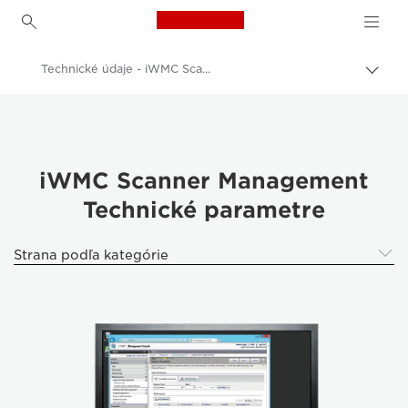
Canon Logo, back to h
Technické údaje - iWMC Scanner Management
Prep
omrv
Canon
navig
Riešenia a služby
Podnikové produkty
iWMC Scanner Management
Technické parametre
Skenery pre domácnosť a kanceláriu
Skenery dokumentov
Strana podľa kategórie
iWMC Scanner Management - Skenery dokumentov