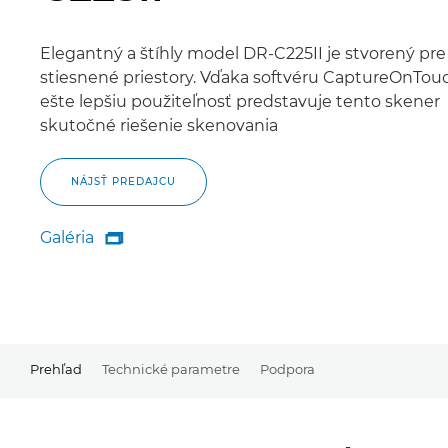
Elegantný a štíhly model DR-C225II je stvorený pre
stiesnené priestory. Vďaka softvéru CaptureOnTou
ešte lepšiu použiteľnosť predstavuje tento skener
skutočné riešenie skenovania
NÁJSŤ PREDAJCU
Galéria

Galéria
Prehľad
Technické parametre
Podpora