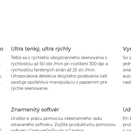
do
Ultra tenký, ultra rýchly
Vy
Tešte sa z rýchleho obojstranného skenovania s
So 
rýchlosťou až 50 obr./min pri rozlíšení 300 dpi a
jed
c
rýchlosťou farebných strán až 25 str./min.
zvlá
Ultrazvuková detekcia dvojitého podávania tiež
aut
l
zaisťuje spoľahlivú manipuláciu s papierom pre
nast
.
rýchle skenovanie.
Znamenitý softvér
Udr
Urobte si prácu pomocou všestranného radu
Pri
vstavaného softvéru. Zvýšte produktivitu pomocou
pro
F
softvéru CaptureOnTouch a Cardiris.
s ci