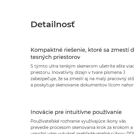
Detailnosť
Kompaktné riešenie, ktoré sa zmestí 
tesných priestorov
S týmto ultra tenkým skenerom ušetríte ešte via
priestoru. Inovatívny dizajn v tvare písmena J
zabezpečuje, že sa zmestí aj na malý pracovný stô
a poskytuje skenovanie dokumentov lícom nahor
Inovácie pre intuitívne používanie
Používateľské rozhranie využívajúce ikony vás
prevedie procesom skenovania krok za krokom a
umožní vám vytvárať prehľadávateľné súbory PD