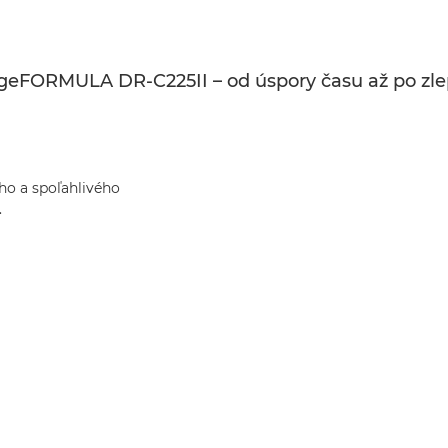
geFORMULA DR-C225II – od úspory času až po zlep
ho a spoľahlivého
.