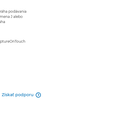
dráha podávania
smena J alebo
áha
aptureOnTouch
Získať podporu
