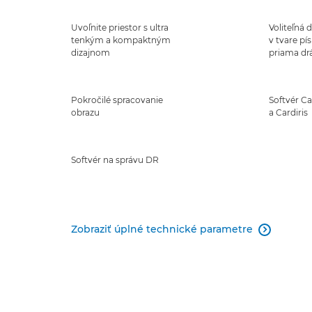
Uvoľnite priestor s ultra
Voliteľná 
tenkým a kompaktným
v tvare pí
dizajnom
priama dr
Pokročilé spracovanie
Softvér C
obrazu
a Cardiris
Softvér na správu DR
Zobraziť úplné technické parametre
