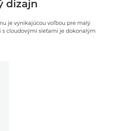
 dizajn
omu je vynikajúcou voľbou pre malý
ii s cloudovými sieťami je dokonalým