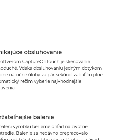
nikajúce obsluhovanie
softvérom CaptureOnTouch je skenovanie
noduché. Vďaka obsluhovaniu jedným dotykom
dne náročné úlohy za pár sekúnd, zatiaľ čo plne
omatický režim vyberie najvhodnejšie
avenia.
žateľnejšie balenie
 balení výrobku berieme ohľad na životné
stredie. Balenie sa nedávno prepracovalo
eľom odstrániť použitie plastu. Preto sa návod