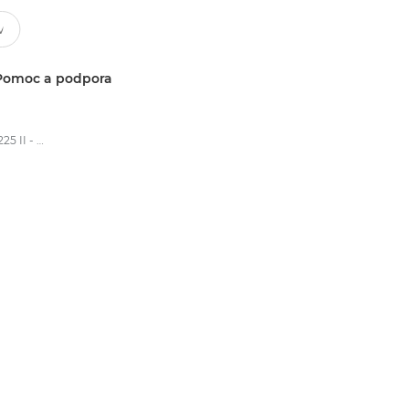
Pomoc a podpora
imageFORMULA DR-C225 II - Scanners for Home & Office