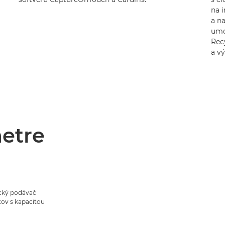
na i
a na
umo
Recy
a v
etre
cký podávač
v s kapacitou