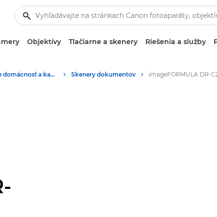
amery
Objektívy
Tlačiarne a skenery
Riešenia a služby
Skenery pre domácnosť a kanceláriu
Skenery dokumentov
-