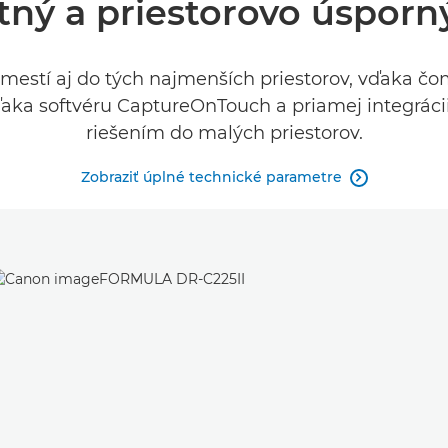
tný a priestorovo úsporný
 zmestí aj do tých najmenších priestorov, vďaka č
ďaka softvéru CaptureOnTouch a priamej integrác
riešením do malých priestorov.
Zobraziť úplné technické parametre
