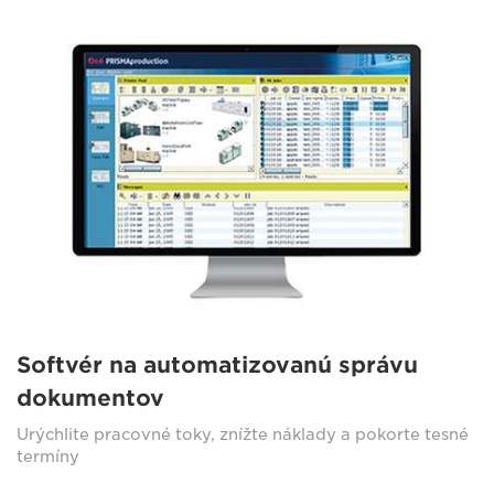
Softvér na automatizovanú správu
dokumentov
Urýchlite pracovné toky, znížte náklady a pokorte tesné
termíny