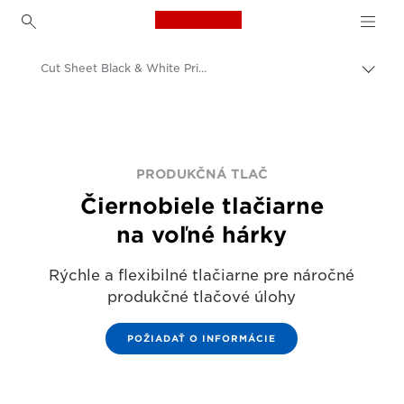
Canon Logo, back to h
Cut Sheet Black & White Printers
Prep
Canon
Riešenia a služby
Podnikové produkty
PRODUKČNÁ TLAČ
Čiernobiele tlačiarne
Produkčná tlač
na voľné hárky
Rýchle a flexibilné tlačiarne pre náročné
produkčné tlačové úlohy
POŽIADAŤ O INFORMÁCIE