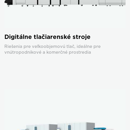
Digitálne tlačiarenské stroje
Riešenia pre veľkoobjemovú tlač, ideálne pre
vnútropodnikové a komerčné prostredia