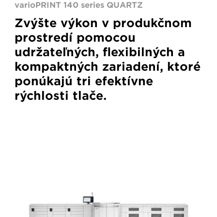
varioPRINT 140 series QUARTZ
Zvýšte výkon v produkčnom
prostredí pomocou
udržateľných, flexibilných a
kompaktných zariadení, ktoré
ponúkajú tri efektívne
rýchlosti tlače.
VarioPrint
6000