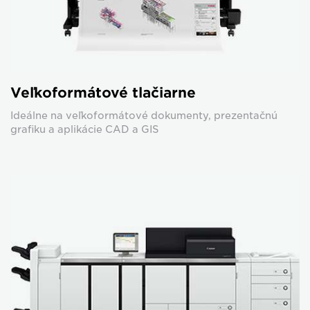
Veľkoformátové tlačiarne
Ideálne na veľkoformátové dokumenty, prezentačnú
grafiku a aplikácie CAD a GIS