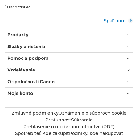
†
Discontinued
Späť hore
Produkty
Služby a riešenia
Pomoc a podpora
Vzdelávanie
O spoločnosti Canon
Moje konto
Zmluvné podmienky
Oznámenie o súboroch cookie
Prístupnosť
Súkromie
Prehlásenie o modernom otroctve (PDF)
Spotrebiteľ: Kde zakúpiť
Podniky: kde nakupovať