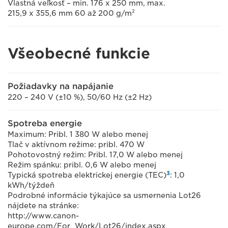
Vlastná veľkosť – min. 176 x 250 mm, max.
215,9 x 355,6 mm 60 až 200 g/m²
Všeobecné funkcie
Požiadavky na napájanie
220 – 240 V (±10 %), 50/60 Hz (±2 Hz)
Spotreba energie
Maximum: Pribl. 1 380 W alebo menej
Tlač v aktívnom režime: pribl. 470 W
Pohotovostný režim: Pribl. 17,0 W alebo menej
Režim spánku: pribl. 0,6 W alebo menej
3
Typická spotreba elektrickej energie (TEC)
: 1,0
kWh/týždeň
Podrobné informácie týkajúce sa usmernenia Lot26
nájdete na stránke:
http://www.canon-
europe.com/For_Work/Lot26/index.aspx