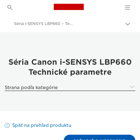
Canon Logo, back to h
Séria i-SENSYS LBP660 – Technické údaje
Prep
Canon
Riešenia a služby
Podnikové produkty
Séria Canon i-SENSYS LBP660
Technické parametre
Podnikové tlačiarne a faxové zariadenia
Tlačiarne
Strana podľa kategórie
kancelárske farebné tlačiarne - Canon Slovakia
Séria i-SENSYS LBP660
Späť na prehľad produktu