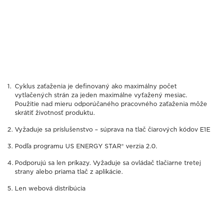
Cyklus zaťaženia je definovaný ako maximálny počet
vytlačených strán za jeden maximálne vyťažený mesiac.
Použitie nad mieru odporúčaného pracovného zaťaženia môže
skrátiť životnosť produktu.
Vyžaduje sa príslušenstvo – súprava na tlač čiarových kódov E1E
Podľa programu US ENERGY STAR® verzia 2.0.
Podporujú sa len príkazy. Vyžaduje sa ovládač tlačiarne tretej
strany alebo priama tlač z aplikácie.
Len webová distribúcia