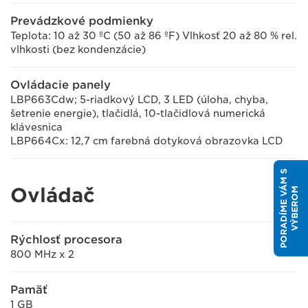
Prevádzkové podmienky
Teplota: 10 až 30 ºC (50 až 86 ºF) Vlhkosť 20 až 80 % rel.
vlhkosti (bez kondenzácie)
Ovládacie panely
LBP663Cdw; 5-riadkový LCD, 3 LED (úloha, chyba,
šetrenie energie), tlačidlá, 10-tlačidlová numerická
klávesnica
LBP664Cx: 12,7 cm farebná dotyková obrazovka LCD
P
O
R
A
D
Í
M
E
V
M
S
V
Ý
B
E
R
O
Ovládač
Á
M
Rýchlosť procesora
800 MHz x 2
Pamäť
1 GB