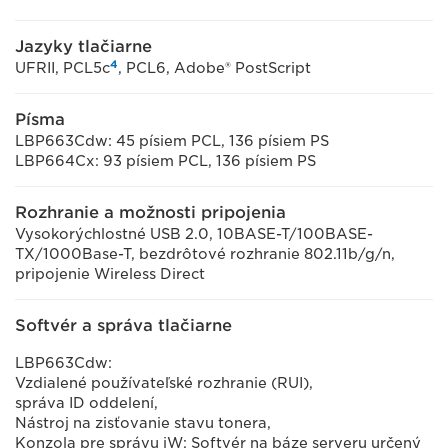
Jazyky tlačiarne
4
UFRII, PCL5c
, PCL6, Adobe® PostScript
Písma
LBP663Cdw: 45 písiem PCL, 136 písiem PS
LBP664Cx: 93 písiem PCL, 136 písiem PS
Rozhranie a možnosti pripojenia
Vysokorýchlostné USB 2.0, 10BASE-T/100BASE-
TX/1000Base-T, bezdrôtové rozhranie 802.11b/g/n,
pripojenie Wireless Direct
Softvér a správa tlačiarne
LBP663Cdw:
Vzdialené používateľské rozhranie (RUI),
správa ID oddelení,
Nástroj na zisťovanie stavu tonera,
Konzola pre správu iW: Softvér na báze serveru určený