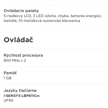
Ovládacie panely
5-riadkový LCD, 3 LED (úloha, chyba, šetrenie energie),
tlačidlá, 10-tlačidlová numerická klávesnica
Ovládač
Rýchlosť procesora
800 MHz x 2
Pamäť
1 GB
Jazyky tlačiarne
i-SENSYS LBP611Cn:
UFRII