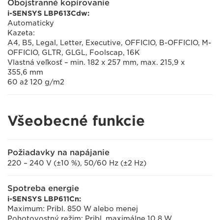
Obojstranné kopírovanie
i-SENSYS LBP613Cdw:
Automaticky
Kazeta:
A4, B5, Legal, Letter, Executive, OFFICIO, B-OFFICIO, M-
OFFICIO, GLTR, GLGL, Foolscap, 16K
Vlastná veľkosť – min. 182 x 257 mm, max. 215,9 x
355,6 mm
60 až 120 g/m2
Všeobecné funkcie
Požiadavky na napájanie
220 – 240 V (±10 %), 50/60 Hz (±2 Hz)
Spotreba energie
i-SENSYS LBP611Cn:
Maximum: Pribl. 850 W alebo menej
Pohotovostný režim: Pribl. maximálne 10,8 W