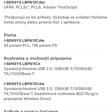
i-SENSYS LBP613Cdw:
UFRII, PCL5c*, PCL6, Adobe® PostScript
*Podporujú sa len príkazy. Vyžaduje sa ovládač tlačiarne
tretej strany alebo priama tlač z aplikácie.
Písma
i-SENSYS LBP613Cdw
45 písiem PCL, 136 písiem PS
Rozhranie a možnosti pripojenia
i-SENSYS LBP611Cn
Vysokorýchlostné USB 2.0, 10BASE-T/100BASE-
TX//1000Base-T
i-SENSYS LBP613Cdw
Vysokorýchlostné USB 2.0, 10BASE-T/100BASE-
TX/1000Base-T, bezdrôtové rozhranie 802.11b/g/n,
pripojenie Wireless Direct
Softvér a správa tlačiarne