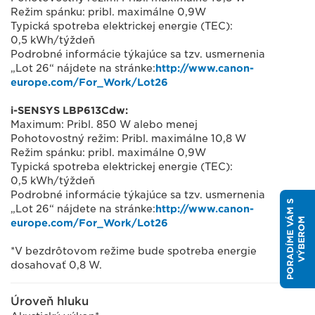
Režim spánku: pribl. maximálne 0,9W
Typická spotreba elektrickej energie (TEC):
0,5 kWh/týždeň
Podrobné informácie týkajúce sa tzv. usmernenia
„Lot 26“ nájdete na stránke:
http://www.canon-
europe.com/For_Work/Lot26
i-SENSYS LBP613Cdw:
Maximum: Pribl. 850 W alebo menej
Pohotovostný režim: Pribl. maximálne 10,8 W
Režim spánku: pribl. maximálne 0,9W
Typická spotreba elektrickej energie (TEC):
0,5 kWh/týždeň
Podrobné informácie týkajúce sa tzv. usmernenia
P
O
R
A
D
Í
M
E
V
M
S
V
Ý
B
E
R
O
„Lot 26“ nájdete na stránke:
http://www.canon-
Á
M
europe.com/For_Work/Lot26
*V bezdrôtovom režime bude spotreba energie
dosahovať 0,8 W.
Úroveň hluku