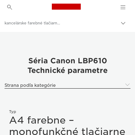
Canon Logo, back to h
kancelárske farebné tlačiarne - Canon Slovakia
Prep
Canon
Riešenia a služby
Podnikové produkty
Séria Canon LBP610
Technické parametre
Podnikové tlačiarne a faxové zariadenia
Tlačiarne
Strana podľa kategórie
Typ
A4 farebne –
monofunkčné tlačiarne