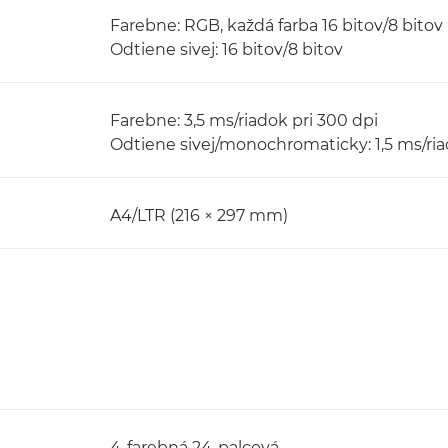
Farebne: RGB, každá farba 16 bitov/8 bitov
Odtiene sivej: 16 bitov/8 bitov
Farebne: 3,5 ms/riadok pri 300 dpi
Odtiene sivej/monochromaticky: 1,5 ms/ria
A4/LTR (216 × 297 mm)
4-farebná 24-palcová