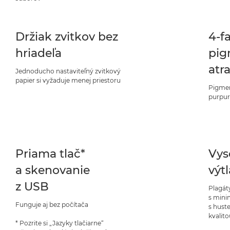
Držiak zvitkov bez
4-f
hriadeľa
pig
atr
Jednoducho nastaviteľný zvitkový
papier si vyžaduje menej priestoru
Pigmen
purpur
Priama tlač*
Vys
a skenovanie
výt
z USB
Plagát
s mini
Funguje aj bez počítača
s hust
kvalit
* Pozrite si „Jazyky tlačiarne“