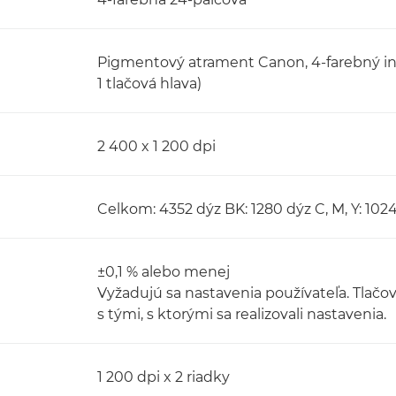
Pigmentový atrament Canon, 4-farebný int
1 tlačová hlava)
2 400 x 1 200 dpi
Celkom: 4352 dýz BK: 1280 dýz C, M, Y: 102
±0,1 % alebo menej
Vyžadujú sa nastavenia používateľa. Tlačo
s tými, s ktorými sa realizovali nastavenia.
1 200 dpi x 2 riadky