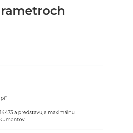
arametroch
pi*
O 14473 a predstavuje maximálnu
okumentov.