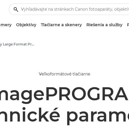
amery
Objektívy
Tlačiarne a skenery
Riešenia a služby
High-Quality Large Format Printers for CAD/GIS and Stunning Graphics
Veľkoformátové tlačiarne
magePROGRA
hnické param