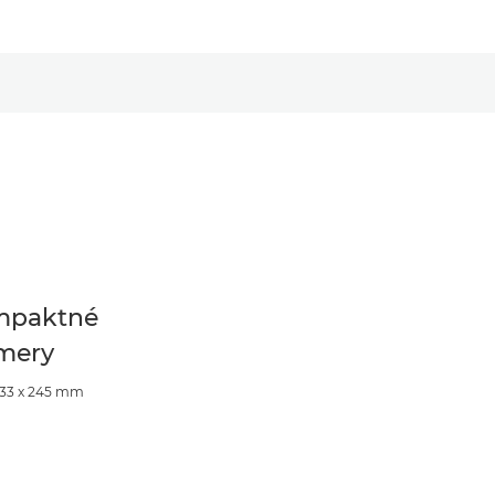
mpaktné
mery
533 x 245 mm