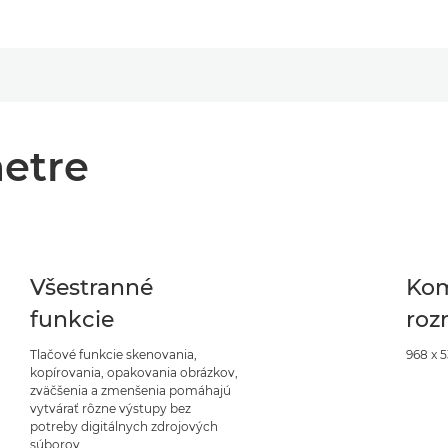
etre
Všestranné
Ko
funkcie
roz
Tlačové funkcie skenovania,
968 x 
kopírovania, opakovania obrázkov,
zväčšenia a zmenšenia pomáhajú
vytvárať rôzne výstupy bez
potreby digitálnych zdrojových
súborov