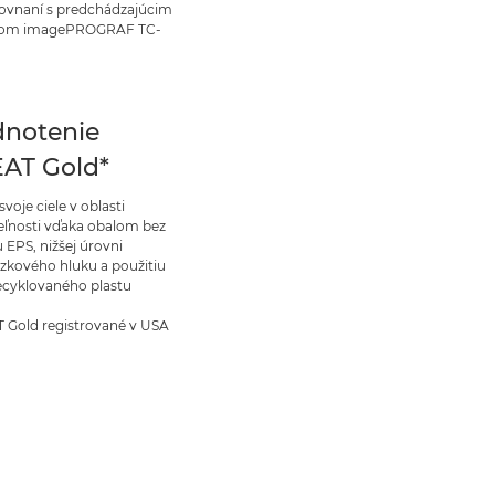
rovnaní s predchádzajúcim
om imagePROGRAF TC-
notenie
AT Gold*
svoje ciele v oblasti
eľnosti vďaka obalom bez
 EPS, nižšej úrovni
zkového hluku a použitiu
ecyklovaného plastu
 Gold registrované v USA