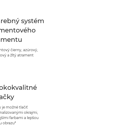
arebný systém
mentového
amentu
tový čierny, azúrový,
ový a žltý atrament
okokvalitné
lačky
y je možné tlačiť
malizovanými okrajmi,
ejšími farbami a lepšou
ou obrazu*