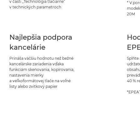
v časti „Technológia tlačiarne“
* V po
v technických parametroch
model
20M
Najlepšia podpora
Hod
kancelárie
EPE
Prináša väčšiu hodnotu než bežné
Splňte 
kancelárske zariadenia vďaka
udržat
funkciám skenovania, kopírovania,
obsahu
nastavenia mierky
prevád
a veľkoformátovej tlače na voľné
40 % r
listy alebo zvitkový papier
*EPEAT