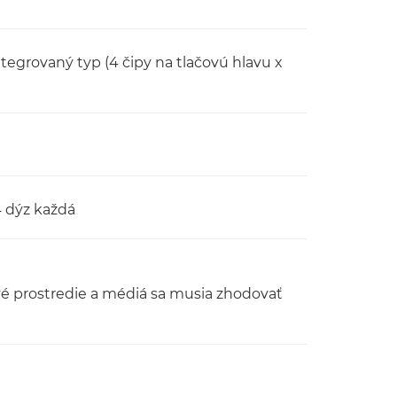
egrovaný typ (4 čipy na tlačovú hlavu x
4 dýz každá
vé prostredie a médiá sa musia zhodovať