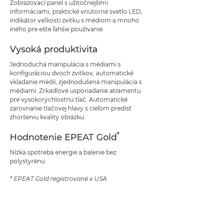
Zobrazovací panel s užitočnejšími
informáciami, praktické vnútorné svetlo LED,
indikátor veľkosti zvitku s médiom a mnoho
iného pre ešte ľahšie používanie.
Vysoká produktivita
Jednoduchá manipulácia s médiami s
konfiguráciou dvoch zvitkov, automatické
vkladanie médií, zjednodušená manipulácia s
médiami. Zrkadlové usporiadanie atramentu
pre vysokorýchlostnú tlač. Automatické
zarovnanie tlačovej hlavy s cieľom predísť
zhoršeniu kvality obrázku.
*
Hodnotenie EPEAT Gold
Nízka spotreba energie a balenie bez
polystyrénu
* EPEAT Gold registrované v USA