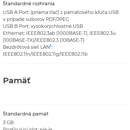
Štandardné rozhrania
USB A Port: (priama tlač) z pamäťového kľúča USB
v prípade súborov PDF/JPEG
USB B Port: vysokorýchlostné USB
Ethernet: IEEE802.3ab (1000BASE-T), IEEE802.3u
(100BASE-TX)/IEEE802.3 (10BASE-T)
1
Bezdrôtová sieť LAN
:
IEEE802.11n/IEEE802.11g/IEEE802.11b
Pamäť
Štandardná pamäť
3 GB
Rozširujúci slot: nie je