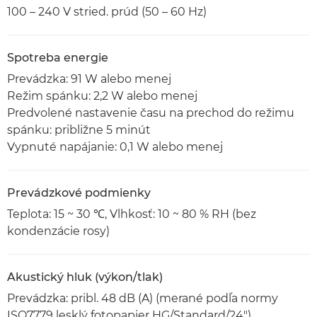
100 – 240 V stried. prúd (50 – 60 Hz)
Spotreba energie
Prevádzka: 91 W alebo menej
Režim spánku: 2,2 W alebo menej
Predvolené nastavenie času na prechod do režimu
spánku: približne 5 minút
Vypnuté napájanie: 0,1 W alebo menej
Prevádzkové podmienky
Teplota: 15 ~ 30 ℃, Vlhkosť: 10 ~ 80 % RH (bez
kondenzácie rosy)
Akustický hluk (výkon/tlak)
Prevádzka: pribl. 48 dB (A) (merané podľa normy
ISO7779 lesklý fotopapier HG/Standard/24")