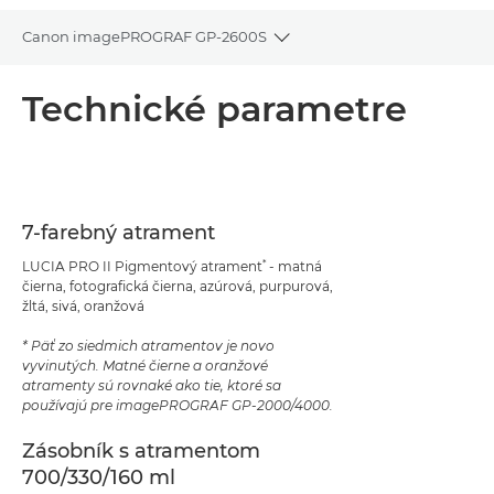
Canon imagePROGRAF GP-2600S
Toggle breadcrumbs
Prehľad
Technické parametre
Technické parametre
Podpora
7-farebný atrament
Stiahnuť súbor PDF
*
LUCIA PRO II Pigmentový atrament
- matná
čierna, fotografická čierna, azúrová, purpurová,
žltá, sivá, oranžová
* Päť zo siedmich atramentov je novo
vyvinutých. Matné čierne a oranžové
atramenty sú rovnaké ako tie, ktoré sa
používajú pre imagePROGRAF GP-2000/4000.
Zásobník s atramentom
700/330/160 ml