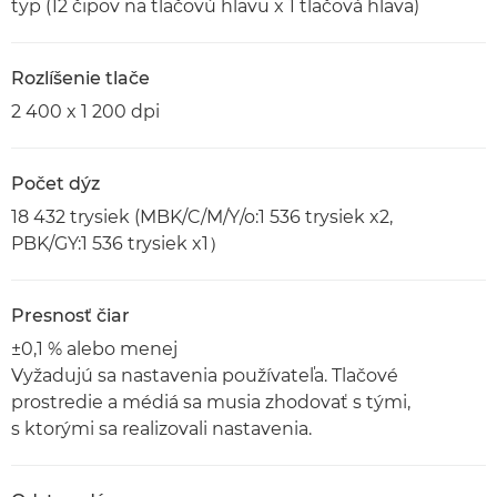
typ (12 čipov na tlačovú hlavu x 1 tlačová hlava)
Rozlíšenie tlače
2 400 x 1 200 dpi
Počet dýz
18 432 trysiek (MBK/C/M/Y/o:1 536 trysiek x2,
PBK/GY:1 536 trysiek x1）
Presnosť čiar
±0,1 % alebo menej
Vyžadujú sa nastavenia používateľa. Tlačové
prostredie a médiá sa musia zhodovať s tými,
s ktorými sa realizovali nastavenia.