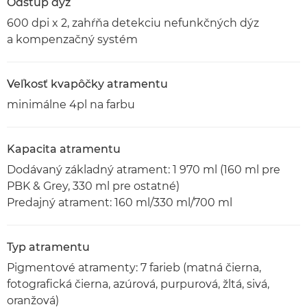
Odstup dýz
600 dpi x 2, zahŕňa detekciu nefunkčných dýz
a kompenzačný systém
Veľkosť kvapôčky atramentu
minimálne 4pl na farbu
Kapacita atramentu
Dodávaný základný atrament: 1 970 ml (160 ml pre
PBK & Grey, 330 ml pre ostatné)
Predajný atrament: 160 ml/330 ml/700 ml
Typ atramentu
Pigmentové atramenty: 7 farieb (matná čierna,
fotografická čierna, azúrová, purpurová, žltá, sivá,
oranžová)