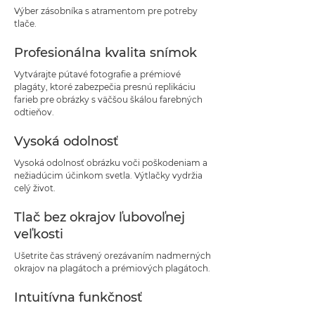
Výber zásobníka s atramentom pre potreby
tlače.
Profesionálna kvalita snímok
Vytvárajte pútavé fotografie a prémiové
plagáty, ktoré zabezpečia presnú replikáciu
farieb pre obrázky s väčšou škálou farebných
odtieňov.
Vysoká odolnosť
Vysoká odolnosť obrázku voči poškodeniam a
nežiadúcim účinkom svetla. Výtlačky vydržia
celý život.
Tlač bez okrajov ľubovoľnej
veľkosti
Ušetrite čas strávený orezávaním nadmerných
okrajov na plagátoch a prémiových plagátoch.
Intuitívna funkčnosť