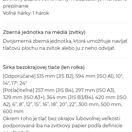
prepínanie
Voľné hárky: 1 hárok
Zberná jednotka na médiá (zvitky)
Dvojsmerná zberná jednotka, ktorá umožňuje navíjať
tlačovú plochu na zvitok alebo ju z neho odvíjať.
Šírka bezokrajovej tlače (len rolka)
[Odporúčané] 515 mm (JIS B2), 594 mm (ISO A1), 10",
14", 17", 24"
[Potlačiteľné] 257 mm (JIS B4), 297 mm (ISO A3),
329 mm (ISO A3+), 364 mm (JIS B3/B4), 420 mm (ISO
A2), 6’’, 8”, 12’’, 15’’, 16”, 18’’, 20’’, 22’’, 300 mm, 500 mm,
600 mm
Okrem toho je tlač bez okrajov ľubovoľnej veľkosti
podporovaná iba na zvitkový papier podľa definície