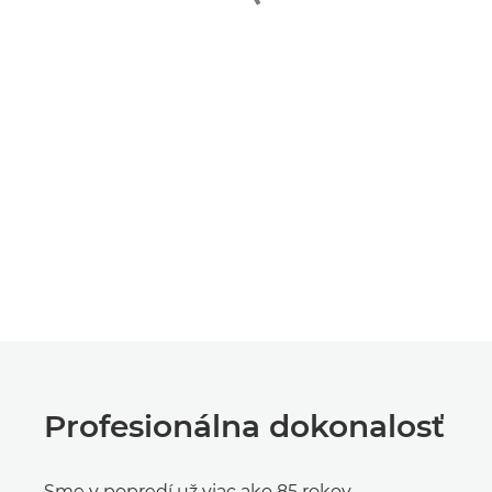
Profesionálna dokonalosť
Sme v popredí už viac ako 85 rokov,