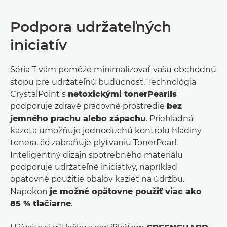
Podpora udržateľných
iniciatív
Séria T vám pomôže minimalizovať vašu obchodnú
stopu pre udržateľnú budúcnosť. Technológia
CrystalPoint s
netoxickými tonerPearlls
podporuje zdravé pracovné prostredie
bez
jemného prachu alebo zápachu
. Priehľadná
kazeta umožňuje jednoduchú kontrolu hladiny
tonera, čo zabraňuje plytvaniu TonerPearl.
Inteligentný dizajn spotrebného materiálu
podporuje udržateľné iniciatívy, napríklad
opätovné použitie obalov kaziet na údržbu.
Napokon
je možné opätovne použiť viac ako
85 % tlačiarne
.