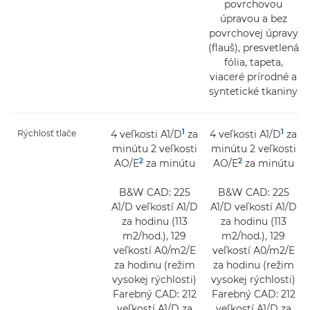
povrchovou
úpravou a bez
povrchovej úpravy
(flauš), presvetlená
fólia, tapeta,
viaceré prírodné a
syntetické tkaniny
1
1
Rýchlosť tlače
4 veľkosti A1/D
za
4 veľkosti A1/D
za
minútu 2 veľkosti
minútu 2 veľkosti
2
2
AO/E
za minútu
AO/E
za minútu
B&W CAD: 225
B&W CAD: 225
A1/D veľkostí A1/D
A1/D veľkostí A1/D
za hodinu (113
za hodinu (113
m2/hod.), 129
m2/hod.), 129
veľkostí A0/m2/E
veľkostí A0/m2/E
za hodinu (režim
za hodinu (režim
vysokej rýchlosti)
vysokej rýchlosti)
Farebný CAD: 212
Farebný CAD: 212
veľkostí A1/D za
veľkostí A1/D za