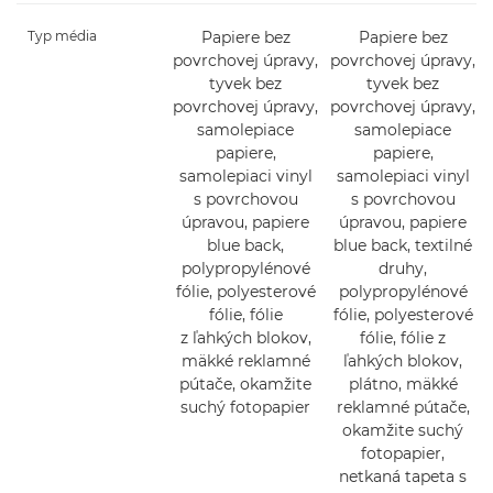
Typ média
Papiere bez
Papiere bez
povrchovej úpravy,
povrchovej úpravy,
tyvek bez
tyvek bez
povrchovej úpravy,
povrchovej úpravy,
samolepiace
samolepiace
papiere,
papiere,
samolepiaci vinyl
samolepiaci vinyl
s povrchovou
s povrchovou
úpravou, papiere
úpravou, papiere
blue back,
blue back, textilné
polypropylénové
druhy,
fólie, polyesterové
polypropylénové
fólie, fólie
fólie, polyesterové
z ľahkých blokov,
fólie, fólie z
mäkké reklamné
ľahkých blokov,
pútače, okamžite
plátno, mäkké
suchý fotopapier
reklamné pútače,
okamžite suchý
fotopapier,
netkaná tapeta s