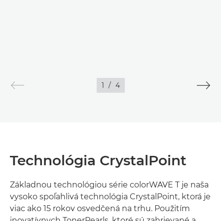
1
/
4
Technológia CrystalPoint
Základnou technológiou série colorWAVE T je naša
vysoko spoľahlivá technológia CrystalPoint, ktorá je
viac ako 15 rokov osvedčená na trhu. Použitím
inovatívnych TonerPearls, ktoré sú zahrievané a