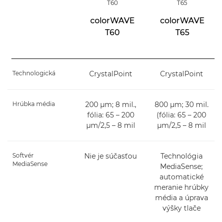
T60
T65
colorWAVE
colorWAVE
T60
T65
Technologická
CrystalPoint
CrystalPoint
Hrúbka média
200 µm; 8 mil.,
800 µm; 30 mil.
fólia: 65 – 200
(fólia: 65 – 200
µm/2,5 – 8 mil
µm/2,5 – 8 mil
Softvér
Nie je súčasťou
Technológia
MediaSense
MediaSense;
automatické
meranie hrúbky
média a úprava
výšky tlače