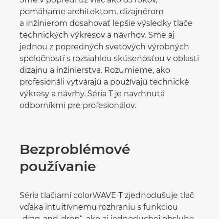
pomáhame architektom, dizajnérom
a inžinierom dosahovať lepšie výsledky tlače
technických výkresov a návrhov. Sme aj
jednou z popredných svetových výrobných
spoločností s rozsiahlou skúsenosťou v oblasti
dizajnu a inžinierstva. Rozumieme, ako
profesionáli vytvárajú a používajú technické
výkresy a návrhy. Séria T je navrhnutá
odborníkmi pre profesionálov.
Bezproblémové
používanie
Séria tlačiarní colorWAVE T zjednodušuje tlač
vďaka intuitívnemu rozhraniu s funkciou
„drag-and-drop“, ako aj jednoduchej obsluhe