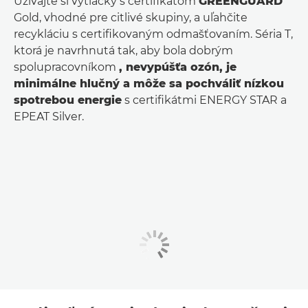
Užívajte si výtlačky s certifikátom
GREENGUARD
Gold, vhodné pre citlivé skupiny, a uľahčite
recykláciu s certifikovaným odmašťovaním. Séria T,
ktorá je navrhnutá tak, aby bola dobrým
spolupracovníkom
, nevypúšťa ozón, je
minimálne hlučný a môže sa pochváliť nízkou
spotrebou energie
s certifikátmi ENERGY STAR a
EPEAT Silver.