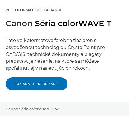
VEĽKOFORMÁTOVÉ TLAČIARNE
Canon
Séria colorWAVE T
Táto veľkoformátová farebná tlačiareň s
osvedčenou technológiou CrystalPoint pre
CAD/GIS, technické dokumenty a plagáty
predstavuje riešenie, na ktoré sa môžete
spoľahnúť aj v nasledujúcich rokoch.
POŽIADAŤ O INFORMÁCIE
Canon Séria colorWAVE T
Toggle breadcrumbs
Prehľad