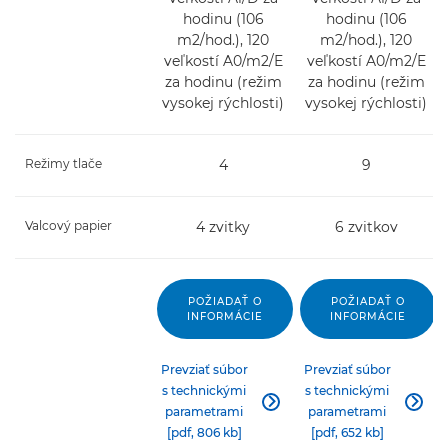
hodinu (106
hodinu (106
m2/hod.), 120
m2/hod.), 120
veľkostí A0/m2/E
veľkostí A0/m2/E
za hodinu (režim
za hodinu (režim
vysokej rýchlosti)
vysokej rýchlosti)
Režimy tlače
4
9
Valcový papier
4 zvitky
6 zvitkov
POŽIADAŤ O
POŽIADAŤ O
INFORMÁCIE
INFORMÁCIE
Prevziať súbor
Prevziať súbor
s technickými
s technickými


parametrami
parametrami
[pdf, 806 kb]
[pdf, 652 kb]