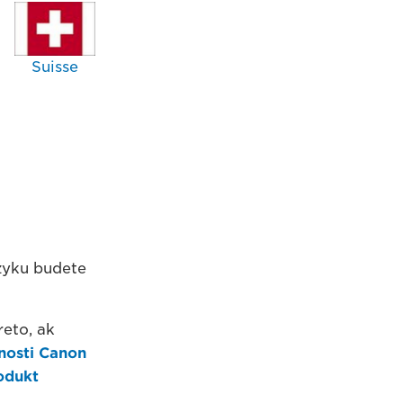
Suisse
azyku budete
reto, ak
nosti Canon
odukt