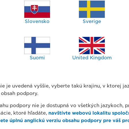
Slovensko
Sverige
Suomi
United Kingdom
ie je uvedená vyššie, vyberte takú krajinu, v ktorej j
ť obsah podpory.
ahu podpory nie je dostupná vo všetkých jazykoch, p
ácie, ktoré hľadáte,
navštívte webovú lokalitu spoloč
ete úplnú anglickú verziu obsahu podpory pre váš pr