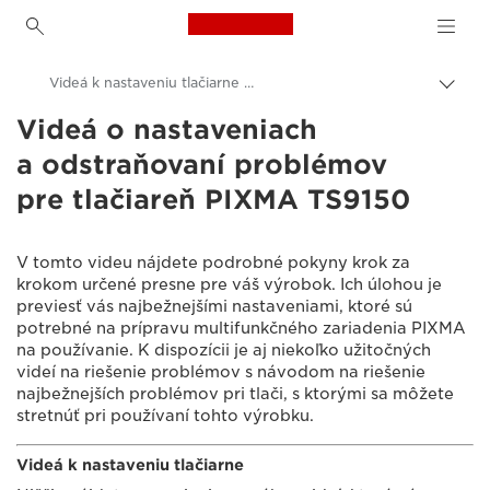
Canon Logo, back to h
Videá k nastaveniu tlačiarne PIXMA TS9150
Prep
omrv
Videá o nastaveniach
Canon
navig
a odstraňovaní problémov
Podpora produktov pre zákazníkov
pre tlačiareň PIXMA TS9150
Videá o nastaveniach a riešení problémov
V tomto videu nájdete podrobné pokyny krok za
krokom určené presne pre váš výrobok. Ich úlohou je
previesť vás najbežnejšími nastaveniami, ktoré sú
potrebné na prípravu multifunkčného zariadenia PIXMA
na používanie. K dispozícii je aj niekoľko užitočných
videí na riešenie problémov s návodom na riešenie
najbežnejších problémov pri tlači, s ktorými sa môžete
stretnúť pri používaní tohto výrobku.
Videá k nastaveniu tlačiarne