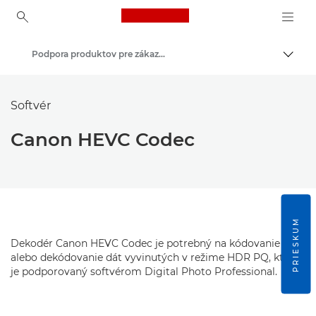
Canon Logo, back to ho
Podpora produktov pre zákazníkov
Prepn
Canon
Softvér
Canon HEVC Codec
PRIESKUM
Dekodér Canon HEVC Codec je potrebný na kódovanie
alebo dekódovanie dát vyvinutých v režime HDR PQ, ktorý
je podporovaný softvérom Digital Photo Professional.