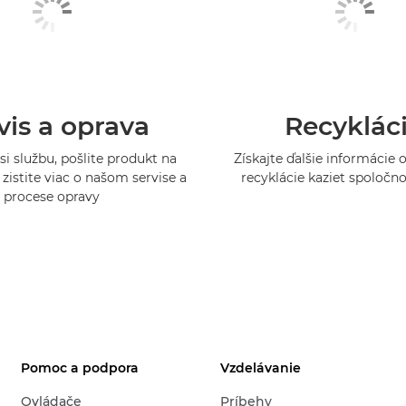
vis a oprava
Recyklác
si službu, pošlite produkt na
Získajte ďalšie informácie
zistite viac o našom servise a
recyklácie kaziet spoločn
procese opravy
Pomoc a podpora
Vzdelávanie
Ovládače
Príbehy