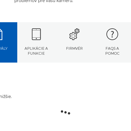
problémov pre vašu kameru.
ÁLY
APLIKÁCIE A
FIRMVÉR
FAQS A
FUNKCIE
POMOC
ižšie.