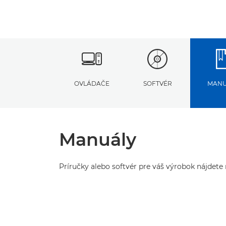
OVLÁDAČE
SOFTVÉR
MANU
Manuály
Príručky alebo softvér pre váš výrobok nájdete n