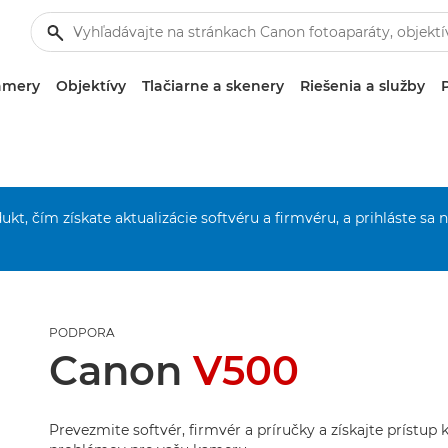
amery
Objektívy
Tlačiarne a skenery
Riešenia a služby
ukt, čím získate aktualizácie softvéru a firmvéru, a prihláste sa 
PODPORA
Canon
V500
Prevezmite softvér, firmvér a príručky a získajte prístup 