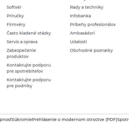
Softvér
Rady a techniky
Príručky
Infobanka
Firmvéry
Príbehy profesionálov
Často kladené otázky
Ambasádori
Servis a oprava
Udalosti
Zabezpečenie
Obchodné poznatky
produktov
Kontaktujte podporu
pre spotrebiteľov
Kontaktujte podporu
pre podniky
upnosť
Súkromie
Prehlásenie o modernom otroctve (PDF)
Spotr