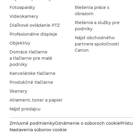
Fotoaparáty
Riešenia práce s
obrazom
Videokamery
Riešenia a služby pre
Diaľkové ovládanie PTZ
podniky
Profesionálne displeje
Nájsť obchodného
Objektívy
partnera spoločnosti
Canon
Domáce tlačiarne
a tlačiarne pre malé
podniky
Kancelárske tlačiarne
Produkčné tlačiarne
Skenery
Atrament, toner a papier
Nájsť predajcu
Zmluvné podmienky
Oznámenie o súboroch cookie
Príst
Nastavenia súborov cookie