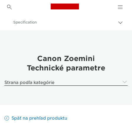
Canon Logo, back to h
Specification
Prep
omrv
Canon
navig
Tlačiarne značky Canon
Canon Zoemini - Tlačiarne
Canon Zoemini
Technické parametre
Strana podľa kategórie
Späť na prehľad produktu