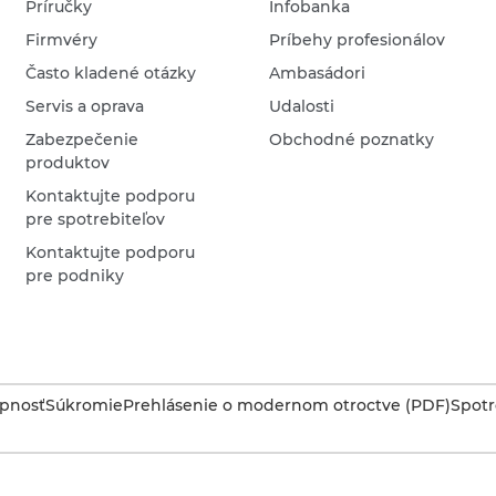
Príručky
Infobanka
Firmvéry
Príbehy profesionálov
Často kladené otázky
Ambasádori
Servis a oprava
Udalosti
Zabezpečenie
Obchodné poznatky
produktov
Kontaktujte podporu
pre spotrebiteľov
Kontaktujte podporu
pre podniky
upnosť
Súkromie
Prehlásenie o modernom otroctve (PDF)
Spotr