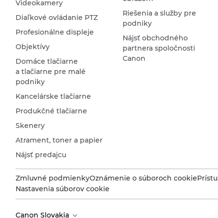
Videokamery
Riešenia a služby pre
Diaľkové ovládanie PTZ
podniky
Profesionálne displeje
Nájsť obchodného
Objektívy
partnera spoločnosti
Canon
Domáce tlačiarne
a tlačiarne pre malé
podniky
Kancelárske tlačiarne
Produkčné tlačiarne
Skenery
Atrament, toner a papier
Nájsť predajcu
Zmluvné podmienky
Oznámenie o súboroch cookie
Príst
Nastavenia súborov cookie
Canon Slovakia