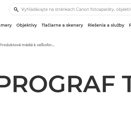
amery
Objektívy
Tlačiarne a skenery
Riešenia a služby
Produktové médiá k veľkoformátovej tlači – Tlačové stredisko Canon
PROGRAF 