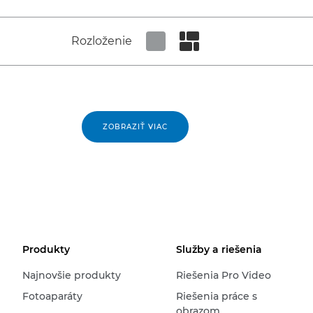
Rozloženie
Set tiled view
Set masonry view
ZOBRAZIŤ VIAC
Produkty
Služby a riešenia
Najnovšie produkty
Riešenia Pro Video
Fotoaparáty
Riešenia práce s
obrazom