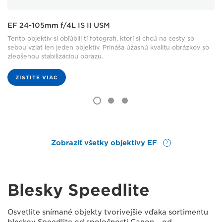
EF 24-105mm f/4L IS II USM
Tento objektív si obľúbili tí fotografi, ktorí si chcú na cesty so
sebou vziať len jeden objektív. Prináša úžasnú kvalitu obrázkov so
zlepšenou stabilizáciou obrazu.
ZISTITE VIAC
Zobraziť všetky objektívy EF
Blesky Speedlite
Osvetlite snímané objekty tvorivejšie vďaka sortimentu
bleskov Speedlite od spoločnosti Canon – od