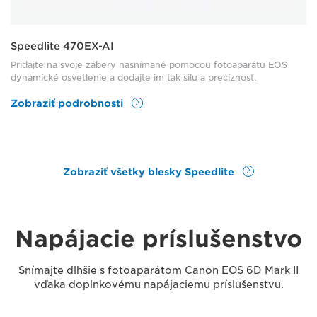
Speedlite 470EX-AI
Pridajte na svoje zábery nasnímané pomocou fotoaparátu EOS
dynamické osvetlenie a dodajte im tak silu a precíznosť.
Zobraziť podrobnosti
Zobraziť všetky blesky Speedlite
Napájacie príslušenstvo
Snímajte dlhšie s fotoaparátom Canon EOS 6D Mark II
vďaka doplnkovému napájaciemu príslušenstvu.