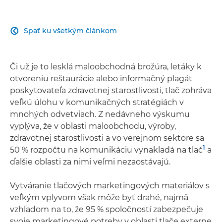
Späť ku všetkým článkom

Či už je to lesklá maloobchodná brožúra, letáky k
otvoreniu reštaurácie alebo informačný plagát
poskytovateľa zdravotnej starostlivosti, tlač zohráva
veľkú úlohu v komunikačných stratégiách v
mnohých odvetviach. Z nedávneho výskumu
vyplýva, že v oblasti maloobchodu, výroby,
zdravotnej starostlivosti a vo verejnom sektore sa
1
50 % rozpočtu na komunikáciu vynakladá na tlač
a
ďalšie oblasti za nimi veľmi nezaostávajú.
Vytváranie tlačových marketingových materiálov s
veľkým vplyvom však môže byť drahé, najmä
vzhľadom na to, že 95 % spoločností zabezpečuje
svoje marketingové potreby v oblasti tlače externe