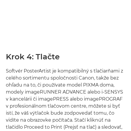
Krok 4: Tlačte
Softvér PosterArtist je kompatibilný s tlačiarňami z
celého sortimentu spoločnosti Canon, takže bez
ohľadu na to, či používate model PIXMA doma,
modely imageRUNNER ADVANCE alebo i-SENSYS
v kancelárii či imagePRESS alebo imagePROGRAF
v profesionálnom tlačovom centre, môžete si byť
istí, že váš výtlačok bude zodpovedať tomu, čo
vidíte na obrazovke počítača. Stačí kliknúť na
tlačidlo Proceed to Print (Prejsť na tlač) a sledovať,