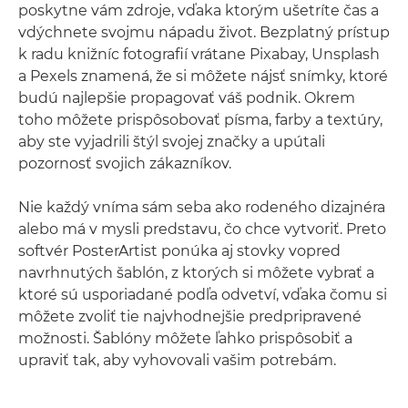
poskytne vám zdroje, vďaka ktorým ušetríte čas a
vdýchnete svojmu nápadu život. Bezplatný prístup
k radu knižníc fotografií vrátane Pixabay, Unsplash
a Pexels znamená, že si môžete nájsť snímky, ktoré
budú najlepšie propagovať váš podnik. Okrem
toho môžete prispôsobovať písma, farby a textúry,
aby ste vyjadrili štýl svojej značky a upútali
pozornosť svojich zákazníkov.
Nie každý vníma sám seba ako rodeného dizajnéra
alebo má v mysli predstavu, čo chce vytvoriť. Preto
softvér PosterArtist ponúka aj stovky vopred
navrhnutých šablón, z ktorých si môžete vybrať a
ktoré sú usporiadané podľa odvetví, vďaka čomu si
môžete zvoliť tie najvhodnejšie predpripravené
možnosti. Šablóny môžete ľahko prispôsobiť a
upraviť tak, aby vyhovovali vašim potrebám.