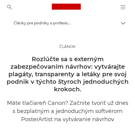
Canon Logo, back to ho
Články pre podniky a profesionálov
Prepn
Canon
Riešenia a služby
ČLÁNOK
Prehľady
Rozlúčte sa s externým
zabezpečovaním návrhov: vytvárajte
plagáty, transparenty a letáky pre svoj
podnik v týchto štyroch jednoduchých
krokoch.
Máte tlačiareň Canon? Začnite tvoriť už dnes
s bezplatným a jednoduchým softvérom
PosterArtist na vytváranie návrhov