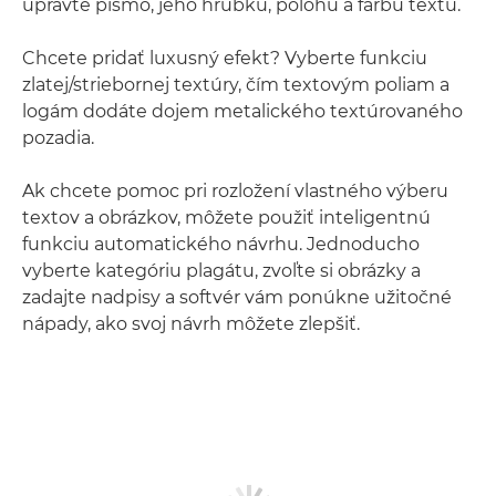
upravte písmo, jeho hrúbku, polohu a farbu textu.
Chcete pridať luxusný efekt? Vyberte funkciu
zlatej/striebornej textúry, čím textovým poliam a
logám dodáte dojem metalického textúrovaného
pozadia.
Ak chcete pomoc pri rozložení vlastného výberu
textov a obrázkov, môžete použiť inteligentnú
funkciu automatického návrhu. Jednoducho
vyberte kategóriu plagátu, zvoľte si obrázky a
zadajte nadpisy a softvér vám ponúkne užitočné
nápady, ako svoj návrh môžete zlepšiť.