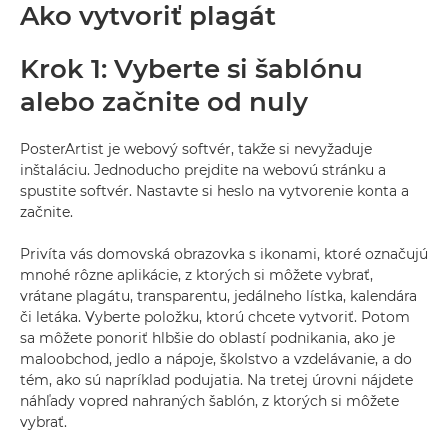
Ako vytvoriť plagát
Krok 1: Vyberte si šablónu
alebo začnite od nuly
PosterArtist je webový softvér, takže si nevyžaduje
inštaláciu. Jednoducho prejdite na webovú stránku a
spustite softvér. Nastavte si heslo na vytvorenie konta a
začnite.
Privíta vás domovská obrazovka s ikonami, ktoré označujú
mnohé rôzne aplikácie, z ktorých si môžete vybrať,
vrátane plagátu, transparentu, jedálneho lístka, kalendára
či letáka. Vyberte položku, ktorú chcete vytvoriť. Potom
sa môžete ponoriť hlbšie do oblastí podnikania, ako je
maloobchod, jedlo a nápoje, školstvo a vzdelávanie, a do
tém, ako sú napríklad podujatia. Na tretej úrovni nájdete
náhľady vopred nahraných šablón, z ktorých si môžete
vybrať.