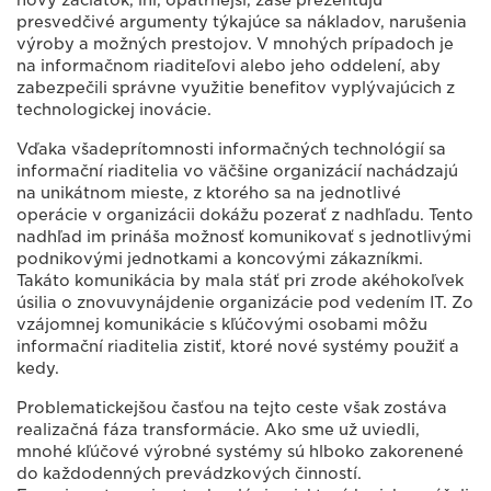
nový začiatok, iní, opatrnejší, zase prezentujú
presvedčivé argumenty týkajúce sa nákladov, narušenia
výroby a možných prestojov. V mnohých prípadoch je
na informačnom riaditeľovi alebo jeho oddelení, aby
zabezpečili správne využitie benefitov vyplývajúcich z
technologickej inovácie.
Vďaka všadeprítomnosti informačných technológií sa
informační riaditelia vo väčšine organizácií nachádzajú
na unikátnom mieste, z ktorého sa na jednotlivé
operácie v organizácii dokážu pozerať z nadhľadu. Tento
nadhľad im prináša možnosť komunikovať s jednotlivými
podnikovými jednotkami a koncovými zákazníkmi.
Takáto komunikácia by mala stáť pri zrode akéhokoľvek
úsilia o znovuvynájdenie organizácie pod vedením IT. Zo
vzájomnej komunikácie s kľúčovými osobami môžu
informační riaditelia zistiť, ktoré nové systémy použiť a
kedy.
Problematickejšou časťou na tejto ceste však zostáva
realizačná fáza transformácie. Ako sme už uviedli,
mnohé kľúčové výrobné systémy sú hlboko zakorenené
do každodenných prevádzkových činností.