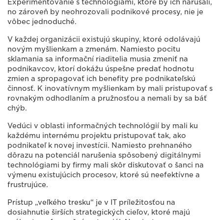
Experimentovanie s technológiami, ktoré by ich narúšali,
no zároveň by neohrozovali podnikové procesy, nie je
vôbec jednoduché.
V každej organizácii existujú skupiny, ktoré odolávajú
novým myšlienkam a zmenám. Namiesto pocitu
sklamania sa informační riaditelia musia zmeniť na
podnikavcov, ktorí dokážu úspešne predať hodnotu
zmien a spropagovať ich benefity pre podnikateľskú
činnosť. K inovatívnym myšlienkam by mali pristupovať s
rovnakým odhodlaním a pružnosťou a nemali by sa báť
chýb.
Vedúci v oblasti informačných technológií by mali ku
každému internému projektu pristupovať tak, ako
podnikateľ k novej investícii. Namiesto prehnaného
dôrazu na potenciál narušenia spôsobený digitálnymi
technológiami by firmy mali skôr diskutovať o šanci na
výmenu existujúcich procesov, ktoré sú neefektívne a
frustrujúce.
Prístup „veľkého tresku“ je v IT príležitosťou na
dosiahnutie širších strategických cieľov, ktoré majú