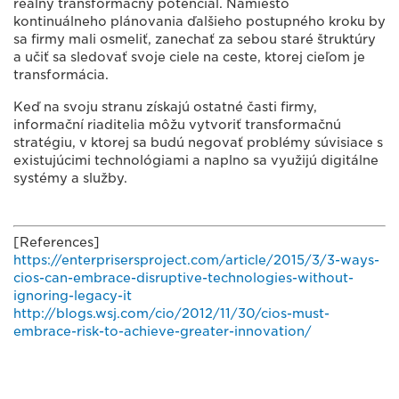
reálny transformačný potenciál. Namiesto
kontinuálneho plánovania ďalšieho postupného kroku by
sa firmy mali osmeliť, zanechať za sebou staré štruktúry
a učiť sa sledovať svoje ciele na ceste, ktorej cieľom je
transformácia.
Keď na svoju stranu získajú ostatné časti firmy,
informační riaditelia môžu vytvoriť transformačnú
stratégiu, v ktorej sa budú negovať problémy súvisiace s
existujúcimi technológiami a naplno sa využijú digitálne
systémy a služby.
[References]
https://enterprisersproject.com/article/2015/3/3-ways-
cios-can-embrace-disruptive-technologies-without-
ignoring-legacy-it
http://blogs.wsj.com/cio/2012/11/30/cios-must-
embrace-risk-to-achieve-greater-innovation/