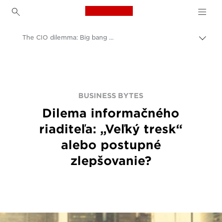
Canon Logo, back to h
The CIO dilemma: Big bang change or incremental improvement?
Prep
omrv
Canon
navig
BUSINESS BYTES
Dilema informačného
riaditeľa: „Veľký tresk“
alebo postupné
zlepšovanie?