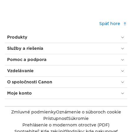
Späť hore
Produkty
Služby a riešenia
Pomoc a podpora
Vzdelávanie
O spoločnosti Canon
Moje konto
Zmluvné podmienky
Oznámenie o súboroch cookie
Prístupnosť
Súkromie
Prehlásenie o modernom otroctve (PDF)
Spotrebiteľ: Kde zakúpiť
Podniky: kde nakupovať