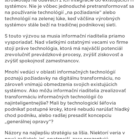
stroskotajú na obavách z ich integrácie do existujúcich IT
systémov. Nie je vôbec jednoduché pretransformovať sa
na používanie technológií „na požiadanie“ alebo
technológií na zelenej lúke, keď väčšina výrobných
systémov stále beží na tradičnej podnikovej sieti.
S touto výzvou sa musia informační riaditelia priamo
vysporiadať. Nad všetkými ostatnými vecami vo firme
stojí práve technológia, ktorá má najväčší potenciál
zrevolučniť prevádzkové procesy, zvýšiť ziskovosť a
zvýšiť spokojnosť zamestnancov.
Mnohí vedúci v oblasti informačných technológií
poznajú požiadavky na digitálnu transformáciu, no
zároveň vnímajú obmedzenia svojich existujúcich
systémov. Ako môžu informační riaditelia zrealizovať
transformáciu informačných technológií čo
najinteligentnejšie? Mali by technologickí šéfovia
podnikať postupné kroky, ktoré nebudú narúšať hladký
chod podniku, alebo radšej presadiť koncepciu
„generálnej opravy“?
Názory na najlepšiu stratégiu sa líšia. Niektorí veria v