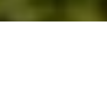
Prehľad
Podpora
Technické údaje
Stabilita, nízka hmotnosť,
10-násobné zväčšenie
Ďalekohľady s 10-násobným zväčšením
a stabilizátorom obrazu zaručia neochvejne