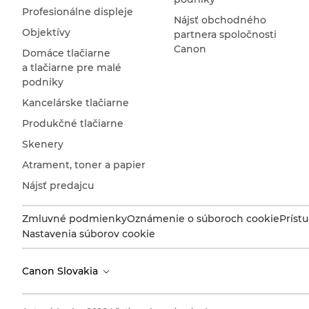
Profesionálne displeje
Nájsť obchodného
Objektívy
partnera spoločnosti
Canon
Domáce tlačiarne
a tlačiarne pre malé
podniky
Kancelárske tlačiarne
Produkčné tlačiarne
Skenery
Atrament, toner a papier
Nájsť predajcu
Zmluvné podmienky
Oznámenie o súboroch cookie
Príst
Nastavenia súborov cookie
Canon Slovakia