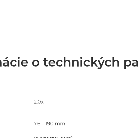
ácie o technických p
2,0x
7,6 – 190 mm