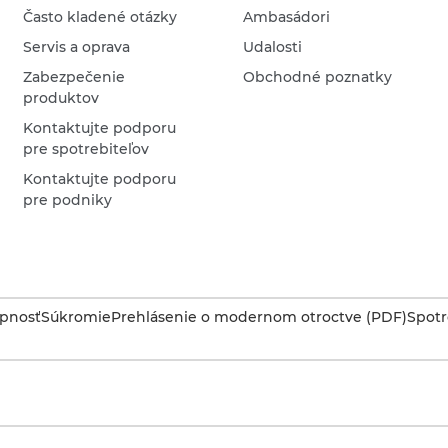
Často kladené otázky
Ambasádori
Servis a oprava
Udalosti
Zabezpečenie
Obchodné poznatky
produktov
Kontaktujte podporu
pre spotrebiteľov
Kontaktujte podporu
pre podniky
upnosť
Súkromie
Prehlásenie o modernom otroctve (PDF)
Spotr