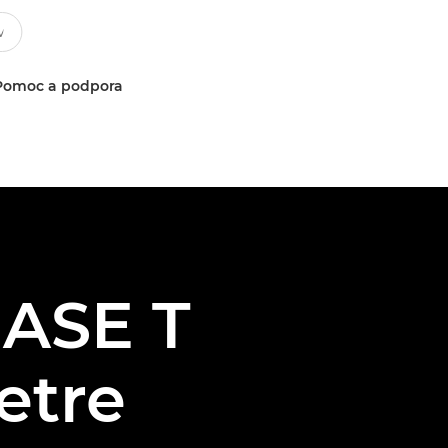
Pomoc a podpora
IASE T
etre