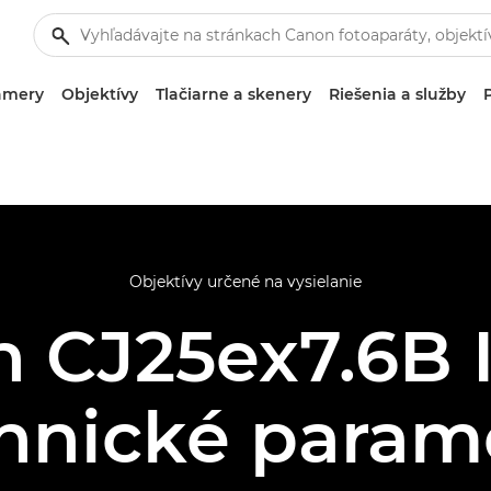
amery
Objektívy
Tlačiarne a skenery
Riešenia a služby
Objektívy určené na vysielanie
 CJ25ex7.6B 
hnické param