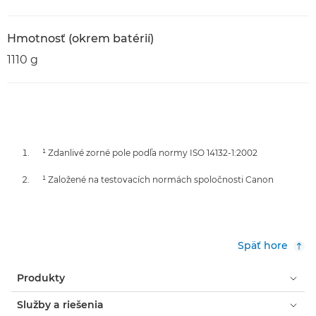
Hmotnosť (okrem batérií)
1110 g
¹ Zdanlivé zorné pole podľa normy ISO 14132-1:2002
¹ Založené na testovacích normách spoločnosti Canon
Späť hore
Produkty
Služby a riešenia