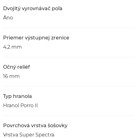
Dvojitý vyrovnávač poľa
Áno
Priemer výstupnej zrenice
4,2 mm
Očný reliéf
16 mm
Typ hranola
Hranol Porro II
Povrchová vrstva šošovky
Vrstva Super Spectra