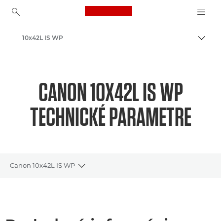
Canon Logo, back to ho
10x42L IS WP
Prepn
Canon
CANON 10X42L IS WP
TECHNICKÉ PARAMETRE
Canon 10x42L IS WP
Toggle breadcrumbs
Prehľad
Technické parametre