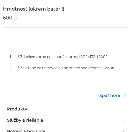
Hmotnosť (okrem batérií)
600 g
¹ Zdanlivé zorné pole podľa normy ISO 14132-1:2002
¹ Založené na testovacích normách spoločnosti Canon
Späť hore
Produkty
Služby a riešenia
Pomoc a podpora