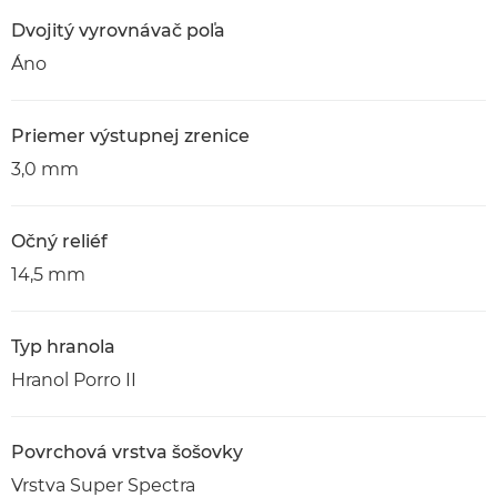
Dvojitý vyrovnávač poľa
Áno
Priemer výstupnej zrenice
3,0 mm
Očný reliéf
14,5 mm
Typ hranola
Hranol Porro II
Povrchová vrstva šošovky
Vrstva Super Spectra