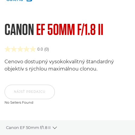
CANON
EF 50MM F/1.8 II
0.0
(0)
Cenovo dostupný vysokokvalitný štandardný
objektív s rýchlou maximálnou clonou.
NÁJSŤ PREDAJCU
No Sellers Found
Canon EF 50mm f/1.8 II
Toggle breadcrumbs