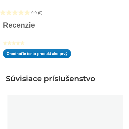
0.0
(0)
0.0
z
Recenzie
5
hviezdičiek.
★★★★★
Žiadna
Ohodnoťte tento produkt ako prvý
hodnota
.
hodnotenia
Takto
otvoríte
modálne
Súvisiace príslušenstvo
dialógové
okno.