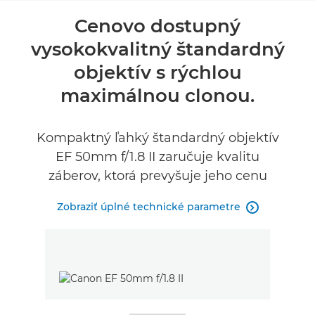
Prehľad
Cenovo dostupný
vysokokvalitný štandardný
Technické parametre
objektív s rýchlou
Recenzie
maximálnou clonou.
NÁJSŤ PREDAJCU
Kompaktný ľahký štandardný objektív
No Sellers Found
EF 50mm f/1.8 II zaručuje kvalitu
záberov, ktorá prevyšuje jeho cenu
Zobraziť úplné technické parametre
