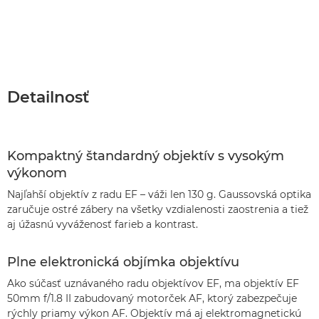
Detailnosť
Kompaktný štandardný objektív s vysokým
výkonom
Najľahší objektív z radu EF – váži len 130 g. Gaussovská optika
zaručuje ostré zábery na všetky vzdialenosti zaostrenia a tiež
aj úžasnú vyváženosť farieb a kontrast.
Plne elektronická objímka objektívu
Ako súčasť uznávaného radu objektívov EF, ma objektív EF
50mm f/1.8 II zabudovaný motorček AF, ktorý zabezpečuje
rýchly priamy výkon AF. Objektív má aj elektromagnetickú